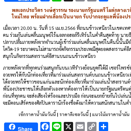
Link
พลเอกประวิตร วงษ์สุวรรณ รองนายกรัฐมนตรี โผล่กลางเวที
ใหม่ไทย พร้อมฝากเลือกเป็นนายก รับปากจะดูแลพี่น้องป
เมื่อเวลา 20.00 น. วันที่ 15 เม.ย.2566 ที่ถนนข้าวเหนียวในเขต
คน ร่วมกันเล่นคลื่นมนุษย์ไร้แอลกอฮอล์รีเทิร์นในค่ำคืนสุดท้าย นายธ
ปลาบปลื้มภายหลังจากจำนวนผู้เข้าร่วมเล่นคลื่นมนุษย์ในคืนนี้นั
โควิด-19 ระบาดจนไม่สามารถจัดกิจกรรมประเพณีสุดยอดสงกรานต์อีสาน
สนุกในกิจกรรมสงกรานต์อีสานบนถนนข้าวเหนียว
ภายหลังจากที่ทุกคนร่วมสนุกกันบนเวทีรำวงย้อนยุคก็ได้มี เซอร์ไพร
อวยพรให้กับนักท่องเที่ยวที่มาร่วมเล่นสงกรานต์บนถนนข้าวเหนียวเพ
ได้อวยพรให้ชาวขอนแก่นและนักท่องเที่ยวที่มาร่วมเล่นน้ำสงกรานต
พี่น้องประชาชนให้เลือกตัวเองหากต้องการให้เป็นนายกรัฐมนตรีคนต่อไ
ก่อนที่ทุกคน จะส่งเสียงโห่ร้องและปรบมือ ก่อนจะแยกย้ายกันไปเล่นน
จะมีคอนเสิร์ตของศิลปินดารานักร้องชื่อดังมาให้ความสนักสนานในค่ำค
เช็กราคาน้ำมันวันนี้
|
ราคาดีเซลวันนี้
|
แนวโน้มราคาน้ำมัน
Facebook
Line
X
Email
Copy
Shar
Share