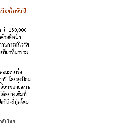
ื่องในวันปี
กว่า 130,000
คด้วยสีหน้า
ถานการณ์ไวรัส
ี่ยวที่มาร่วม
อคอลมาเพื่อ
ุกปี โดยลุงป้อม
ั้งอ้อนขอคะแนน
้อย่างเต็มที่
ิถึงสี่ทุ่มโดย
าลัยไทย