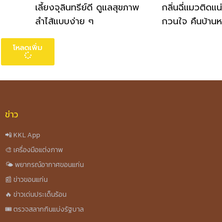
เลี้ยงจุลินทรีย์ดี ดูแลสุขภาพ
กลิ่นฉี่แมวติดแน
ลำไส้แบบง่าย ๆ
กวนใจ คืนบ้าน
โหลดเพิ่ม
ข่าว
📲 KKL App
🎨 เครื่องมือแต่งภาพ
🌤️ พยากรณ์อากาศขอนแก่น
📰 ข่าวขอนแก่น
🔥 ข่าวเด่นประเด็นร้อน
🎟️ ตรวจสลากกินแบ่งรัฐบาล