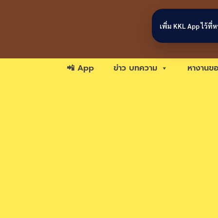
Skip to content
เพิ่ม KKL App ไว้ที
📲 App
ข่าว บทความ
หางานขอ