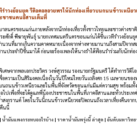
รำวงย้อนยุค วีดิอคอลอวยพรให้นักท่องเที่ยวบนถนนข้าวเหนียวเน
ระชาชนคนอีสานเต็มที่
เทศบาลนครขอนแก่นภายหลังจากนักท่องเที่ยวทั้งชาวไทยและชาวต่างชาติ
ีระศักดิ์ ฑีฆายุพันธุ์ นายกเทศมนตรีนครขอนแก่นได้ขึ้นเวทีรำวงย้อนยุ
้นมีจำนวนที่มากเกินความคาดหมายเนื่องจากห่างหายมานานถึงสามปีจากส
ประจำปีขึ้นมาได้ ก่อนจะร้องเพลงให้นางรำได้ฟ้อนรำร่วมกับนักท่องเท
ซ์พิเศษจากพลเอกประวิตร วงษ์สุวรรณ รองนายกรัฐมนตรี ได้ทำการวิดีโ
ื่อความเป็นสิริมงคลเนื่องในวันปีใหม่ไทยวันเถลิงศก 15 เมษายนของท
์บนถนนข้าวเหนียวและในพื้นที่จังหวัดขอนแก่นมีแต่ความสุข พร้อมท
ปเพื่อที่จะได้ดูแลพี่น้องประชาชนในพื้นที่ภาคอีสานและทั่วประเทศได
้ำสงกรานต์ โดยในวันนี้ถนนข้าวเหนียวจะปิดถนนถึงเวลาเที่ยงคืนจากปกต
ืนนี้
|
น้ำมันแพงกระทบอะไรบ้าง
|
ราคาน้ำมันพรุ่งนี้ ล่าสุด
|
อันดับมหาวิทย
e