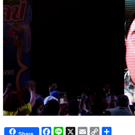
Facebook
Line
X
Email
Copy
Shar
Share