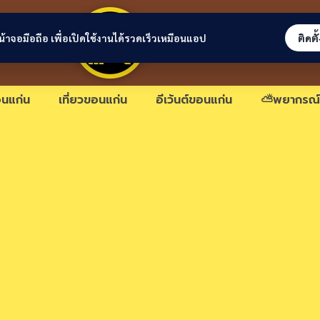
ขอนแก่นลิงก์
่หน้าจอมือถือ เพื่อเปิดใช้งานได้รวดเร็วเหมือนแอป
ติดตั
นแก่น
เที่ยวขอนแก่น
อีเว้นต์ขอนแก่น
⛅พยากรณ์