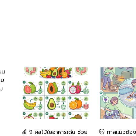
บน
่ม
่ม
🍎 9 ผลไม้ใยอาหารเด่น ช่วย
🐱 ทาสแมวต้องรู้