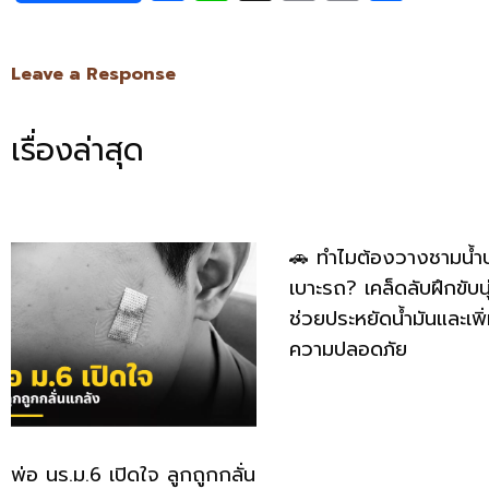
Link
Leave a Response
เรื่องล่าสุด
🚗 ทำไมต้องวางชามน้ำ
เบาะรถ? เคล็ดลับฝึกขับนุ
ช่วยประหยัดน้ำมันและเพิ
ความปลอดภัย
พ่อ นร.ม.6 เปิดใจ ลูกถูกกลั่น