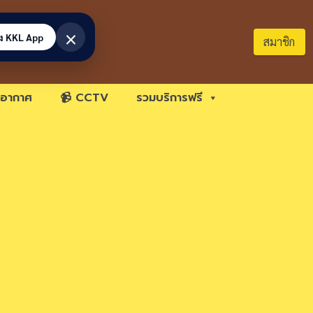
×
้ง KKL App
สมาชิก
อากาศ
📹 CCTV
รวมบริการฟรี