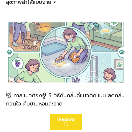
สุขภาพลำไส้แบบง่าย ๆ
🐱 ทาสแมวต้องรู้! 5 วิธีดับกลิ่นฉี่แมวติดแน่น ลดกลิ่น
กวนใจ คืนบ้านหอมสะอาด
โหลดเพิ่ม