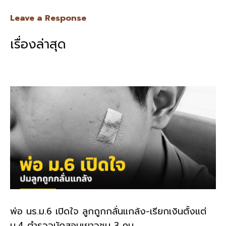
ac
n
m
o
h
e
e
ai
py
ar
Leave a Response
b
l
Li
e
เรื่องล่าสุด
o
n
o
k
k
พ่อ นร.ม.6 เปิดใจ ลูกถูกกลั่นแกล้ง-เรียกเงินตั้งแต่
ม.4 ตำรวจนัดสอบเยาวชน 3 คน