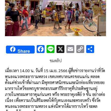
F
Li
X
E
C
S
Share
ac
n
m
o
h
ชมคลิป
e
e
ai
py
ar
b
l
Li
e
เมื่อเวลา
14.00
น
.
วันที่
15
เม
.
ย
. 2566
ผู้สื่อข่าวรายงานว่าที่วัด
หนองแวงพระอารามหลวง
เขตเทศบาลนครขอนแก่น
ตลอด
o
n
ตั้งแต่ช่วงเช้าที่ผ่านมา
มีพุทธศาสนิกชนและนักท่องเที่ยวทยอย
o
k
มากราบไหว้ขอพรบูชาพระบรมสารีริกธาตุที่ประดิษฐานอยู่
k
ภายในพระมหาธาตุแก่นนคร
หรือ
พระธาตุเจดีย์
9
ชั้น
อย่างต่อ
เนื่อง
เพื่อความเป็นสิริมงคลให้กับตนเองและครอบครัว
ซึ่งวัด
หนองแวงพระอารามหลวง
แห่งนี้หากได้มากราบไหว้
จะดล