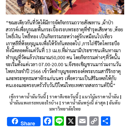
“
ขณะเดียวกันที่วัดได้มีการจัดกิจกรรมถวายสังฆทาน
,
ผ้าป่า
สวรรค์เพื่อบูรณะพื้นกระเบื้องรอบพระธาตุที่ชำรุดเสียหาย
,
ห้อย
โพธิ์เงิน
โพธิ์ทอง
เป็นกิจกรรมระหว่างคู่รักเหมือนไปเที่ยว
เกาหลีที่ห้อยกุญแจเพื่อให้รักกันตลอดไป
,
การไถ่ชีวิตโคกระบือ
ทั้งนี้ตลอดตั้งแต่วันที่
13
เม
.
ย
.
ที่ผ่านมามีประชาชนเดินทางมา
ทำบุญที่วัดแล้วประมาณ
50,000
คน
โดยกิจกรรมต่างๆที่วัดนั้น
จะเริ่มตั้งแต่เวลา
07.00-20.00
น
.
จึงขอเชิญชวนมาร่วมงานวัน
ไหลประจำปี
2566
เข้าวัดทำบุญขอพรองค์พระบรมสารีริกธาตุ
และพระพุทธมหาจักรแก่นนคร
เพื่อความเป็นสิริมงคลให้กับ
ตนเองและครอบครัวรับวันปีใหม่ไทยเทศกาลสงกรานต์ปีนี้
“
เช็กราคาน้ำมันวันนี้
|
ราคาดีเซลวันนี้
|
แนวโน้มราคาน้ำมัน
|
น้ำมันแพงกระทบอะไรบ้าง
|
ราคาน้ำมันพรุ่งนี้ ล่าสุด
|
อันดับ
มหาวิทยาลัยไทย
F
Li
X
E
C
S
Share