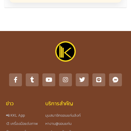
ข่าว
บริการสำคัญ
📲 KKL App
มุมสมาชิกขอนแก่นลิงก์
🎨 เครื่องมือแต่งภาพ
หางาน@ขอนแก่น