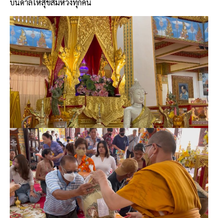
บันดาลให้สุขสมหวังทุกคน