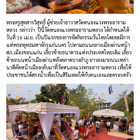
พระครูสุตสารวิสุทธิ์
ผู้ช่วยเจ้าอาวาสวัดหนองแวงพระอาราม
หลวง
กล่าวว่า
ปีนี้วัดหนองแวงพระอารามหลวง
ได้กำหนดให้
วันที่
16
เม
.
ย
.
เป็นปีแรกของการจัดกิจกรรมวันไหลโดยจะมีการ
แห่พระพุทธมหาจักรแก่นนคร
ไปตามถนนกลางเมืองผ่านหน้า
สภ
.
เมืองขอนแก่น
เลี้ยวซ้ายธนาคารแห่งประเทศไทยเดิม
เลี้ยว
ซ้ายถนนหน้าเมืองผ่านหลังตลาดบางลำภู
ยาวลงมาถนนเหล่า
นาดีตัดหน้าเมืองกลับมาที่วัดหนองแวงพระอารามหลวง
เพื่อให้
ประชาชนได้สรงน้ำเพื่อเป็นสิริมงคลให้กับตนเองและครอบครัว