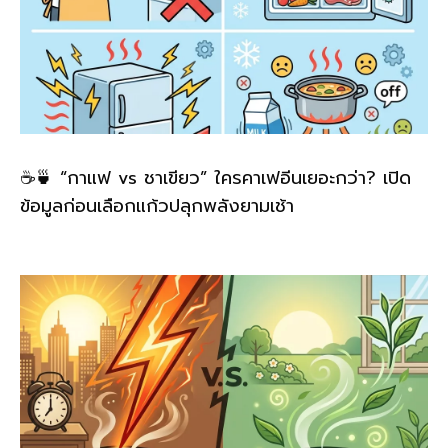
☕🍵 “กาแฟ vs ชาเขียว” ใครคาเฟอีนเยอะกว่า? เปิด
ข้อมูลก่อนเลือกแก้วปลุกพลังยามเช้า