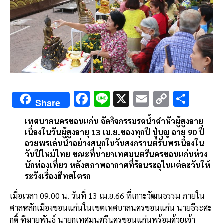
F
Li
X
E
C
S
Share
ac
n
m
o
h
เทศบาลนครขอนแก่น
จัดกิจกรรมรดน้ำดำหัวผู้สูงอายุ
e
e
ai
py
ar
เนื่องในวันผู้สูงอายุ
13
เม
.
ย
.
ของทุกปี
ปู่บุญ
อายุ
90
ปี
b
l
Li
e
อวยพรเล่นน้ำอย่างสนุกในวันสงกรานต์รับพรเนื่องใน
วันปีใหม่ไทย
ขณะที่นายกเทศมนตรีนครขอนแก่นห่วง
o
n
นักท่องเที่ยว
หลังสภาพอากาศที่ร้อนระอุในแต่ละวันให้
o
k
ระวังเรื่องฮีทสโตรก
k
เมื่อเวลา
09.00
น
.
วันที่
13
เม
.
ย
.66
ที่เกาะวัฒนธรรม
ภายใน
ศาลหลักเมืองขอนแก่น
ในเขตเทศบาลนครขอนแก่น
นายธีระศะ
กดิ์
ฑีฆายุพันธุ์
นายกเทศมนตรีนครขอนแก่น
พร้อมด้วยเจ้า