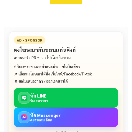
AD • SPONSOR
ลงโฆษณากับขอนแก่นลิงก์
แบนเนอร์ • PR ข่าว • โปรโมตกิจกรรม
⚡ รับเรทราคาและคำแนะนำภายในวันเดียว
📌 เลือกลงโฆษณาได้ทั้ง เว็บไซต์/Facebook/Tiktok
🧾 ขอใบเสนอราคา / ออกเอกสารได้
ทัก LINE
รับเรทราคา
ทัก Messenger
คุยรายละเอียด