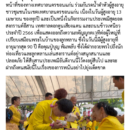
หน้าที่ของทางเทศบาลนครขอนแก่น
ร่วมกันรดน้ำดำหัวผู้สูงอายุ
ชาวชุมชนในเขตเทศบาลนครขอนแก่น
เนื่องในวันผู้สูงอายุ
13
เมษายน
ของทุกปี
และเป็นหนึ่งในกิจกรรมงานประเพณีสุดยอด
สงกรานต์อีสาน
เทศกาลดอกคูนเสียงแคน
และถนนข้าวเหนียว
ประจำปี
2566
เพื่อแสดงออกถึงความกตัญญูกตเวทีต่อผู้ใหญ่ที่
เปรียบเสมือนพระในบ้านของลูกหลาน
ซึ่งในวันนี้มีผู้สูงอายุที่
อายุมากสุด
90
ปี
คือ
คุณปู่บุญ
พิมพลับ
ซึ่งได้ฝากอวยพรไปถึงนัก
ท่องเที่ยวและลูกหลานเล่นสงกรานต์อย่างสนุกสนานและ
ปลอดภัย
ให้สืบสานประเพณีอันดีงานนี้ไว้คงอยู่สืบไป
และจะ
ฝากถึงคนสมัยนี้ในเรื่องของการพนันอย่าไปยุ่งเด็ดขาด