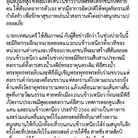
อุณหภูมิที่สูง
ซึ่งจะมีให้เห็นในข่าวว่าเกิดฮีทสโตรกขึ้นกับหลาย
คน
ให้สังเกตอาการตัวเอง
หากมีอาการผิดปกติให้หยุดกิจกรรมที่
กำลังทำ
เพื่อรักษาสุขภาพเล่นน้ำสงกรานต์ได่อย่างสนุกสนานป
ลออดภัย
นายกเทศมนตรี
ให้สัมภาษณ์
กับผู้สื่อข่าวอีกว่า
ในช่วงบ่ายวันนี้
จะมีกิจกรรมอีกมากมายตลอดแนวถนนข้าวเหนียวทั้งเวทีของ
หน่วยงานต่างๆและเวทีของภาคเอกชนที่จะมาสร้างสีสันตลอด
ถนนข้าวเหนียว
และในช่วงบ่ายจะมีกิจกรรมสืบสานประเพณี
สงกรานต์ทั้งการสรงน้ำเจดีย์พระธาตุนครเดิม
พิธีสรงน้ำ
พระพุทธพระลับและพิธีอัญเชิญพระพุทธพระลับร่วมขบวนแห่
สงกรานต์
ก่อนจะเคลื่อนขบวนแห่สงกรานต์ไปตามถนนรอบบึง
ด้านหลังวัดธาตุพระอารามหลวง
แล้วเคลื่อนมาตามเส้นทางสิ้น
สุดที่เกาะวัฒนธรรม
ศาลหลักเมือง
ถนนข้าวเหนียว
ก่้อนจะมีพิธี
เปิดงานประเพณีสุดยอดสงกรานต์อีสาน
เทศการดอกคูนเสียง
แคน
และถนนข้าวเหกนียว
ประจำปี
2566
อย่างเป็นทางการ
และร่วมเล่นคลื่นมนุษย์ไร้แอลกอฮอล์ที่กลับมาสร้างความ
สนุกสนานให้กับนักทั่องเที่วบนถนนข้าวเหนียวได้ร่วมสนุกกันอีก
ครั้งโดยที่ปลอดภัยไร้แอลกอฮอล์
ภายใต้ชื่อ
สาดซิ่ง
สาดศิลป์