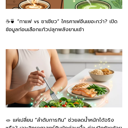
☕🍵 “กาแฟ vs ชาเขียว” ใครคาเฟอีนเยอะกว่า? เปิด
ข้อมูลก่อนเลือกแก้วปลุกพลังยามเช้า
🥗 แค่เปลี่ยน “ลำดับการกิน” ช่วยลดน้ำหนักได้จริง
หรือ? เจาะวิทยาศาสตร์กินผักก่อนเนื้อ ก่อนปิดท้ายด้วย