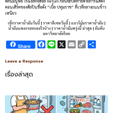
คลื่นมนุษย์
ไร้แอลกอฮอล์
Return
ก่อนจะปิดท้ายด้วยการแสดง
คอนเสิร์ตของศิลปินชื่อดัง
“
เบิ้ล
ปทุมราช
”
ที่เวทีกลางถนนข้าว
เหนียว
เช็กราคาน้ำมันวันนี้
|
ราคาดีเซลวันนี้
|
แนวโน้มราคาน้ำมัน
|
น้ำมันแพงกระทบอะไรบ้าง
|
ราคาน้ำมันพรุ่งนี้ ล่าสุด
|
อันดับ
มหาวิทยาลัยไทย
F
Li
X
E
C
S
Share
ac
n
m
o
h
e
e
ai
py
ar
Leave a Response
b
l
Li
e
เรื่องล่าสุด
o
n
o
k
k