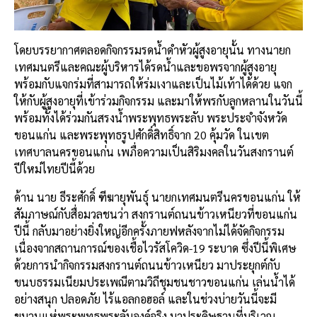
โดยบรรยากาศตลอดกิจกรรมรดน้ำดำหัวผู้สูงอายุนั้น
ทางนายก
เทศมนตรีและคณะผู้บริหารได้รดน้ำและขอพรจากผู้สูงอายุ
พร้อมกับแจกร่มที่สามารถให้ร่มเงาและเป็นไม้เท้าได้ด้วย
แจก
ให้กับผู้สูงอายุที่เข้าร่วมกิจกรรม
และมาให้พรกับลูกหลานในวันนี้
พร้อมทั้งได้ร่วมกันสรงน้ำพระพุทธพระลับ
พระประจำจังหวัด
ขอนแก่น
และพระพุทธรูปศักดิ์สิทธิ์จาก
20
คุ้มวัด
ในเขต
เทศบาลนครขอนแก่น
เพภื่อความเป็นสิริมงคลในวันสงกรานต์
ปีใหม่ไทยปีนี้ด้วย
ด้าน
นาย
ธีระศักดิ์
ฑีฆายุพันธุ์
นายกเทศมนตรีนครขอนแก่น
ให้
สัมภาษณ์กับสื่อมวลชนว่า
สงกรานต์ถนนข้าวเหนียวที่ขอนแก่น
ปีนี้
กลับมาอย่างยิ่งใหญ่อีกครั้งภายฟหลังจากไม่ได้จัดกิจกรรม
เนื่องจากสถานการณ์ของเชื้อไวรัสโควิด
-19
ระบาด
ซึ่งปีนี้พิเศษ
ด้วยการนำกิจกรรมสงกรานต์ถนนข้าวเหนียว
มาประยุกต์กับ
ขนบธรรมเนียมประเพณีตามวิถีชุมชนชาวขอนแก่น
เล่นน้ำได้
อย่างสนุก
ปลอดภัย
ไร้แอลกอฮอล์
และในช่วงบ่ายวันนี้จะมี
ขบวนแห่พระพุทธพระลับองค์จริง
มาประดิษฐานที่บริเวณ