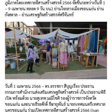
ภูมิภาค
โดยเทศกาลอีสานสร้างสรรค์
2566
จัดขึ้นระหว่างวันที่
1
– 9
เมษายน
ตลอด
9
วัน
บน
2
ย่านใจกลางเมืองขอนแก่น
ย่าน
กังสดาล
–
ย่านเศรษฐกิจสร้างสรรค์ศรีจันทร์
วันที่
1
เมษายน
2566 –
ดร
.
อรรชกา
สีบุญเรือง
ประธาน
กรรมการสำนักงานส่งเสริมเศรษฐกิจสร้างสรรค์
เป็นประธานพิธี
เปิด
พร้อมด้วย
นายสุเทพ
มณีโชติ
รองผู้ว่าราชการจังหวัด
ขอนแก่น
และนายธีระศักดิ์
ธีฆายุพันธ์
นายกเทศมนตรีเทศบาล
นครขอนแก่น
ร่วมเปิดเทศกาลอีสานสร้างสรรค์
2566 (Isan