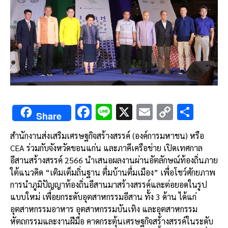
F
Li
X
E
C
S
Share
ac
n
m
o
h
สำนักงานส่งเสริมเศรษฐกิจสร้างสรรค์
(
องค์การมหาชน
)
หรือ
e
e
ai
py
ar
CEA
ร่วมกับจังหวัดขอนแก่น
และภาคีเครือข่าย
เปิดเทศกาล
b
l
Li
e
อีสานสร้างสรรค์
2566
นำเสนอผลงานผ่านอัตลักษณ์ท้องถิ่นภาย
o
n
ใต้แนวคิด
“
เติมเต็มถิ่นฐาน
ตื่มบ้านตื่มเมือง
”
เพื่อโชว์ศักยภาพ
การนำภูมิปัญญาท้องถิ่นอีสานมาสร้างสรรค์และต่อยอดในรูป
o
k
แบบใหม่
เพื่อยกระดับอุตสาหกรรมอีสาน
ทั้ง
3
ด้าน
ได้แก่
k
อุตสาหกรรมอาหาร
อุตสาหกรรมบันเทิง
และ
อุตสาหกรรม
หัตถกรรมและงานฝีมือ
คาดกระตุ้นเศรษฐกิจสร้างสรรค์ในระดับ