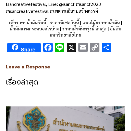
Isancreativefestival, Line: @isancf #isancf2023
#isancreativefestival #
เทศกาลอีสานสร้างสรรค์
เช็กราคาน้ำมันวันนี้
|
ราคาดีเซลวันนี้
|
แนวโน้มราคาน้ำมัน
|
น้ำมันแพงกระทบอะไรบ้าง
|
ราคาน้ำมันพรุ่งนี้ ล่าสุด
|
อันดับ
มหาวิทยาลัยไทย
F
Li
X
E
C
S
Share
ac
n
m
o
h
e
e
ai
py
ar
Leave a Response
b
l
Li
e
เรื่องล่าสุด
o
n
o
k
k