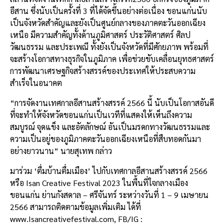
อีสาน
ซึ่งนับเป็นครั้งที่
3
ที่ได้จัดขึ้นอย่างต่อเนื่อง
ขอนแก่น
นับ
เป็นจังหวัดสำคัญและยังเป็นศูนย์กลางของภาคตะวันออกเฉียง
เหนือ
มีความสำคัญทั้งด้านภูมิศาสตร์
ประวัติศาสตร์
ศิลป
วัฒนธรรม
และประเพณี
ทั้งยังเป็นจังหวัดที่มีศักยภาพ
พร้อมที่
จะสร้างโอกาสทางธุรกิจในภูมิภาค
เพื่อช่วยขับเคลื่อนยุทธศาสตร์
การพัฒนาเศรษฐกิจสร้างสรรค์ของประเทศให้ประสบความ
สำเร็จในอนาคต
“
การจัดงานเทศกาลอีสานสร้างสรรค์
2566
นี้
นับเป็นโอกาสอันดี
ที่จะทำให้จังหวัดขอนแก่นเป็นเวทีที่แสดงให้เห็นถึงความ
สมบูรณ์
จุดแข็ง
และอัตลักษณ์
อันเป็นมรดกทางวัฒนธรรมและ
ความเป็นอยู่ของภูมิภาคตะวันออกเฉียงเหนือที่สืบทอดกันมา
อย่างยาวนาน
”
นายสุเทพ
กล่าว
มาร่วม
‘
ตื่มบ้านตื่มเมือง
’
ไปกับเทศกาลอีสานสร้างสรรค์
2566
หรือ
Isan Creative Festival 2023
ในพื้นที่ใจกลางเมือง
ขอนแก่น
ย่านกังสดาล
–
ศรีจันทร์
ระหว่างวันที่
1 – 9
เมษายน
2566
สามารถติดตามข้อมูลเพิ่มเติม
ได้ที่
www.Isancreativefestival.com, FB/IG :