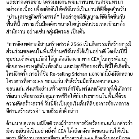
และภาคีเครือข่าย
ได้ร่วมมือกันพัฒนาพื้นที่ย่านศรีจันทร์มา
อย่างต่อเนื่อง
เพื่อผลักดันให้ศรีจันทร์เป็นย่านที่ดีที่สุด
สำหรับ
“
ย่านเศรษฐกิจสร้างสรรค์
”
โดยล่าสุดมีสัญญาณที่ดีเกิดขึ้นกับ
พื้นที่นี้
เพราะเริ่มมีองค์กรขนาดใหญ่ระดับประเทศเข้ามาตั้ง
สำนักงาน
อย่างเช่น
กลุ่มมิตรผล
เป็นต้น
“
การจัดเทศกาลอีสานสร้างสรรค์
2566
เป็นกิจกรรมที่สร้างการมี
ส่วนร่วมของคนในพื้นที่ย่านศรีจันทร์ได้เป็นอย่างดี
โดยในปีนี้
ชุมชนเจ้าพ่อขุนภักดี
ได้ถูกคัดเลือกจากทาง
CEA
ในการพัฒนา
ศักยภาพเศรษฐกิจในท้องถิ่น
และปลุกชีวิตของพื้นที่นี้ให้เกิดขึ้น
ใหม่อีกครั้ง
ภายใต้ชื่อ
Re-telling Srichan
นอกจากนี้ยังมีอีกหลาย
โครงการที่ทาง
CEA
ขอนแก่น
กำลังร่วมมือกับเทศบาลนคร
ขอนแก่น
ส่งเสริมย่านสร้างสรรค์ศรีจันทร์และกังสดาลให้เกิดการ
พัฒนา
เพื่อยกระดับคุณภาพชีวิตให้กับประชาชนในพื้นที่ด้วย
ความคิดสร้างสรรค์
วันนี้จึงเป็นจุดเริ่มต้นที่ดีของการจัดเทศกาล
อีสานสร้างสรรค์
”
นายธีระศักดิ์
กล่าว
ด้านนายสุเทพ
มณีโชติ
รองผู้ว่าราชการจังหวัดขอนแก่น
กล่าวว่า
มีความยินดีเป็นอย่างยิ่งที่
CEA
ได้เลือกจังหวัดขอนแก่นให้เป็น
สถานที่จัดงานเทศกาลอีสานสร้างสรรค์
2566
อีกครั้งของภูมิภาค