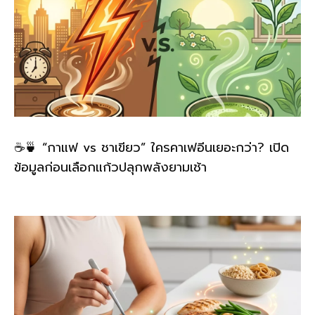
☕🍵 “กาแฟ vs ชาเขียว” ใครคาเฟอีนเยอะกว่า? เปิด
ข้อมูลก่อนเลือกแก้วปลุกพลังยามเช้า