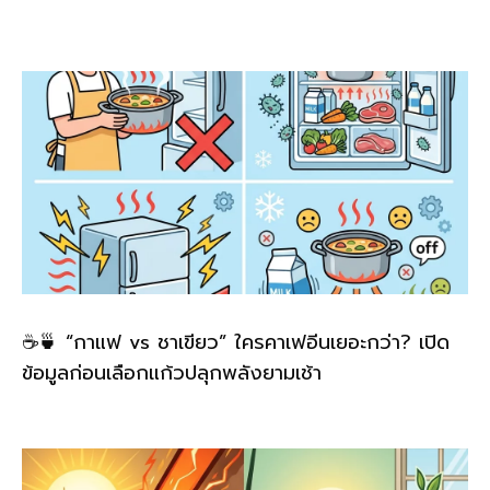
o
k
k
☕🍵 “กาแฟ vs ชาเขียว” ใครคาเฟอีนเยอะกว่า? เปิด
ข้อมูลก่อนเลือกแก้วปลุกพลังยามเช้า