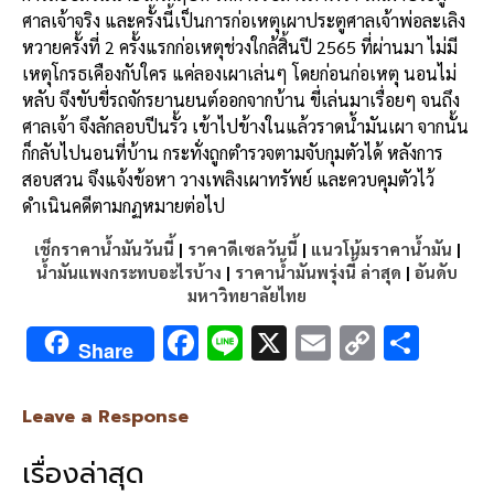
ศาลเจ้าจริง และครั้งนี้เป็นการก่อเหตุเผาประตูศาลเจ้าพ่อละเลิง
หวายครั้งที่ 2 ครั้งแรกก่อเหตุช่วงใกล้สิ้นปี 2565 ที่ผ่านมา ไม่มี
เหตุโกรธเคืองกับใคร แค่ลองเผาเล่นๆ โดยก่อนก่อเหตุ นอนไม่
หลับ จึงขับขี่รถจักรยานยนต์ออกจากบ้าน ขี่เล่นมาเรื่อยๆ จนถึง
ศาลเจ้า จึงลักลอบปีนรั้ว เข้าไปข้างในแล้วราดน้ำมันเผา จากนั้น
ก็กลับไปนอนที่บ้าน กระทั่งถูกตำรวจตามจับกุมตัวได้ หลังการ
สอบสวน จึงแจ้งข้อหา วางเพลิงเผาทรัพย์ และควบคุมตัวไว้
ดำเนินคดีตามกฏหมายต่อไป
เช็กราคาน้ำมันวันนี้
|
ราคาดีเซลวันนี้
|
แนวโน้มราคาน้ำมัน
|
น้ำมันแพงกระทบอะไรบ้าง
|
ราคาน้ำมันพรุ่งนี้ ล่าสุด
|
อันดับ
มหาวิทยาลัยไทย
F
Li
X
E
C
S
Share
ac
n
m
o
h
e
e
ai
py
ar
Leave a Response
b
l
Li
e
เรื่องล่าสุด
o
n