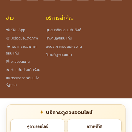
ข่าว
บริการสำคัญ
📲 KKL App
มุมสมาชิกขอนแก่นลิงก์
🎨 เครื่องมือแต่งภาพ
หางาน@ขอนแก่น
🌤️ พยากรณ์อากาศ
ลงประกาศรับสมัครงาน
ขอนแก่น
อีเวนต์@ขอนแก่น
📰 ข่าวขอนแก่น
🔥 ข่าวเด่นประเด็นร้อน
🎟️ ตรวจสลากกินแบ่ง
รัฐบาล
บริการดูดวงออนไลน์
ดูดวงออนไลน์
กราฟชีวิต