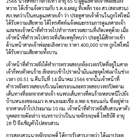
2566 นางหัทยา กลางเทา อายุ 65 ปี ผู้ดูแลศาลเจ้าพ่อละเลิง
หวาย ได้เข้าแจ้งความกับ ร.ต.อ.ผจญ ทีเหล็ก รอง สว.(สอบสวน)
สภ.พลว่าเป็นคนดูแลศาลเจ้า ว่า ประตูศาลเจ้าด้านในถูกไฟไหม้
ได้รับความเสียหาย ได้โทรศัพท์แจ้งคณะกรรมการดูแลศาลเจ้า
และขอเจ้าหน้าที่ตำรวจไปทำการตรวจสถานที่เกิดเหตุด้วย เมื่อ
เจ้าหน้าที่ตำรวจไปตรวจที่เกิดเหตุก็พบว่า ประตูไม้สักทางเข้า
ด้านหน้าศาลเจ้าพ่อละเลิงหวาย ราคา 400,000 บาท ถูกไฟไหม้
ได้รับความเสียหายทั้งบาน
เจ้าหน้าที่ตำรวจจึงได้ทำการตรวจสอบกล้องวงจรปิดที่อยู่ในศาล
เจ้าก็พบตัวคนร้าย ลักลอบเข้าไปราดน้ำมันและจุดไฟเผาในช่วง
เวลา 00.51 น.คืนวันที่ 14 มีนาคม 2566 จากนั้นเจ้าหน้าที่
ตำรวจจึงตรวจสอบบริเวณโดยรอบและตรวจสอบวงจรปิดตาม
เส้นทางที่ออกจากศาลเจ้า จนพบเส้นทางที่คนร้ายหลบหนีไปยัง
บ้านหนองซองแมว ต.หนองมะเขือ อ.พล จ.ขอนแก่น ซึ่งอยู่ห่าง
จากศาลเจ้าไปประมาณ 10 กม. เจ้าหน้าที่ตำรวจจึงสืบสวนหาตัว
บุคคลรายดังกล่าว จนทราบว่าเป็นนายจักรกฤษดิ์ โพธิบัติ อายุ
28 ปี จึงเชิญตัวไปสอบสวน
การสอบสวนนายจักรกฤษดิ์ ให้การรับสารภาพว่า ได้เผาประตู