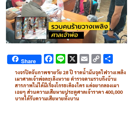
F
Li
X
E
C
S
Share
ac
n
m
o
h
วงจรปิดจับภาพชายวัย 28 ปี ราดน้ำมันจุดไฟวางเพลิง
e
e
ai
py
ar
เผาศาลเจ้าพ่อละเลิงหวาย ตำรวจตามรวบถึงบ้าน
b
l
Li
e
สารภาพไม่ได้มีเรื่องโกรธเคืองใคร แค่อยากลองเผา
เฉยๆ ส่วนความเสียหายประตูศาลเจ้าราคา 400,000
o
n
บาทได้รับความเสียหายทั้งบาน
o
k
k