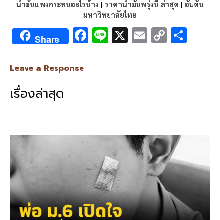
น้ำมันแพงกระทบอะไรบ้าง
|
ราคาน้ำมันพรุ่งนี้ ล่าสุด
|
อันดับ
มหาวิทยาลัยไทย
F
Li
X
E
C
S
Share
ac
n
m
o
h
e
e
ai
py
ar
Leave a Response
b
l
Li
e
เรื่องล่าสุด
o
n
o
k
k