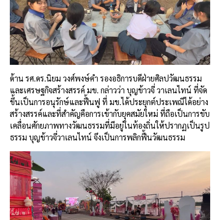
ด้าน รศ.ดร.นิยม วงศ์พงษ์คำ รองอธิการบดีฝ่ายศิลปวัฒนธรรม
และเศรษฐกิจสร้างสรรค์ มข. กล่าวว่า บุญข้าวจี่ วาเลนไทน์ ที่จัด
ขึ้นเป็นการอนุรักษ์และฟื้นฟู ที่ มข.ได้ประยุกต์ประเพณีได้อย่าง
สร้างสรรค์และที่สำคัญคือการเข้ากับยุคสมัยใหม่ ที่ถือเป็นการขับ
เคลื่อนศักยภาพทางวัฒนธรรมที่มีอยู่ในท้องถิ่นให้ปรากฏเป็นรูป
ธรรม บุญข้าวจี่วาเลนไทน์ จึงเป็นการพลิกฟื้นวัฒนธรรม