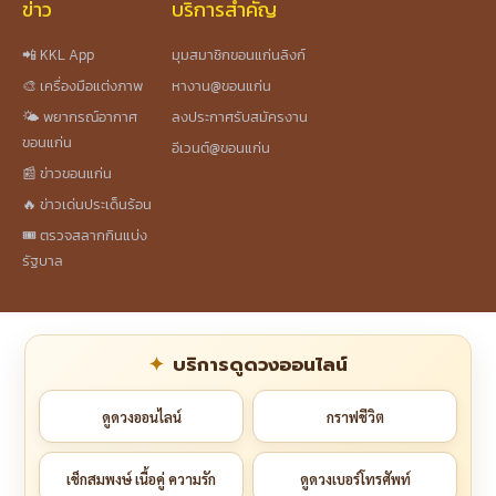
ข่าว
บริการสำคัญ
📲 KKL App
มุมสมาชิกขอนแก่นลิงก์
🎨 เครื่องมือแต่งภาพ
หางาน@ขอนแก่น
🌤️ พยากรณ์อากาศ
ลงประกาศรับสมัครงาน
ขอนแก่น
อีเวนต์@ขอนแก่น
📰 ข่าวขอนแก่น
🔥 ข่าวเด่นประเด็นร้อน
🎟️ ตรวจสลากกินแบ่ง
รัฐบาล
บริการดูดวงออนไลน์
ดูดวงออนไลน์
กราฟชีวิต
เช็กสมพงษ์ เนื้อคู่ ความรัก
ดูดวงเบอร์โทรศัพท์