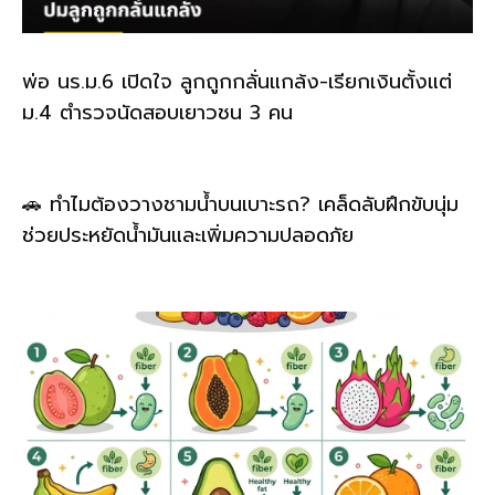
พ่อ นร.ม.6 เปิดใจ ลูกถูกกลั่นแกล้ง-เรียกเงินตั้งแต่
ม.4 ตำรวจนัดสอบเยาวชน 3 คน
🚗 ทำไมต้องวางชามน้ำบนเบาะรถ? เคล็ดลับฝึกขับนุ่ม
ช่วยประหยัดน้ำมันและเพิ่มความปลอดภัย