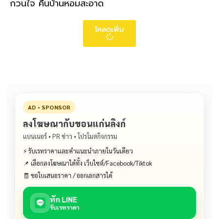
กวนใจ คืนบ้านหอมสะอาด
โหลดเพิ่ม
AD • SPONSOR
ลงโฆษณากับขอนแก่นลิงก์
แบนเนอร์ • PR ข่าว • โปรโมตกิจกรรม
⚡ รับเรทราคาและคำแนะนำภายในวันเดียว
📌 เลือกลงโฆษณาได้ทั้ง เว็บไซต์/Facebook/Tiktok
🧾 ขอใบเสนอราคา / ออกเอกสารได้
ทัก LINE
รับเรทราคา