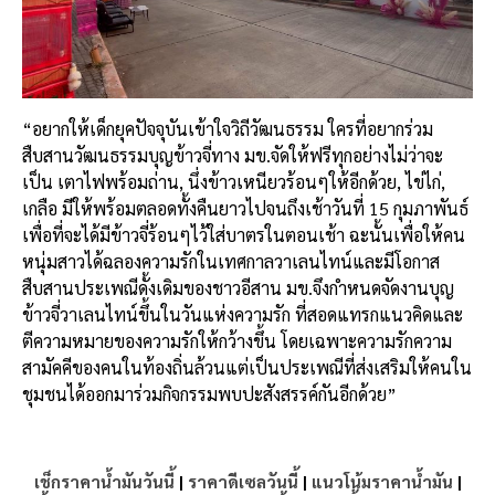
“อยากให้เด็กยุคปัจจุบันเข้าใจวิถีวัฒนธรรม ใครที่อยากร่วม
สืบสานวัฒนธรรมบุญข้าวจี่ทาง มข.จัดให้ฟรีทุกอย่างไม่ว่าจะ
เป็น เตาไฟพร้อมถ่าน, นึ่งข้าวเหนียวร้อนๆให้อีกด้วย, ไข่ไก่,
เกลือ มีให้พร้อมตลอดทั้งคืนยาวไปจนถึงเช้าวันที่ 15 กุมภาพันธ์
เพื่อที่จะได้มีข้าวจี่ร้อนๆไว้ใส่บาตรในตอนเช้า ฉะนั้นเพื่อให้คน
หนุ่มสาวได้ฉลองความรักในเทศกาลวาเลนไทน์และมีโอกาส
สืบสานประเพณีดั้งเดิมของชาวอีสาน มข.จึงกำหนดจัดงานบุญ
ข้าวจี่วาเลนไทน์ขึ้นในวันแห่งความรัก ที่สอดแทรกแนวคิดและ
ตีความหมายของความรักให้กว้างขึ้น โดยเฉพาะความรักความ
สามัคคีของคนในท้องถิ่นล้วนแต่เป็นประเพณีที่ส่งเสริมให้คนใน
ชุมชนได้ออกมาร่วมกิจกรรมพบปะสังสรรค์กันอีกด้วย”
เช็กราคาน้ำมันวันนี้
|
ราคาดีเซลวันนี้
|
แนวโน้มราคาน้ำมัน
|