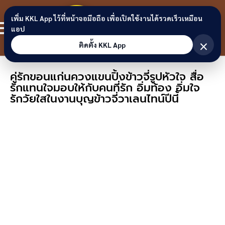
Skip to content
ขอนแก่น
เพิ่ม KKL App ไว้ที่หน้าจอมือถือ เพื่อเปิดใช้งานได้รวดเร็วเหมือน
สมาชิก
แอป
ลิงก์
×
ติดตั้ง KKL App
คู่รักขอนแก่นควงแขนปิ้งข้าวจี่รูปหัวใจ สื่อ
รักแทนใจมอบให้กับคนที่รัก อิ่มท้อง อิ่มใจ
รักวัยใสในงานบุญข้าวจี่วาเลนไทน์ปีนี้