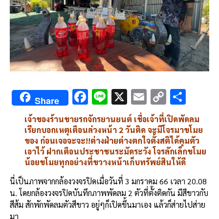
F
Li
X
E
C
S
Share
ac
n
m
o
h
เจ้าของร้านขายรถจักรยานยนต์ เชื่อเจ้าที่เปิดพัดลม
e
e
ai
py
ar
เรียกบอกเหตุเตือนล่วงหน้า 2 วันติด จะมีโจรมาขโมย
b
l
Li
e
ของ ก่อนเจอจะจะ!!ต่างฝ่ายต่างตกใจตั้งสติได้คุมตัว
เอาไว้ ฝากเตือนประชาชนระมัดระวัง โจรลักเล็กขโมย
o
n
น้อยขโมยทุกอย่างที่ขวางหน้าเก็บทรัพย์สินให้ดี
o
k
นี่เป็นภาพจากกล้องวงจรปิดเมื่อวันที่ 3 มกราคม 66 เวลา 20.08
k
น. โดยกล้องวงจรปิดบันทึกภาพพัดลม 2 ตัวที่ตั้งติดกัน มีสีขาวกับ
สีส้ม สักพักพัดลมตัวสีขาว อยู่ๆก็เปิดขึ้นมาเอง แล้วก็ส่ายไปส่าย
มา