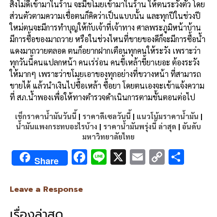
สิ่งไม่ดีเข้ามาในร้าน จะมีขโมยเข้ามาในร้าน ให้ตนระวังตัว โดย
ส่วนตัวตามความเชื่อตนก็คิดว่าเป็นแบบนั้น และทุกปีในช่วงปี
ใหม่ตนจะมีการทำบุญให้กับเจ้าที่เจ้าทาง ศาลพระภูมิหน้าบ้าน
มีการซื้อของมาถวาย หรือในช่วงไหนที่ขายของดีก็จะมีการซื้อน้ำ
แดงมาถวายตลอด ตนก็อยากฝากเตือนทุกคนให้ระวัง เพราะว่า
ทุกวันนี้คนแปลกหน้า คนเร่ร่อน คนขี้เหล้าขี้ยาเยอะ ต้องระวัง
ให้มากๆ เพราะว่าขโมยเอาของทุกอย่างที่ขวางหน้า ที่สามารถ
ขายได้ แล้วนำเงินไปซื้อเหล้า ซื้อยา โดยตนเองจะเข้าแจ้งความ
ที่ สภ.น้ำพองเพื่อให้ทางตำรวจดำเนินการตามขั้นตอนต่อไป
เช็กราคาน้ำมันวันนี้
|
ราคาดีเซลวันนี้
|
แนวโน้มราคาน้ำมัน
|
น้ำมันแพงกระทบอะไรบ้าง
|
ราคาน้ำมันพรุ่งนี้ ล่าสุด
|
อันดับ
มหาวิทยาลัยไทย
F
Li
X
E
C
S
Share
ac
n
m
o
h
e
e
ai
py
ar
Leave a Response
b
l
Li
e
เรื่องล่าสุด