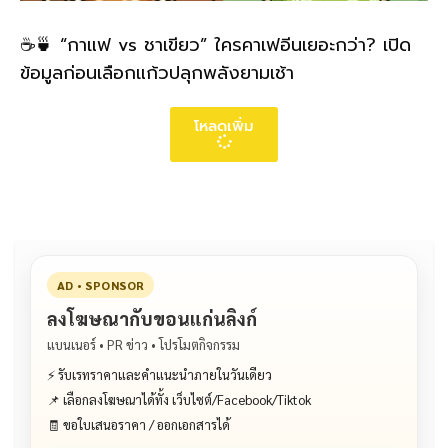
☕🍵 “กาแฟ vs ชาเขียว” ใครคาเฟอีนเยอะกว่า? เปิด
ข้อมูลก่อนเลือกแก้วปลุกพลังยามเช้า
โหลดเพิ่ม
AD • SPONSOR
ลงโฆษณากับขอนแก่นลิงก์
แบนเนอร์ • PR ข่าว • โปรโมตกิจกรรม
⚡ รับเรทราคาและคำแนะนำภายในวันเดียว
📌 เลือกลงโฆษณาได้ทั้ง เว็บไซต์/Facebook/Tiktok
🧾 ขอใบเสนอราคา / ออกเอกสารได้