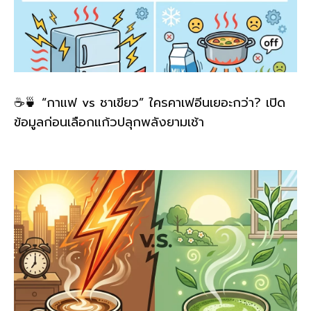
☕🍵 “กาแฟ vs ชาเขียว” ใครคาเฟอีนเยอะกว่า? เปิด
ข้อมูลก่อนเลือกแก้วปลุกพลังยามเช้า