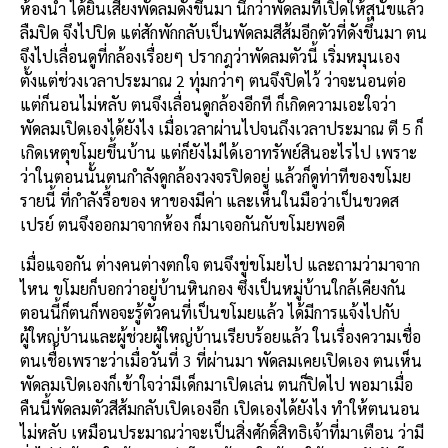
ห้องน้ำ ได้ยินเสียงพัดลมดังขึ้นมา นึกว่าพัดลมที่เปิดให้สุนัขแล้ว
ลืมปิด จึงไปปิด แต่สักพักกลับเป็นพัดลมสีส้มอีกตัวที่ดังขึ้นมา ตน
จึงไปเลื่อนดูที่กล้องเรื่อยๆ ปรากฎว่าพัดลมตัวนี้ เริ่มหมุนเอง
ตั้งแต่ช่วงเวลาประมาณ 2 ทุ่มกว่าๆ ตนจึงปิดไว้ ว่าจะนอนต่อ
แต่ก็นอนไม่หลับ ตนจึงเลื่อนดูกล้องอีกที ก็เกิดความเอะใจว่า
พัดลมเปิดเองได้ยังไง เมื่อเวลาผ่านไปจนถึงเวลาประมาณ ตี 5 ก็
เกิดเหตุขโมยขึ้นบ้าน แต่ก็ยังไม่ได้เอาทรัพย์สินอะไรไป เพราะ
ว่าในตอนนั้นตนกำลังดูกล้องวงจรปิดอยู่ แล้วก็ดูท่าทีของขโมย
รายนี้ ที่กำลังรื้อของ หาของมีค่า และเห็นในมือว่าเป็นขวดส
เปรย์ ตนจึงออกมาจากห้อง ก็มาเจอกันกับขโมยพอดี
เมื่อแจอกัน ต่างคนต่างตกใจ ตนจึงขู่ขโมยไป และถามว่ามาจาก
ไหน ขโมยก็บอกว่าอยู่บ้านหินกอง ซึ่งเป็นหมู่บ้านใกล้เคียงกัน
ตอนนี้ก็ตนก็พอจะรู้ตัวคนที่เป็นขโมยแล้ว ได้มีการแจ้งไปกับ
ผู้ใหญ่บ้านและผู้ช่วยผู้ใหญ่บ้านเรียบร้อยแล้ว ในเรื่องความเชื่อ
ตนเชื่อเพราะว่าเมื่อวันที่ 3 ที่ผ่านมา พัดลมเคยเปิดเอง ตนเห็น
พัดลมเปิดเองก็เข้าใจว่ามีเด็กมาเปิดเล่น ตนก็ปิดไป พอมาเมื่อ
คืนนี้พัดลมตัวสีส้มกลับเปิดเองอีก เปิดเองได้ยังไง ทำให้ตนนอน
ไม่หลับ เหมือนประมาณว่าจะเป็นสิ่งศักดิ์สิทธิเจ้าที่มาเตือน ว่ามี