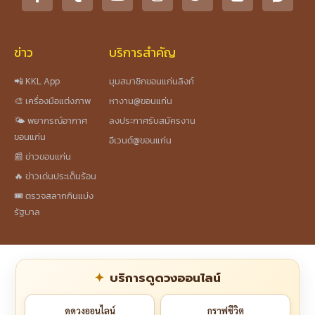
ข่าว
บริการสำคัญ
📲 KKL App
มุมสมาชิกขอนแก่นลิงก์
🎨 เครื่องมือแต่งภาพ
หางาน@ขอนแก่น
🌤️ พยากรณ์อากาศ
ลงประกาศรับสมัครงาน
ขอนแก่น
อีเวนต์@ขอนแก่น
📰 ข่าวขอนแก่น
🔥 ข่าวเด่นประเด็นร้อน
🎟️ ตรวจสลากกินแบ่ง
รัฐบาล
บริการดูดวงออนไลน์
ดูดวงออนไลน์
กราฟชีวิต