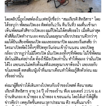
โดยคลิปนี้ถูกโพสต์ลงในเฟซบุ๊กชื่อว่า “สมเกียรติ สิทธิสาร” โดย
ได้ระบุว่า พัดลมเปิดเอง ติดต่อกัน2วัน คืนวันที่3 ผมตื่นเช้ามา
เห็นพัดลมตัวสีขาวเปิดเอง ผมก็ปิดไม่ได้สงสัยอะไร เมื่อคืนล่าสุด
ตัวสีส้มเปิดทำงานเอง ตอนนั้นผมลุกมาเยี่ยวประมานตี3กว่าๆ
ผมได้ยินเสียงพัดลมเปิด ผมเลยออกมาปิด ผมเลยเริ่มสงสัย ว่า
ใครมาเปิดพัดไว้ทั้งๆที่ปิดทุกวันก่อนเข้าบ้านนอน เลยเปิดดู
กล้อง ปรากฏว่าไม่มีใครเปิด มันเปิดเองทั้งๆที่พัดลม ไม่ใช้พัดลม
อัตโนมัติแต่อย่างใด ต้องใช้มือเปิดเท่านั้น ทำให้ผมงง ว่ามันเปิด
ได้ไง เลยนอนไม่หลับตั้งแต่ตี4เลยลุกมาเขาห้องน้ำ เลยเจอกับ
ขโมยพอดี #สงสัยภมูิเจ้าที่แกมาเตือนทำให้ผมรู้สึกตัวก่อน ผม
เชื่ออย่างนั้น
ต่อมาผู้สื่อข่าวได้เดินทางไปพบกับเจ้าของโพสต์ คือนายสม
เกียรติ สิทธิสาร อายุ 34 ปี เจ้าของร้าน พีเจ มอเตอร์ 215/6 ม.4
บ้านหินกอง ต.น้ำพอง อ.น้ำพอง จ.ขอนแก่น โดยได้เล่าให้ผู้สื่อ
ข่าวฟังว่า เหตุเกิดขึ้นตอนเวลาประมาณ ตี3 ตนตื่นมาเข้า