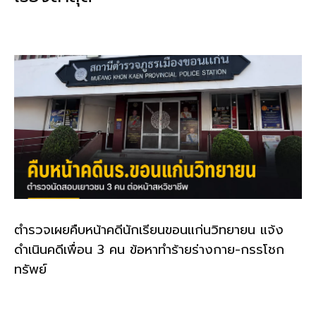
o
n
o
k
k
ตำรวจเผยคืบหน้าคดีนักเรียนขอนแก่นวิทยายน แจ้ง
ดำเนินคดีเพื่อน 3 คน ข้อหาทำร้ายร่างกาย-กรรโชก
ทรัพย์