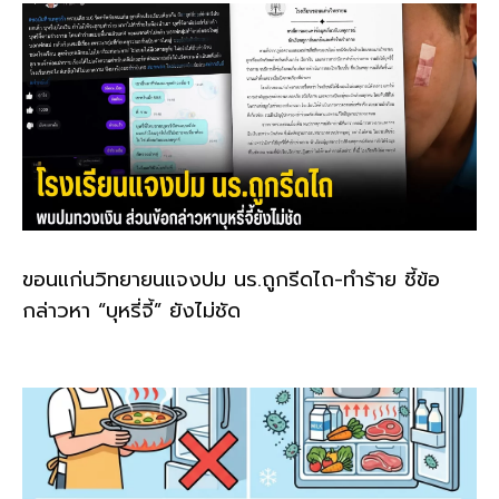
ขอนแก่นวิทยายนแจงปม นร.ถูกรีดไถ-ทำร้าย ชี้ข้อ
กล่าวหา “บุหรี่จี้” ยังไม่ชัด