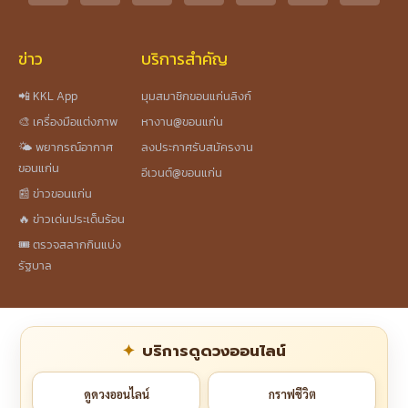
ข่าว
บริการสำคัญ
📲 KKL App
มุมสมาชิกขอนแก่นลิงก์
🎨 เครื่องมือแต่งภาพ
หางาน@ขอนแก่น
🌤️ พยากรณ์อากาศ
ลงประกาศรับสมัครงาน
ขอนแก่น
อีเวนต์@ขอนแก่น
📰 ข่าวขอนแก่น
🔥 ข่าวเด่นประเด็นร้อน
🎟️ ตรวจสลากกินแบ่ง
รัฐบาล
บริการดูดวงออนไลน์
ดูดวงออนไลน์
กราฟชีวิต