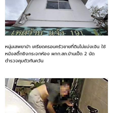
หนุ่มเสพยาบ้า เครียดครอบครัวขายที่ดินไม่แบ่งเงิน ใช้
หนังสติ๊กยิงกระจกห้อง ผกก.สภ.บ้านเป็ด 2 นัด
ตำรวจคุมตัวทันควัน