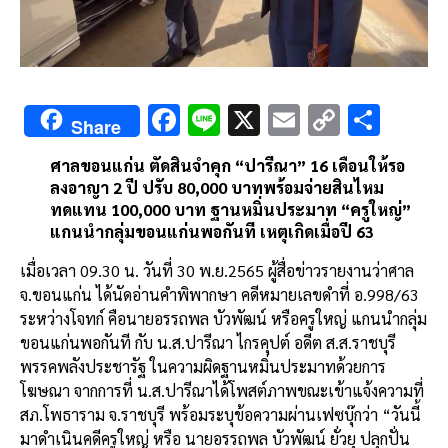
F
Li
X
E
C
S
Share
ac
n
m
o
h
ศาลขอนแก่น
ตัดสินจำคุก
“
ปารีณา
” 16
เดือนให้รอ
e
e
ai
py
ar
ลงอาญา
2
ปี
ปรับ
80,000
บาท
พร้อมจ่ายสินไหม
b
l
Li
e
ทดแทน
100,000
บาท
ฐานหมิ่นประมาท
“
ครูใหญ่
”
แกนนำกลุ่มขอนแก่นพอกันที
เหตุเกิดเมื่อปี
63
o
n
o
k
เมื่อเวลา
09.30
น
.
วันที่
30
พ
.
ย
.2565
ผู้สื่อข่าวรายงานว่าศาล
จ
.
ขอนแก่น
ได้นัดอ่านคำพิพากษา
คดีหมายเลขดำที่
อ
.998/63
k
ระหว่างโจทก์
คือนายอรรถพล
บัวพัฒน์
หรือครูใหญ่
แกนนำกลุ่ม
ขอนแก่นพอกันที
กับ
น
.
ส
.
ปารีณา
ไกรคุปต์
อดีต
ส
.
ส
.
ราชบุรี
พรรคพลังประชารัฐ
ในความผิดฐานหมิ่นประมาทด้วยการ
โฆษณา
จากการที่
น
.
ส
.
ปารีณาได้โพสต์ภาพขณะเข้าแจ้งความที่
สภ
.
โพธาราม
จ
.
ราชบุรี
พร้อมระบุข้อความผ่านเฟซบุ๊กว่า
“
วันนี้
มาดำเนินคดีครูใหญ่
หรือ
นายอรรถพล
บัวพัฒน์
ยั่วยุ
ปลุกปั่น