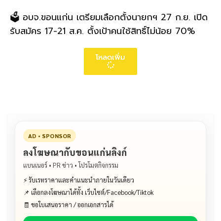
🗳️ อบจ.ขอนแก่น เตรียมเลือกตั้งนายกฯ 27 ก.ย. เปิด
รับสมัคร 17-21 ส.ค. ตั้งเป้าคนใช้สิทธิ์ไม่น้อย 70%
โหลดเพิ่ม
AD • SPONSOR
ลงโฆษณากับขอนแก่นลิงก์
แบนเนอร์ • PR ข่าว • โปรโมตกิจกรรม
⚡ รับเรทราคาและคำแนะนำภายในวันเดียว
📌 เลือกลงโฆษณาได้ทั้ง เว็บไซต์/Facebook/Tiktok
🧾 ขอใบเสนอราคา / ออกเอกสารได้