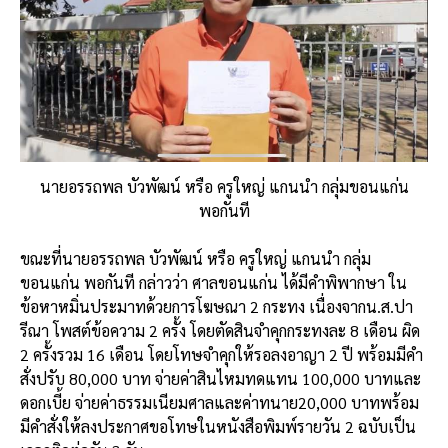
นายอรรถพล บัวพัฒน์ หรือ ครูใหญ่ แกนนำ กลุ่มขอนแก่น
พอกันที
ขณะที่นายอรรถพล
บัวพัฒน์
หรือ
ครูใหญ่
แกนนำ
กลุ่ม
ขอนแก่น
พอกันที
กล่าวว่า
ศาลขอนแก่น
ได้มีคำพิพากษา
ใน
ข้อหาหมิ่นประมาทด้วยการโฆษณา
2
กระทง
เนื่องจาก
น
.
ส
.
ปา
รีณา
โพสต์ข้อความ
2
ครั้ง
โดยตัดสินจำคุกกระทงละ
8
เดือน
ผิด
2
ครั้งรวม
16
เดือน
โดยโทษจำคุกให้รอลงอาญา
2
ปี
พร้อมมีคำ
สั่งปรับ
80,000
บาท
จ่ายค่าสินไหมทดแทน
100,000
บาทและ
ดอกเบี้ย
จ่ายค่าธรรมเนียมศาลและค่าทนาย
20,000
บาทพร้อม
มีคำสั่งให้ลงประกาศขอโทษในหนังสือพิมพ์รายวัน
2
ฉบับเป็น