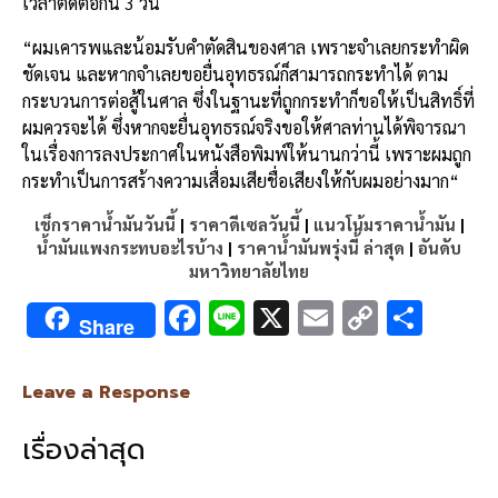
เวลาติดต่อกัน
3
วัน
“
ผมเคารพและน้อมรับคำตัดสินของศาล
เพราะจำเลยกระทำผิด
ชัดเจน
และหากจำเลยขอยื่นอุทธรณ์ก็สามารถกระทำได้
ตาม
กระบวนการต่อสู้ในศาล
ซึ่งในฐานะที่ถูกกระทำก็ขอให้เป็นสิทธิ์ที่
ผมควรจะได้
ซึ่งหากจะยื่นอุทธรณ์จริงขอให้ศาลท่านได้พิจารณา
ในเรื่องการลงประกาศในหนังสือพิมพ์ให้นานกว่านี้
เพราะผมถูก
กระทำเป็นการสร้างความเสื่อมเสียชื่อเสียงให้กับผมอย่างมาก
“
เช็กราคาน้ำมันวันนี้
|
ราคาดีเซลวันนี้
|
แนวโน้มราคาน้ำมัน
|
น้ำมันแพงกระทบอะไรบ้าง
|
ราคาน้ำมันพรุ่งนี้ ล่าสุด
|
อันดับ
มหาวิทยาลัยไทย
F
Li
X
E
C
S
Share
ac
n
m
o
h
e
e
ai
py
ar
Leave a Response
b
l
Li
e
เรื่องล่าสุด
o
n
o
k