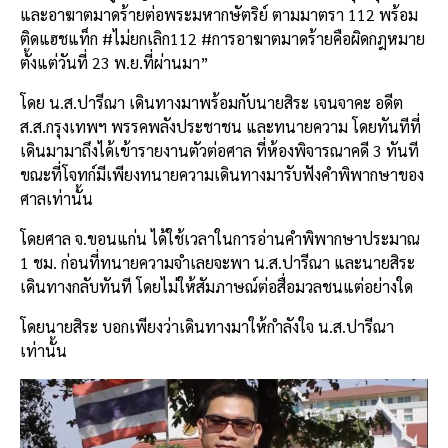
และอาฆาตมาดร้ายต่อพระมหากษัตริย์
ตามมาตรา
112
พร้อม
ติดแฮชแท็ก
#
ไม่ยกเลิก
112 #
การอาฆาตมาดร้ายคือผิดกฎหมาย
ตั้งแต่วันที่
23
พ
.
ย
.
ที่ผ่านมา
”
โดย
น
.
ส
.
ปารีณา
เดินทางมาพร้อมกับนายสิระ
เจนจาคะ
อดีต
ส
.
ส
.
กรุงเทพฯ
พรรคพลังประชาชน
และทนายความ
โดยทันทีที่
เดินมามาถึงได้เข้ารายงานตัวต่อศาล
ที่ห้องพิจารณาคดี
3
ทันที
ขณะที่โจทก์มีเพียงทนายความเดินทางมารับฟังคำพิพากษาของ
ศาลเท่านั้น
โดยศาล
จ
.
ขอนแก่น
ได้ใช้เวลาในการอ่านคำพิพากษาประมาณ
1
ชม
.
ก่อนที่ทนายความจำเลยจะพา
น
.
ส
.
ปารีณา
และนายสิระ
เดินทางกลับทันที
โดยไม่ให้สัมภาษณ์ต่อสื่อมวลชนแต่อย่างใด
โดยนายสิระ
บอกเพียงว่าเดินทางมาให้กำลังใจ
น
.
ส
.
ปารีณา
เท่านั้น