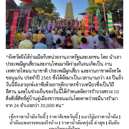
“จังหวัดจึงได้ร่วมมือกับหน่วยงานภาครัฐและเอกชน โดย นำเอา
ประเพณีผูกเสี่ยวและงานไหมมาจัดร่วมกันจนเกิดเป็น งาน
เทศกาลไหมนานาชาติ ประเพณีผูกเสี่ยว และงานกาชาดจังหวัด
ขอนแก่น ประจำปี 2565 ซึ่งได้จัดมาเป็นเวลานานกว่า 44 ปีแล้ว
วันนี้จึงเอาฤกษ์เอาชัยด้วยการตักบาตรข้าวเหนียวซึ่งเป็นวิถี
อีสาน และในช่วงเย็นของวันนี้ได้กำหนดจัดการรำบวงสรวง 10
สิ่งศักดิ์สิทธิ์คู่บ้านคู่เมืองชาวขอนแก่นโดยคาดว่าจะมีนางรำมา
จาก 26 อำเภอกว่า 30,000 คน”
เช็กราคาน้ำมันวันนี้
|
ราคาดีเซลวันนี้
|
แนวโน้มราคาน้ำมัน
|
น้ำมันแพงกระทบอะไรบ้าง
|
ราคาน้ำมันพรุ่งนี้ ล่าสุด
|
อันดับ
มหาวิทยาลัยไทย