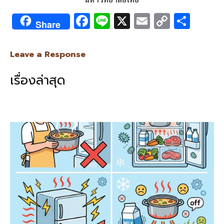
F
Li
X
E
C
S
Share
ac
n
m
o
h
e
e
ai
py
ar
Leave a Response
b
l
Li
e
เรื่องล่าสุด
o
n
o
k
k