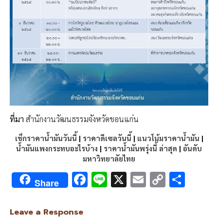
ที่มา
สำนักงานวัฒนธรรมจังหวัดขอนแก่น
เช็กราคาน้ำมันวันนี้
|
ราคาดีเซลวันนี้
|
แนวโน้มราคาน้ำมัน
|
น้ำมันแพงกระทบอะไรบ้าง
|
ราคาน้ำมันพรุ่งนี้ ล่าสุด
|
อันดับ
มหาวิทยาลัยไทย
F
Li
X
E
C
S
Share
ac
n
m
o
h
e
e
ai
py
ar
Leave a Response