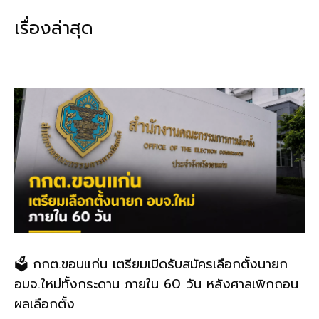
b
l
Li
e
เรื่องล่าสุด
o
n
o
k
k
🗳️ กกต.ขอนแก่น เตรียมเปิดรับสมัครเลือกตั้งนายก
อบจ.ใหม่ทั้งกระดาน ภายใน 60 วัน หลังศาลเพิกถอน
ผลเลือกตั้ง