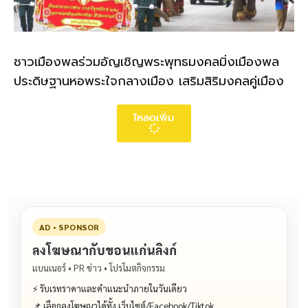
ชาวเมืองพลร่วมอัญเชิญพระพุทธมงคลมิ่งเมืองพล
ประดิษฐานหอพระใจกลางเมือง เสริมสิริมงคลคู่เมือง
โหลดเพิ่ม
AD • SPONSOR
ลงโฆษณากับขอนแก่นลิงก์
แบนเนอร์ • PR ข่าว • โปรโมตกิจกรรม
⚡ รับเรทราคาและคำแนะนำภายในวันเดียว
📌 เลือกลงโฆษณาได้ทั้ง เว็บไซต์/Facebook/Tiktok