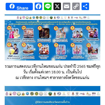
F
Li
X
E
C
S
Share
ac
n
m
o
h
e
e
ai
py
ar
b
l
Li
e
o
n
o
k
k
รวมการแสดงบนเวทีงานไหมขอนแก่น ประจำปี 2565 ชมฟรีทุก
วัน เริ่มตั้งแต่เวลา 18.00 น. เป็นต้นไป
ณ เวทีกลาง งานไหมฯ ศาลากลางจังหวัดขอนแก่น