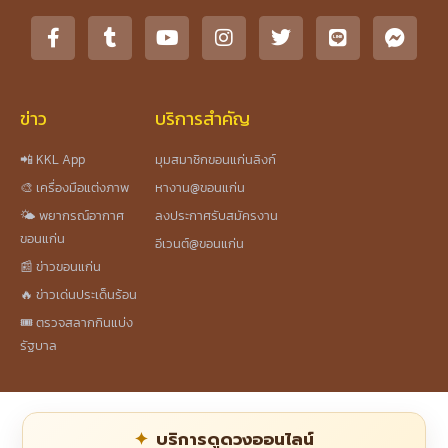
ข่าว
บริการสำคัญ
📲 KKL App
มุมสมาชิกขอนแก่นลิงก์
🎨 เครื่องมือแต่งภาพ
หางาน@ขอนแก่น
🌤️ พยากรณ์อากาศ
ลงประกาศรับสมัครงาน
ขอนแก่น
อีเวนต์@ขอนแก่น
📰 ข่าวขอนแก่น
🔥 ข่าวเด่นประเด็นร้อน
🎟️ ตรวจสลากกินแบ่ง
รัฐบาล
บริการดูดวงออนไลน์