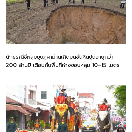
นักธรณีชี้หลุมยุบภูผาม่านเกิดบนชั้นหินปูนอายุกว่า
200 ล้านปี เตือนกั้นพื้นที่ห่างขอบหลุม 10–15 เมตร