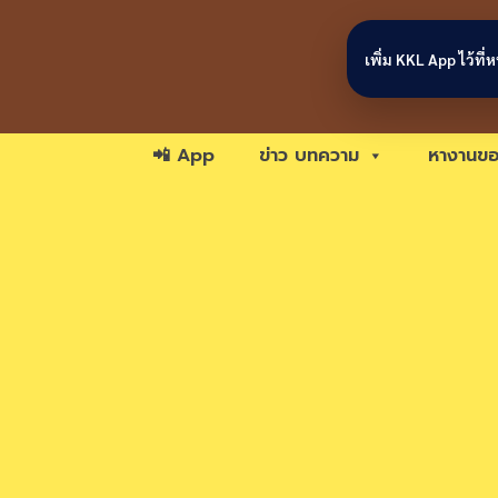
Skip to content
เพิ่ม KKL App ไว้ที
📲 App
ข่าว บทความ
หางานขอ