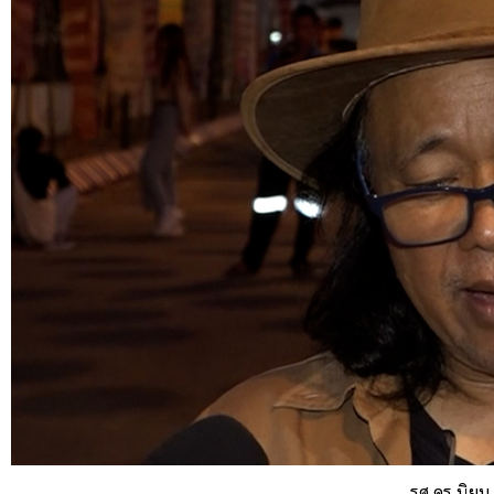
รศ.ดร.นิยม