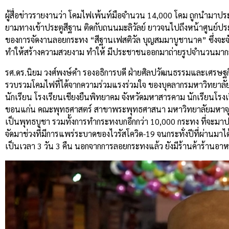
ผู้สื่อข่าวรายงานว่า โคมไฟเพ้นท์มือจำนวน 14,000 โคม ถูกนำมาป
ยามทางเข้าประตูสีฐาน ติดกับถนนมะลิวัลย์ ยาวจนไปถึงหน้าศูนย์ปร
ของการจัดงานลอยกระทง “สีฐานเฟสติวัล บุญสมมาบูชานาค” ซึ่งจะจั
ทำให้สร้างความสวยงาม ทำให้ มีประชาชนออกมาถ่ายรูปจำนวนมากสร้า
รศ.ดร.นิยม วงศ์พงษ์คำ รองอธิการบดี ฝ่ายศิลปวัฒนธรรมและเศรษฐกิ
รวบรวมโคมไฟที่ได้จากความร่วมแรงร่วมใจ ของบุคลากรมหาวิทยาล
นักเรียน โรงเรียนเชียงยืนพิทยาคม จังหวัดมหาสารคาม นักเรียนโรง
ขอนแก่น คณะพุทธศาสตร์ สาขาพระพุทธศาสนา มหาวิทยาลัยมหาจุฬา
เป็นพุทธบูชา รวมทั้งการทำกระทงบกอีกกว่า 10,000 กระทง ที่จะมาประด
จัดมาช่วงที่มีการแพร่ระบาดของไวรัสโควิด-19 จนกระทั่งปีที่ผ่านมาไ
เป็นเวลา 3 วัน 3 คืน นอกจากการลอยกระทงแล้ว ยังมีร้านค้าร้านอา