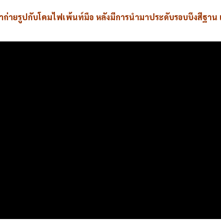
ถ่ายรูปกับโคมไฟเพ้นท์มือ หลังมีการนำมาประดับรอบบึงสีฐาน เพ