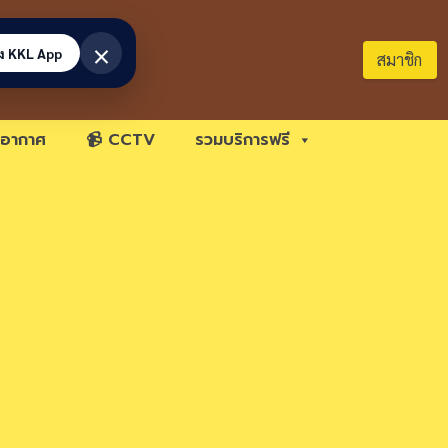
×
้ง KKL App
สมาชิก
อากาศ
📹 CCTV
รวมบริการฟรี