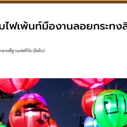
คมไฟเพ้นท์มืองานลอยกระทงส
ระทงสีฐานเฟสติวัล (มีคลิป)