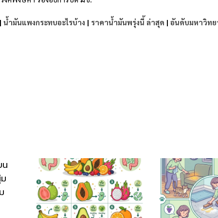
|
น้ำมันแพงกระทบอะไรบ้าง
|
ราคาน้ำมันพรุ่งนี้ ล่าสุด
|
อันดับมหาวิทย
e
บน
่ม
่ม