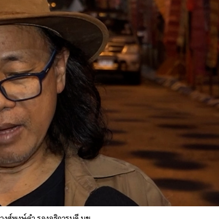
 วงศ์พงษ์คำ รองอธิการบดี มข.