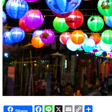
Facebook
Line
X
Email
Copy
Shar
Share