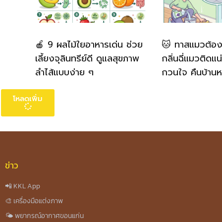
🍎 9 ผลไม้ใยอาหารเด่น ช่วย
🐱 ทาสแมวต้องรู้
เลี้ยงจุลินทรีย์ดี ดูแลสุขภาพ
กลิ่นฉี่แมวติดแน
ลำไส้แบบง่าย ๆ
กวนใจ คืนบ้าน
โหลดเพิ่ม
ข่าว
📲 KKL App
🎨 เครื่องมือแต่งภาพ
🌤️ พยากรณ์อากาศขอนแก่น