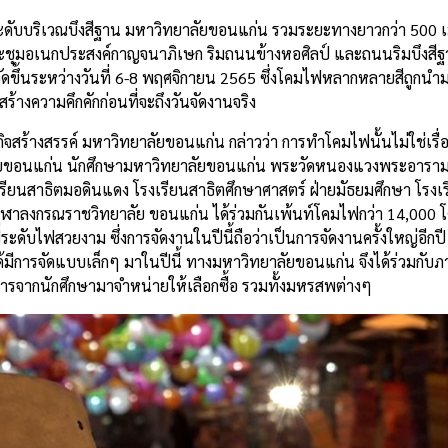
ระดับบริเวณบึงสีฐาน มหาวิทยาลัยขอนแก่น รวมระยะทางยาวกว่า 500 เม
ะชุมอเนกประสงค์กาญจนาภิเษก ริมถนนข้างหอศิลป์ และถนนริมบึงสีฐาน
ดขึ้นระหว่างวันที่ 6-8 พฤศจิกายน 2565 ซึ่งโคมไฟหลากหลายสีถูกนำ
งความคึกคักก่อนที่จะถึงวันจัดงานจริง
จสร้างสรรค์ มหาวิทยาลัยขอนแก่น กล่าวว่า การทำโคมไฟนั้นไม่ใช่เรื่
ัยขอนแก่น นักศึกษามหาวิทยาลัยขอนแก่น พระวัดหนองแวงพระอาราม
เรียนสาธิตมอดินแดง โรงเรียนสาธิตศึกษาศาสตร์ ฝ่ายมัธยมศึกษา โรง
ลงกรณราชวิทยาลัย ขอนแก่น ได้ร่วมกันเพ้นท์โคมไฟกว่า 14,000 โค
ับไฟสวยงาม ซึ่งการจัดงานในปีนี้ถือว่าเป็นการจัดงานครั้งใหญ่อีกปี ห
ด้มีการจัดแบบเล็กๆ มาในปีนี้ ทางมหาวิทยาลัยขอนแก่น จึงได้ร่วมกับภา
หารจากนักศึกษามาจำหน่ายให้เลือกซื้อ รวมทั้งมหรสพต่างๆ