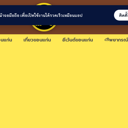
ขอนแก่นลิงก์
่หน้าจอมือถือ เพื่อเปิดใช้งานได้รวดเร็วเหมือนแอป
ติดตั
นแก่น
เที่ยวขอนแก่น
อีเว้นต์ขอนแก่น
⛅พยากรณ์