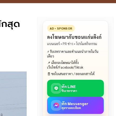
ักสุด
AD • SPONSOR
ลงโฆษณากับขอนแก่นลิงก์
แบนเนอร์ • PR ข่าว • โปรโมตกิจกรรม
⚡ รับเรทราคาและคำแนะนำภายในวัน
เดียว
📌 เลือกลงโฆษณาได้ทั้ง
เว็บไซต์/Facebook/Tiktok
🧾 ขอใบเสนอราคา / ออกเอกสารได้
ทัก LINE
รับเรทราคา
ทัก Messenger
คุยรายละเอียด