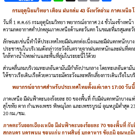
Link
กรมอุตุนิยมวิทยา เตือน ฝนถล่ม 43 จังหวัดอ่วม ภาคเหนื
วันที่ 1 ต.ค.65 กรมอุตุนิยมวิทยา พยากรณ์อากาศ 24 ชั่วโมงข้าง
ความกดอากาศต่ำปกคลุมภาคเหนือด้านตะวันตก ในขณะที่มรสุมตะวัน
ลักษณะเช่นนี้ทำให้ประเทศไทยมีฝนตกต่อเนื่องและมีฝนตกหนักบาง
ประชาชนในบริเวณดังกล่าวระวังอันตรายจากฝนตกหนักและฝนที่ตกสะ
ใกล้ทางน้ำไหลผ่านและพื้นที่ลุ่มในระยะนี้ไว้ด้วย
ส่วนคลื่นลมบริเวณทะเลอันดามันมีกำลังปานกลาง โดยทะเลอันดามันต
ให้ชาวเรือเดินเรือด้วยความระมัดระวังและหลีกเลี่ยงการเดินเรือในบ
พยากรณ์อากาศสำหรับประเทศไทยตั้งแต่เวลา 17:00 วันนี้ (1 ต
ภาคเหนือ มีฝนฟ้าคะนองร้อยละ 80 ของพื้นที่ กับมีฝนตกหนักบางแห่ง
สุโขทัย ตาก กำแพงเพชร พิษณุโลก และเพชรบูรณ์ อุณหภูมิต่ำสุด 2
20 กม./ชม.
ภาคตะวันออกเฉียงเหนือ มีฝนฟ้าคะนองร้อยละ 70 ของพื้นที่ กั
สกลนคร นครพนม ขอนแก่น กาฬสินธุ์ มุกดาหาร ชัยภูมิ อุณหภูม