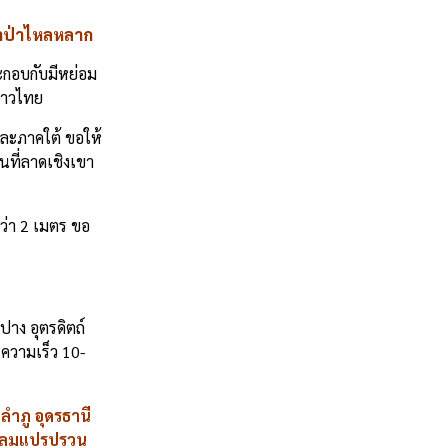
้ำป่าไหลหลาก
ะกอบกับมีหย่อม
่าวไทย
ละภาคใต้ ขอให้
ที่ลาดเชิงเขา
ว่า 2 เมตร ขอ
ปาง อุตรดิตถ์
ความเร็ว 10-
ำภู อุดรธานี
ยส ลมแปรปรวน