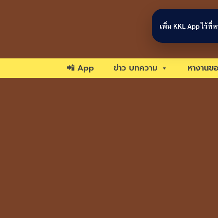
Skip to content
เพิ่ม KKL App ไว้ที
📲 App
ข่าว บทความ
หางานขอ