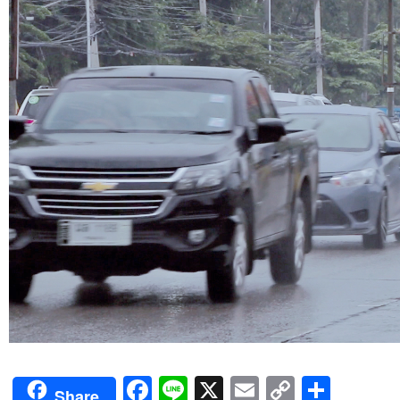
Facebook
Line
X
Email
Copy
Shar
Share