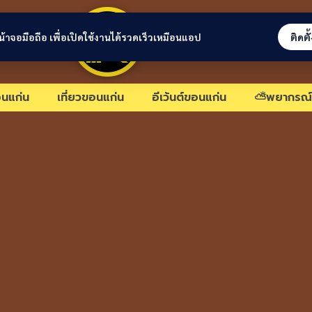
ขอนแก่นลิงก์
่หน้าจอมือถือ เพื่อเปิดใช้งานได้รวดเร็วเหมือนแอป
ติดตั
นแก่น
เที่ยวขอนแก่น
อีเว้นต์ขอนแก่น
⛅พยากรณ์