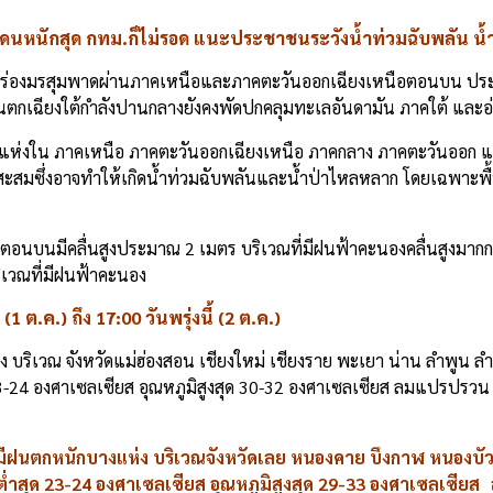
อ โดนหนักสุด กทม.ก็ไม่รอด แนะประชาชนระวังน้ำท่วมฉับพลัน น
หน้า ร่องมรสุมพาดผ่านภาคเหนือและภาคตะวันออกเฉียงเหนือตอนบน ปร
ตกเฉียงใต้กำลังปานกลางยังคงพัดปกคลุมทะเลอันดามัน ภาคใต้ และอ
แห่งใน ภาคเหนือ ภาคตะวันออกเฉียงเหนือ ภาคกลาง ภาคตะวันออก แ
สมซึ่งอาจทำให้เกิดน้ำท่วมฉับพลันและน้ำป่าไหลหลาก โดยเฉพาะพื้น
อนบนมีคลื่นสูงประมาณ 2 เมตร บริเวณที่มีฝนฟ้าคะนองคลื่นสูงมากก
ริเวณที่มีฝนฟ้าคะนอง
.ค.) ถึง 17:00 วันพรุ่งนี้ (2 ต.ค.)
 บริเวณ จังหวัดแม่ฮ่องสอน เชียงใหม่ เชียงราย พะเยา น่าน ลำพูน ลำ
3-24 องศาเซลเซียส อุณหภูมิสูงสุด 30-32 องศาเซลเซียส ลมแปรปรวน 
บมีฝนตกหนักบางแห่ง บริเวณจังหวัดเลย หนองคาย บึงกาฬ หนองบัวล
ิต่ำสุด 23-24 องศาเซลเซียส อุณหภูมิสูงสุด 29-33 องศาเซลเซี