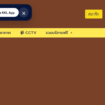
×
้ง KKL App
สมาชิก
อากาศ
📹 CCTV
รวมบริการฟรี