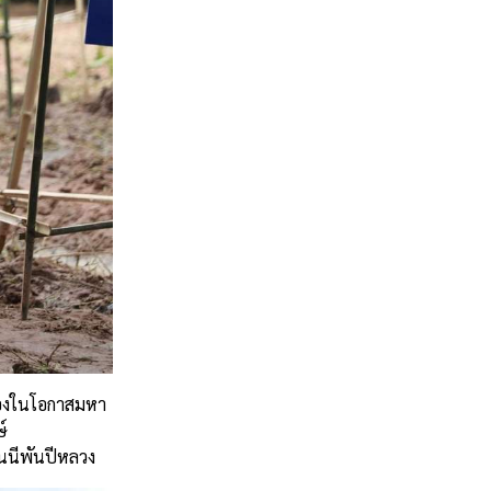
่องในโอกาสมหา
ษ์
นีพันปีหลวง