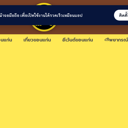
ขอนแก่นลิงก์
่หน้าจอมือถือ เพื่อเปิดใช้งานได้รวดเร็วเหมือนแอป
ติดตั
นแก่น
เที่ยวขอนแก่น
อีเว้นต์ขอนแก่น
⛅พยากรณ์