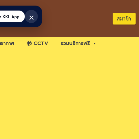
×
้ง KKL App
สมาชิก
อากาศ
📹 CCTV
รวมบริการฟรี