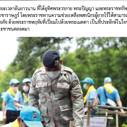
ระยะเวลาอันยาวนาน
ที่ได้อุทิศพระวรกาย
พระปัญญา
และพระราชทรัพ
ะชาราษฎร์
โดยพระราชทานความช่วยเหลือพสกนิกรผู้ยากไร้
ให้สามาร
ยกิจ
ด้วยพระราชหฤทัยที่เปี่ยมไปด้วยพระเมตตา
เป็นที่ประจักษ์ในใ
ประชาชนตลอดมา