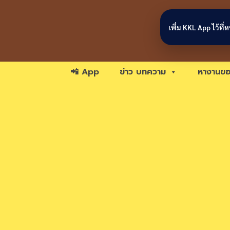
Skip to content
เพิ่ม KKL App ไว้ที
📲 App
ข่าว บทความ
หางานขอ