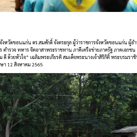
e
จังหวัดขอนแก่น
ดร
.
สมศักดิ์
จังตระกุล
ผู้ว่าราชการจังหวัดขอนแก่น
ผู้อ
ร
ตำรวจ
ทหาร
จิตอาสาพระราชทาน
ภาคีเครือข่ายภาครัฐ
ภาคเอกชน
ม
ดี
ด้วยหัวใจ
”
เฉลิมพระเกียรติ
สมเด็จพระนางเจ้าสิริกิติ์
พระบรมราชิ
รษา
12
สิงหาคม
2565