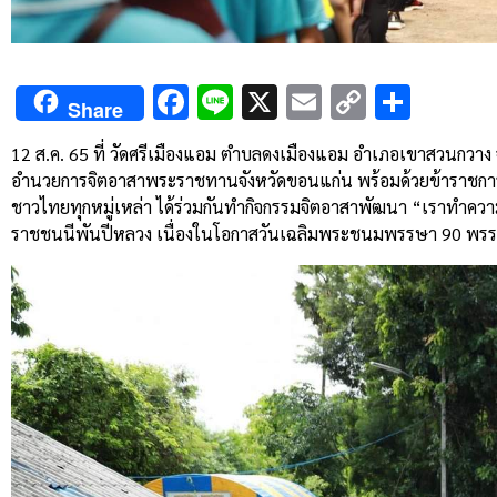
Facebook
Line
X
Email
Copy
Shar
Share
Link
12
ส
.
ค
. 65
ที่
วัดศรีเมืองแอม
ตำบลดงเมืองแอม
อำเภอเขาสวนกวาง
อำนวยการจิตอาสาพระราชทานจังหวัดขอนแก่น
พร้อมด้วยข้าราชกา
ชาวไทยทุกหมู่เหล่า
ได้ร่วมกันทำกิจกรรมจิตอาสาพัฒนา
“
เราทำควา
ราชชนนีพันปีหลวง
เนื่องในโอกาสวันเฉลิมพระชนมพรรษา
90
พร