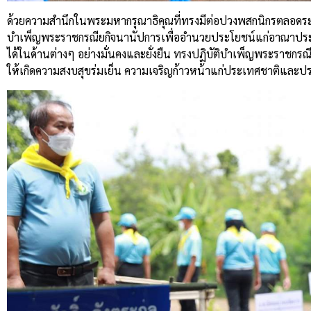
ด้วยความสำนึกในพระมหากรุณาธิคุณที่ทรงมีต่อปวงพสกนิกรตลอด
บำเพ็ญพระราชกรณียกิจนานัปการ
เพื่ออำนวยประโยชน์แก่อาณาปร
ได้ในด้านต่างๆ
อย่างมั่นคงและยั่งยืน
ทรงปฏิบัติบำเพ็ญพระราชกรณี
ให้เกิดความสงบสุขร่มเย็น
ความเจริญก้าวหน้าแก่ประเทศชาติและ