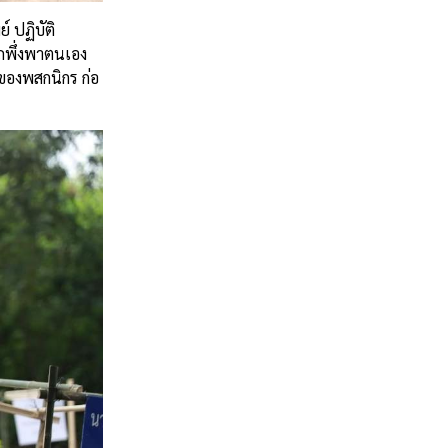
ย์
ปฏิบัติ
ถพึ่งพาตนเอง
จของพสกนิกร
ก่อ