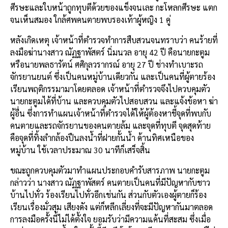
ศีรษะและใบหน้าถูกทุบตีด้วยของแข็งจนเละ กะโหลกศีรษะ แตก
จนเห็นสมอง ใกล้ศพคนตายพบรองเท้าผู้หญิง 1 คู่
หลังเกิดเหตุ เจ้าหน้าที่ตำรวจทำการสืบสวนจนทราบว่า คนร้ายที่
ลงมือฆ่านางสาว ณัฏฐาพัสตร์ นิ่มนวล อายุ 42 ปี คือนายกะตูม
หรือนายพลธารัตน์ ศศิกุลวรากรณ์ อายุ 27 ปี ช่างทำเบาะรถ
จักรยานยนต์ ซึ่งเป็นคนหมู่บ้านเดียวกัน และเป็นคนที่ผู้ตายร้อง
เรียนพฤติกรรมามาโดยตลอด เจ้าหน้าที่ตำรวจจึงไปควบคุมตัว
นายกะตูมได้ที่บ้าน และควบคุมตัวไปสอบสวน และแจ้งข้อหา ฆ่า
ผู้อื่น ซึ่งการทำแผนเจ้าหน้าที่ตำรวจได้ให้ผู้ต้องหาชี้จุดที่พบกับ
คนตายและรถจักรยานของคนตายล้ม และจุดที่ทุบตี จุดสุดท้าย
คือจุดที่ทิ้งลำกล้องปืนลงน้ำที่ฝายกั้นน้ำ ด้านทิศเหนือของ
หมู่บ้าน ใช้เวลาประมาณ 30 นาทีก็เสร็จสิ้น
ขณะถูกควบคุมตัวมาทำแผนประกอบคำรับสารภาพ นายกะตูม
กล่าวว่า นางสาว ณัฏฐาพัสตร์ คนตายเป็นคนที่มีปัญหากับชาว
บ้านไปทั่ว ร้องเรียนไปทั่วอีกเช่นกัน ส่วนกับตัวเองผู้ตายก็ร้อง
เรียนเรื่องมั่วสุม เสียงดัง แต่ก็หลีกเลี่ยงที่จะมีปัญหากันมาตลอด
การลงมือครั้งนี้ไม่ได้ตั้งใจ ยอมรับว่ามีความแค้นที่สะสม ซึ่งเมื่อ