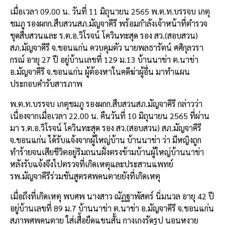
เมื่อเวลา 09.00 น. วันที่ 11 มิถุนายน 2565 พ.ต.ท.บรรจบ เกตุ
ชมภู รองผกก.สืบสวนสภ.มัญจาคีรี พร้อมกำลังเจ้าหน้าที่ตำรวจ
ชุดสืบสวนและ ร.ต.อ.วิโรจน์ โควินทะสุด รอง สว.(สอบสวน)
สภ.มัญจาคีรี จ.ขอนแก่น ควบคุมตัว นายพลธารัตน์ ศศิกุลวรา
กรณ์ อายุ 27 ปี อยู่บ้านเลขที่ 129 ม.13 บ้านนาข่า ต.นาข่า
อ.มัญจาคีรี จ.ขอนแก่น ผู้ต้องหาในคดีฆ่าผู้อื่น มาทำแผน
ประกอบคำรับสารภาพ
พ.ต.ท.บรรจบ เกตุชมภู รองผกก.สืบสวนสภ.มัญจาคีรี กล่าวว่า
เนื่องจากเมื่อเวลา 22.00 น. คืนวันที่ 10 มิถุนายน 2565 ที่ผ่าน
มา ร.ต.อ.วิโรจน์ โควินทะสุด รอง สว.(สอบสวน) สภ.มัญจาคีรี
จ.ขอนแก่น ได้รับแจ้งจากผู้ใหญ่บ้าน บ้านนาข่า ว่า มีหญิงถูก
ทำร้ายจนเสียชีวิตอยู่ริมถนนฝั่งตรงข้ามบ้านผู้ใหญ่บ้านนาข่า
หลังรับแจ้งจึงไปตรวจที่เกิดเหตุและประสานแพทย์
รพ.มัญจาคีรีร่วมชันสูตรศพคนตายยังที่เกิดเหตุ
เมื่อถึงที่เกิดเหตุ พบศพ นางสาว ณัฏฐาพัสตร์ นิ่มนวล อายุ 42 ปี
อยู่บ้านเลขที่ 89 ม.7 บ้านนาข่า ต.นาข่า อ.มัญจาคีรี จ.ขอนแก่น
สภาพศพคนตาย ใส่เสื้อยืดแขนสั้น กางเกงรัดรูป นอนหงาย