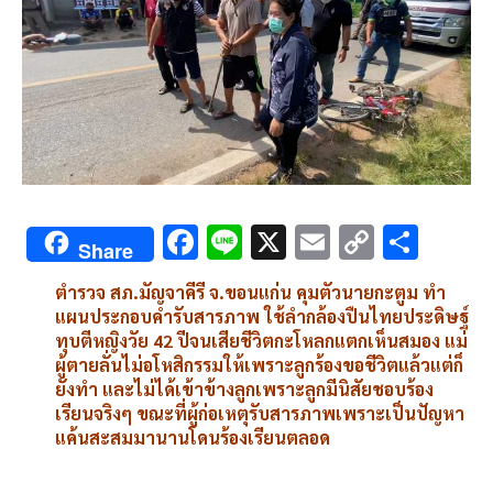
F
Li
X
E
C
S
Share
ac
n
m
o
h
ตำรวจ สภ.มัญจาคีรี จ.ขอนแก่น คุมตัวนายกะตูม ทำ
e
e
ai
py
ar
แผนประกอบคำรับสารภาพ ใช้ลำกล้องปืนไทยประดิษฐ์
b
l
Li
e
ทุบตีหญิงวัย 42 ปีจนเสียชีวิตกะโหลกแตกเห็นสมอง แม่
ผู้ตายลั่นไม่อโหสิกรรมให้เพราะลูกร้องขอชีวิตแล้วแต่ก็
o
n
ยังทำ และไม่ได้เข้าข้างลูกเพราะลูกมีนิสัยชอบร้อง
o
k
เรียนจริงๆ ขณะที่ผู้ก่อเหตุรับสารภาพเพราะเป็นปัญหา
แค้นสะสมมานานโดนร้องเรียนตลอด
k