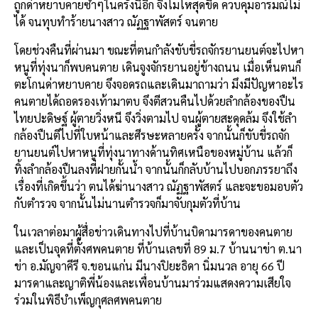
ถูกด่าหยาบคายซ้ำๆในครั้งนี้อีก จึงโมโหสุดขีด ควบคุมอารมณ์ไม่
ได้ จนทุบทำร้ายนางสาว ณัฏฐาพัสตร์ จนตาย
โดยช่วงคืนที่ผ่านมา ขณะที่ตนกำลังขับขี่รถจักรยานยนต์จะไปหา
หนูที่ทุ่งนาก็พบคนตาย เดินจูงจักรยานอยู่ข้างถนน เมื่อเห็นตนก็
ตะโกนด่าหยาบคาย จึงจอดรถและเดินมาถามว่า มึงมีปัญหาอะไร
คนตายได้ถอดรองเท้ามาตบ จึงตีสวนคืนไปด้วยลำกล้องของปืน
ไทยปะดิษฐ์ ผู้ตายวิ่งหนี จึงวิ่งตามไป จนผู้ตายสะดุดล้ม จึงใช้ลำ
กล้องปืนตีไปที่ใบหน้าและศีรษะหลายครั้ง จากนั้นก็ขับขี่รถจัก
ยานยนต์ไปหาหนูที่ทุ่งนาทางด้านทิศเหนือของหมู่บ้าน แล้วก็
ทิ้งลำกล้องปืนลงที่ฝายกั้นน้ำ จากนั้นก็กลับบ้านไปบอกภรรยาถึง
เรื่องที่เกิดขึ้นว่า ตนได้ฆ่านางสาว ณัฏฐาพัสตร์ และจะขอมอบตัว
กับตำรวจ จากนั้นไม่นานตำรวจก็มาจับกุมตัวที่บ้าน
ในเวลาต่อมาผู้สื่อข่าวเดินทางไปที่บ้านบิดามารดาของคนตาย
และเป็นจุดที่ตั้งศพคนตาย ที่บ้านเลขที่ 89 ม.7 บ้านนาข่า ต.นา
ข่า อ.มัญจาคีรี จ.ขอนแก่น มีนางปิยะธิดา นิ่มนวล อายุ 66 ปี
มารดาและญาติพี่น้องและเพื่อนบ้านมาร่วมแสดงความเสียใจ
ร่วมในพิธีบำเพ็ญกุศลศพคนตาย