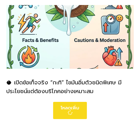
🥥 เปิดข้อเท็จจริง “กะทิ” ไขมันอิ่มตัวชนิดพิเศษ มี
ประโยชน์แต่ต้องบริโภคอย่างเหมาะสม
โหลดเพิ่ม