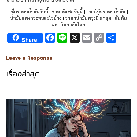
เช็กราคาน้ำมันวันนี้
|
ราคาดีเซลวันนี้
|
แนวโน้มราคาน้ำมัน
|
น้ำมันแพงกระทบอะไรบ้าง
|
ราคาน้ำมันพรุ่งนี้ ล่าสุด
|
อันดับ
มหาวิทยาลัยไทย
F
Li
X
E
C
S
Share
ac
n
m
o
h
e
e
ai
py
ar
Leave a Response
b
l
Li
e
เรื่องล่าสุด
o
n
o
k
k