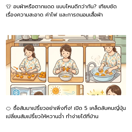
👕 อบผ้าหรือตากแดด แบบไหนดีกว่ากัน? เทียบชัด
เรื่องความสะอาด ค่าไฟ และการถนอมเสื้อผ้า
🍊 ซื้อส้มมาเปรี้ยวอย่าเพิ่งทิ้ง! เปิด 5 เคล็ดลับคนญี่ปุ่น
เปลี่ยนส้มเปรี้ยวให้หวานฉ่ำ ทำง่ายได้ที่บ้าน