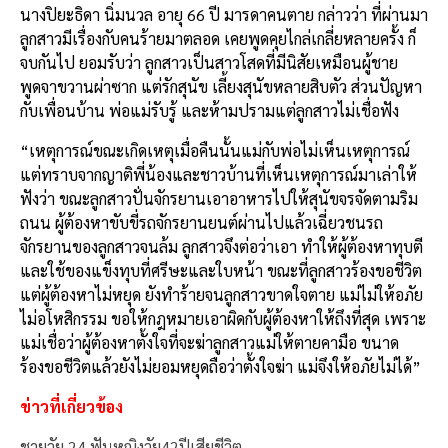
นางปิยะธิดา นิ่มนวล อายุ 66 ปี มารดาคนตาย กล่าวว่า ที่ผ่านมา
ลูกสาวมีเรื่องกับคนร้ายมาตลอด เคยพูดคุยไกล่เกลี่ยหลายครั้ง ก็
จบกันไป ยอมรับว่า ลูกสาวเป็นสาวโสดที่มีนิสัยเหมือนผู้ชาย
พูดจาขวานผ่าซาก แต่รักสุนัข เลี้ยงสุนัขหลายสิบตัว ส่วนปัญหา
กับเพื่อนบ้าน พ่อแม่รับรู้ และห้ามปรามแต่ลูกสาวไม่เชื่อฟัง
“เหตุการณ์ขณะเกิดเหตุเมื่อคืนนั้นแม่กับพ่อไม่เห็นเหตุการณ์
แต่ทราบจากญาติพี่น้องและชาวบ้านที่เห็นเหตุการณ์มาเล่าให้
ฟังว่า ขณะลูกสาวปั่นจักรยานเอาอาหารไปให้สุนัขจรจัดตามริม
ถนน ผู้ต้องหาขับขี่รถจักรยานยนต์ผ่านไปแล้วเฉี่ยวชนรถ
จักรยานของลูกสาวจนล้ม ลูกสาวจึงต่อว่าเอา ทำให้ผู้ต้องหาทุบตี
และใช้ของแข็งทุบที่ศรีษะและใบหน้า ขณะที่ลูกสาวร้องขอชีวิต
แต่ผู้ต้องหาไม่หยุด ยังทำร้ายจนลูกสาวขาดใจตาย แม่ไม่ให้อภัย
ไม่อโหสิกรรม ขอให้กฎหมายเอาผิดกับผู้ต้องหาให้ถึงที่สุด เพราะ
แม่เชื่อว่าผู้ต้องหาตั้งใจที่จะฆ่าลูกสาวแม่ให้ตายคามือ ขนาด
ร้องขอชีวิตแล้วยังไม่ยอมหยุดถือว่าตั้งใจฆ่า แม่จึงให้อภัยไม่ได้”
ข่าวที่เกี่ยวข้อง
ชายวัย 24 ฟันหญิงวัย42ปีเสียชีวิต