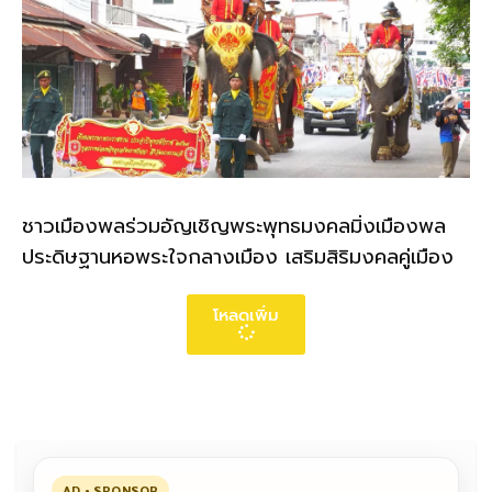
ชาวเมืองพลร่วมอัญเชิญพระพุทธมงคลมิ่งเมืองพล
ประดิษฐานหอพระใจกลางเมือง เสริมสิริมงคลคู่เมือง
โหลดเพิ่ม
AD • SPONSOR