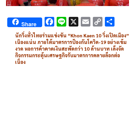
F
Li
X
E
C
S
Share
ac
n
m
o
h
นักวิ่งทั่วไทยร่วมแข่งขัน “Khon Kaen 10 วิ่งเปิดเมือง”
e
e
ai
py
ar
เนืองแน่น ภายใต้มาตรการป้องกันโควิด-19 อย่างเข้ม
b
l
Li
e
งวด หอการค้าคาดเงินสะพัดกว่า 10 ล้านบาท เล็งจัด
กิจกรรมกระตุ้นเศรษฐกิจรับมาตรการคลายล็อกต่อ
o
n
เนื่อง
o
k
k