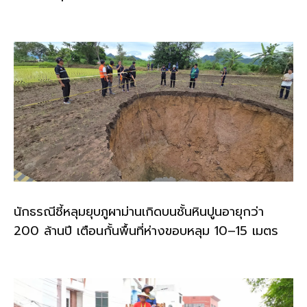
นักธรณีชี้หลุมยุบภูผาม่านเกิดบนชั้นหินปูนอายุกว่า
200 ล้านปี เตือนกั้นพื้นที่ห่างขอบหลุม 10–15 เมตร