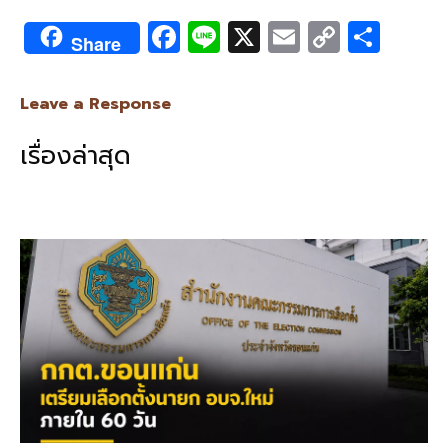
F
Li
X
E
C
S
Share
ac
n
m
o
h
e
e
ai
py
ar
Leave a Response
b
l
Li
e
เรื่องล่าสุด
o
n
o
k
k