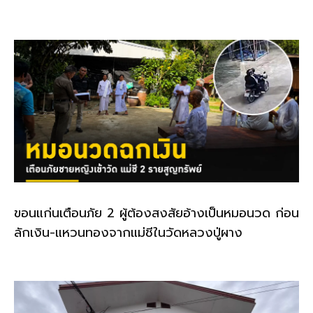
o
k
k
ขอนแก่นเตือนภัย 2 ผู้ต้องสงสัยอ้างเป็นหมอนวด ก่อน
ลักเงิน-แหวนทองจากแม่ชีในวัดหลวงปู่ผาง