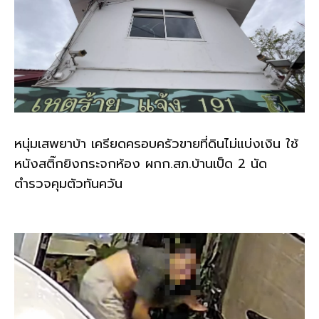
หนุ่มเสพยาบ้า เครียดครอบครัวขายที่ดินไม่แบ่งเงิน ใช้
หนังสติ๊กยิงกระจกห้อง ผกก.สภ.บ้านเป็ด 2 นัด
ตำรวจคุมตัวทันควัน