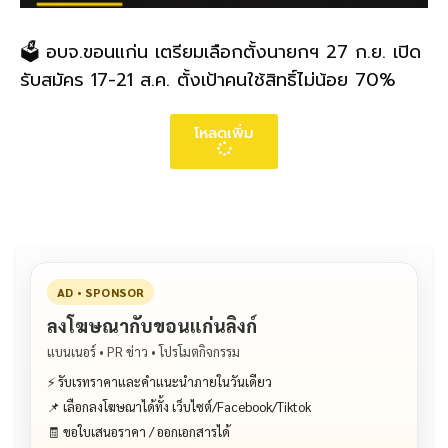
🗳️ อบจ.ขอนแก่น เตรียมเลือกตั้งนายกฯ 27 ก.ย. เปิด
รับสมัคร 17-21 ส.ค. ตั้งเป้าคนใช้สิทธิ์ไม่น้อย 70%
โหลดเพิ่ม
AD • SPONSOR
ลงโฆษณากับขอนแก่นลิงก์
แบนเนอร์ • PR ข่าว • โปรโมตกิจกรรม
⚡ รับเรทราคาและคำแนะนำภายในวันเดียว
📌 เลือกลงโฆษณาได้ทั้ง เว็บไซต์/Facebook/Tiktok
🧾 ขอใบเสนอราคา / ออกเอกสารได้