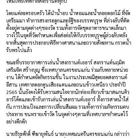
ใหม่ไทยเทศกาลสงกรานต์ทุกปี
โดยแต่ละครอบครัว ได้นำน้ำอบ น้ำหอมและน้ำลอยดอกไม้ ที่จัด
เตรียมมา ทำการสรงกระดูกและอัฐิของบรรพบุรุษ ที่ล่วงลับที่ติด
ตั้งอยู่ตามจุดต่างๆของวัด รวมทั้งการจัดชุดอาหารขนาดเล็กมา
วางไว้ในจุดที่วัดกำหนดเพื่อส่งต่อให้กับบรรพบุรุษผู้ล่วงลับหลัง
จากสิ้นสุดการประกอบพิธีทางศาสนาและถวายสังฆทาน กรวดน้ำ
รับพรไปแล้ว
ขณะที่บรรยากาศการเล่นน้ำสงกรานต์เออาร์ สงกรานต์นฤมิต
เสริมจิต สร้างบุญ ซึ่งเทศบาลนครขอนแก่น ร่วมกับหลายหน่วย
งาน ได้กำหนดจัดกิจกรรมขึ้น ในงานประเพณีสุดยอดสงกรานต์
อีสาน เทศกาลดอกคูนเสียงแคนและถนนข้าวเหนียว ประจำปี
2565 นั้นยังคงได้รับความสนใจจากนักท่องเที่ยวเข้ามาสแกนคิว
อาร์โค้ดและเข้ารับการเล่นน้ำสงกรานต์เออาร์ ทั้งการสาดน้ำใส่
กัน การปะแป้งและการเปลี่ยนสีมผม รวมทั้งการร่วมกิจกรรมตบ
ประทาย ขนทรายเข้าวัด ในจุดต่างๆตามที่เทศบาลฯกำหนดไว้
อย่างคึกคัก
นายธีระศักดิ์ ฑีฆายุพันธ์ นายกเทศมนตรีนครขอนแก่น กล่าวว่า