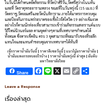
ในวันนี้ได้กำหนดจัดกิจกรรม ที่วัดป่าศิริวัน,วัดศรีสว่างโนนทัน
และที่ วัดธาตุพระอารามหลวง ขณะที่ในวันพรุ่งนี้ (15 เม.ย.) ที่
วัดตราชู,วัดจอมศรีและวัดนันทิการาม ภายใต้มาตรการควบคุม
และป้องกันการแพร่ระบาดของเชื้อไวรัสโควิด-19 อย่างเข้มงวด
อย่างไรก็ตามนักท่องเที่ยวสามารถเข้าร่วมกิจกรรมสงกรานต์แบบ
วิถีใหม่นิวนอร์มอล ตามจุดต่างๆตามที่เทศบาลฯกำหนดได้
ทั้งหมด ซึ่งหากเช็คอิน ครบ 3 จุดสามารถที่จะมารับของที่ระลึก
แทนใจและแทนคำขอบคุณจากเทศบาลฯได้ทันที
เช็กราคาน้ำมันวันนี้
|
ราคาดีเซลวันนี้
|
แนวโน้มราคาน้ำมัน
|
น้ำมันแพงกระทบอะไรบ้าง
|
ราคาน้ำมันพรุ่งนี้ ล่าสุด
|
อันดับ
มหาวิทยาลัยไทย
F
Li
X
E
C
S
Share
ac
n
m
o
h
e
e
ai
py
ar
Leave a Response
b
l
Li
e
เรื่องล่าสุด
o
n