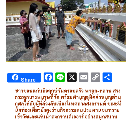
F
Li
X
E
C
S
Share
ac
n
m
o
h
ชาวขอนแก่นถือฤกษ์วันครอบครัว พาลูก-หลาน สรง
e
e
ai
py
ar
กระดูกบรรพบุรุษที่วัด พร้อมทำบุญอุทิศส่วนบุญส่วน
b
l
Li
e
กุศลให้กับผู้ที่ล่วงลับเนื่องใเทศกาลสงกรานต์ ขณะที่
นักท่องเที่ยวยังคงร่วมกิจกรรมตบประทานขนทราย
o
n
เข้าวัดและเล่นน้ำสงกรานต์เออาร์ อย่างสนุกสนาน
o
k