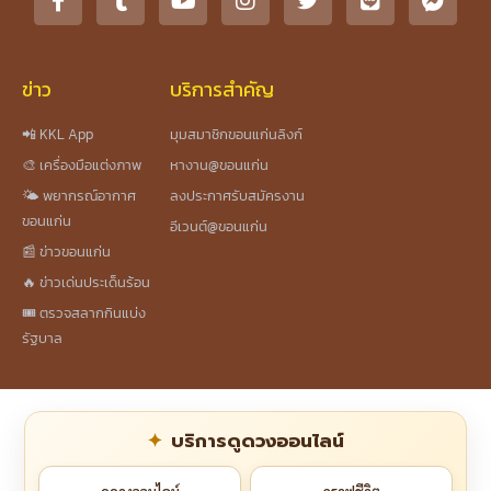
ข่าว
บริการสำคัญ
📲 KKL App
มุมสมาชิกขอนแก่นลิงก์
🎨 เครื่องมือแต่งภาพ
หางาน@ขอนแก่น
🌤️ พยากรณ์อากาศ
ลงประกาศรับสมัครงาน
ขอนแก่น
อีเวนต์@ขอนแก่น
📰 ข่าวขอนแก่น
🔥 ข่าวเด่นประเด็นร้อน
🎟️ ตรวจสลากกินแบ่ง
รัฐบาล
บริการดูดวงออนไลน์