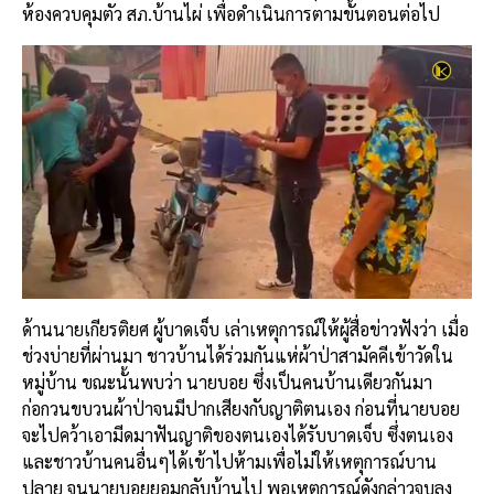
ห้องควบคุมตัว สภ.บ้านไผ่ เพื่อดำเนินการตามขั้นตอนต่อไป
ด้านนายเกียรติยศ ผู้บาดเจ็บ เล่าเหตุการณ์ให้ผู้สื่อข่าวฟังว่า เมื่อ
ช่วงบ่ายที่ผ่านมา ชาวบ้านได้ร่วมกันแห่ผ้าป่าสามัคคีเข้าวัดใน
หมู่บ้าน ขณะนั้นพบว่า นายบอย ซึ่งเป็นคนบ้านเดียวกันมา
ก่อกวนขบวนผ้าป่าจนมีปากเสียงกับญาติตนเอง ก่อนที่นายบอย
จะไปคว้าเอามีดมาฟันญาติของตนเองได้รับบาดเจ็บ ซึ่งตนเอง
และชาวบ้านคนอื่นๆได้เข้าไปห้ามเพื่อไม่ให้เหตุการณ์บาน
ปลาย จนนายบอยยอมกลับบ้านไป พอเหตุการณ์ดังกล่าวจบลง