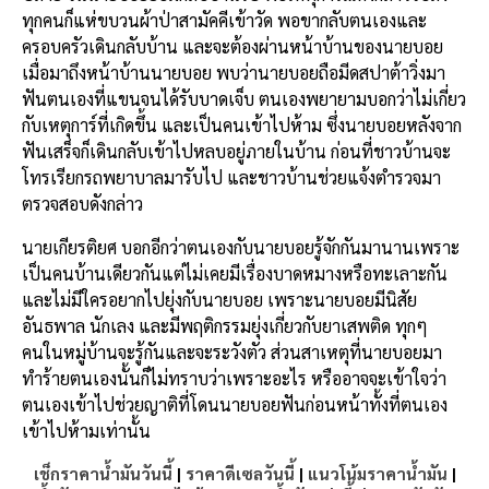
ทุกคนก็แห่ขบวนผ้าป่าสามัคคีเข้าวัด พอขากลับตนเองและ
ครอบครัวเดินกลับบ้าน และจะต้องผ่านหน้าบ้านของนายบอย
เมื่อมาถึงหน้าบ้านนายบอย พบว่านายบอยถือมีดสปาต้าวิ่งมา
ฟันตนเองที่แขนจนได้รับบาดเจ็บ ตนเองพยายามบอกว่าไม่เกี่ยว
กับเหตุการ์ที่เกิดขึ้น และเป็นคนเข้าไปห้าม ซึ่งนายบอยหลังจาก
ฟันเสร็จก็เดินกลับเข้าไปหลบอยู่ภายในบ้าน ก่อนที่ชาวบ้านจะ
โทรเรียกรถพยาบาลมารับไป และชาวบ้านช่วยแจ้งตำรวจมา
ตรวจสอบดังกล่าว
นายเกียรติยศ บอกอีกว่าตนเองกับนายบอยรู้จักกันมานานเพราะ
เป็นคนบ้านเดียวกันแต่ไม่เคยมีเรื่องบาดหมางหรือทะเลาะกัน
และไม่มีใครอยากไปยุ่งกับนายบอย เพราะนายบอยมีนิสัย
อันธพาล นักเลง และมีพฤติกรรมยุ่งเกี่ยวกับยาเสพติด ทุกๆ
คนในหมู่บ้านจะรู้กันและจะระวังตัว ส่วนสาเหตุที่นายบอยมา
ทำร้ายตนเองนั้นก็ไม่ทราบว่าเพราะอะไร หรืออาจจะเข้าใจว่า
ตนเองเข้าไปช่วยญาติที่โดนนายบอยฟันก่อนหน้าทั้งที่ตนเอง
เข้าไปห้ามเท่านั้น
เช็กราคาน้ำมันวันนี้
|
ราคาดีเซลวันนี้
|
แนวโน้มราคาน้ำมัน
|