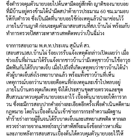
ซึ่งตำรวจคุมตัวนายบอยไปค้นหามีดอยู่สักพัก ญาติของนายบอย
ที่มีบ้านอยู่ตรงข้ามได้นำมีดสปาต้ายาวประมาณ 60 ซม.มามอบ
ให้กับตำรวจ ซึ่งเป็นมีดที่นายบอยใช้ก่อเหตุแล้วนำมาซ่อนไว้
ภายในบ้านญาติ ก่อนจะคุมตัวมาสอบสวนที่สภ.บ้านไผ่ พร้อมกับ
ทำการตรวจปัสสาวะหาสารเสพติดพบว่าเป็นฉี่ม่วง
จากการสอบถาม พ.ต.ท.ประเจน สุนันท์ สว.
(สอบสวน)สภ.บ้านไผ่ ร้อยเวรรับแจ้งเหตุดังกล่าวเปิดเผยว่า เมื่อ
ช่วงเย็นที่ผ่านมาได้รับแจ้งจากชาวบ้านว่ามีเหตุชาวบ้านใช้อาวุธ
มีดฟันกันได้รับบาดเจ็บ เมื่อไปถึงที่เกิดเหตุพบว่าชาวบ้านได้นำ
ตัวผู้บาดเจ็บส่งโรงพยาบาลแล้ว พร้อมทั้งชาวบ้านที่เห็น
เหตุการณ์บอกว่านายบอยคือคนที่ก่อเหตุและเข้าไปหลบอยู่
ภายในบ้านตรงจุดเกิดเหตุ จึงได้ประสานชุดสายตรวจและชุด
สืบสวนมาควบคุมตัวนายบอยเอาไว้ เบื้องต้นนายบอยให้การวก
วน ซึ่งจะมีการสอบปากคำอย่างละเอียดอีกครั้งเพื่อดำเนินคดีตาม
กฎหมาย โดยในเบื้องต้นนั้นเข้าข่ายการกระทำความผิดฐาน
ทำร้ายร่างกายผู้อื่นจนได้รับบาดเจ็บและเสพยาเสพติด หากผล
ตรวจร่างกายจากแพทย์ระบุว่าสาหัสก็จะแจ้งข้อกล่าวหาเพิ่ม
และภายหลังการสอบสวนเบื้องต้นได้ควบคุมตัวนายบอยไว้ให้