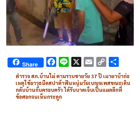
F
Li
X
E
C
S
Share
ac
n
m
o
h
ตำรวจ สภ.บ้านไผ่ ตามรวบชายวัย 37 ปี เมายาบ้าก่อ
e
e
ai
py
ar
เหตุใช้อาวุธมีดสปาต้าฟันหนุ่มวัยเบญจเพสขณะเดิน
b
l
Li
e
กลับบ้านกับครอบครัว ได้รับบาดเจ็บเป็นแผลลึกที่
ข้อศอกจนเห็นกระดูก
o
n
o
k
k