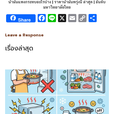
น้ำมันแพงกระทบอะไรบ้าง
|
ราคาน้ำมันพรุ่งนี้ ล่าสุด
|
อันดับ
มหาวิทยาลัยไทย
F
Li
X
E
C
S
Share
ac
n
m
o
h
e
e
ai
py
ar
Leave a Response
b
l
Li
e
เรื่องล่าสุด
o
n
o
k
k