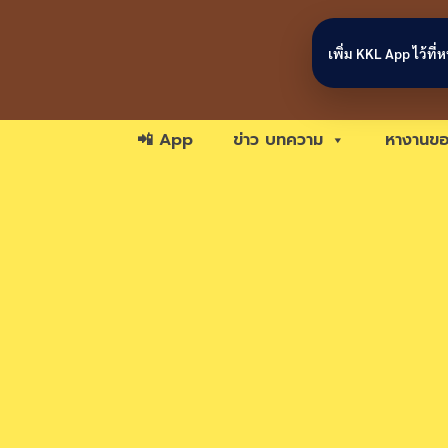
Skip to content
เพิ่ม KKL App ไว้ที
📲 App
ข่าว บทความ
หางานขอ