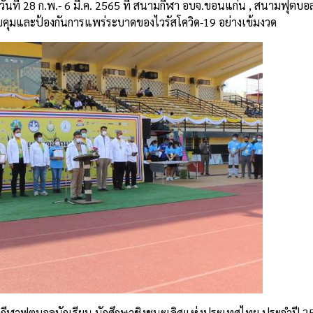
ันที่ 28 ก.พ.- 6 มี.ค. 2565 ที่ สนามกีฬา อบจ.ขอนแก่น , สนามฟุต
ุมและป้องกันการแพร่ระบาดของไวรัสโควิด-19 อย่างเข้มงวด
ันกีฬาฟุตบอลนักเรียน นักศึกษาชิงชนะเลิศแห่งประเทศไทย ประจำปี 