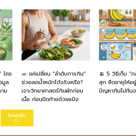
” ใคร
🥗 แค่เปลี่ยน “ลำดับการกิน”
🍌 5 วิธีเก็บ “
อมูล
ช่วยลดน้ำหนักได้จริงหรือ?
สุก ยืดอายุให้อย
ยาม
เจาะวิทยาศาสตร์กินผักก่อน
ปัญหากินไม่ทันจ
เนื้อ ก่อนปิดท้ายด้วยแป้ง
โหลดเพิ่ม