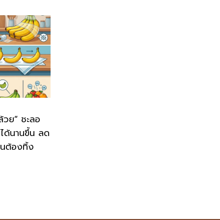
กล้วย” ชะลอ
ู่ได้นานขึ้น ลด
นต้องทิ้ง