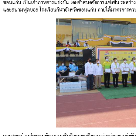
ขอนแก่น เป็นเจ้าภาพการแข่งขัน โดยกำหนดจัดการแข่งขัน ระหว่างว
และสนามฟุตบอล โรงเรียนกีฬาจังหวัดขอนแก่น ภายใต้มาตรการควบค
นายสุพจน์ วงศ์พรหมท้าว รองอธิบดีกรมพลศึกษา กล่าวว่าการแข่งข