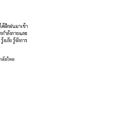
่ได้ฝึกฝนมาเข้า
อกกำลังกายและ
้อภัย รู้จักการ
าลัยไทย