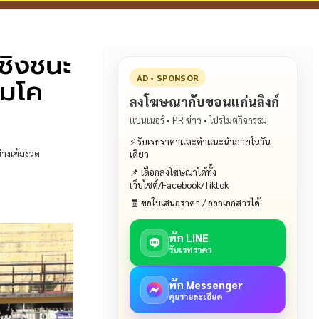
ชิงชนะ
ุมโค
AD • SPONSOR
ลงโฆษณากับขอนแก่นลิงก์
แบนเนอร์ • PR ข่าว • โปรโมตกิจกรรม
⚡ รับเรทราคาและคำแนะนำภายในวัน
่างเข้มงวด
เดียว
📌 เลือกลงโฆษณาได้ทั้ง
เว็บไซต์/Facebook/Tiktok
🧾 ขอใบเสนอราคา / ออกเอกสารได้
ทัก LINE
รับเรทราคา
ทัก Messenger
คุยรายละเอียด