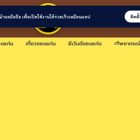
ขอนแก่นลิงก์
่หน้าจอมือถือ เพื่อเปิดใช้งานได้รวดเร็วเหมือนแอป
ติดตั
นแก่น
เที่ยวขอนแก่น
อีเว้นต์ขอนแก่น
⛅พยากรณ์