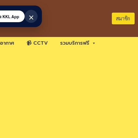
×
้ง KKL App
สมาชิก
อากาศ
📹 CCTV
รวมบริการฟรี