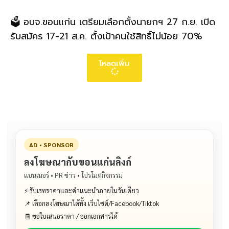
🗳️ อบจ.ขอนแก่น เตรียมเลือกตั้งนายกฯ 27 ก.ย. เปิด
รับสมัคร 17-21 ส.ค. ตั้งเป้าคนใช้สิทธิ์ไม่น้อย 70%
โหลดเพิ่ม
AD • SPONSOR
ลงโฆษณากับขอนแก่นลิงก์
แบนเนอร์ • PR ข่าว • โปรโมตกิจกรรม
⚡ รับเรทราคาและคำแนะนำภายในวันเดียว
📌 เลือกลงโฆษณาได้ทั้ง เว็บไซต์/Facebook/Tiktok
🧾 ขอใบเสนอราคา / ออกเอกสารได้