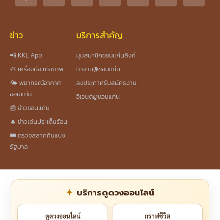
ข่าว
บริการสำคัญ
📲 KKL App
มุมสมาชิกขอนแก่นลิงก์
🎨 เครื่องมือแต่งภาพ
หางาน@ขอนแก่น
🌤️ พยากรณ์อากาศ
ลงประกาศรับสมัครงาน
ขอนแก่น
อีเวนต์@ขอนแก่น
📰 ข่าวขอนแก่น
🔥 ข่าวเด่นประเด็นร้อน
🎟️ ตรวจสลากกินแบ่ง
รัฐบาล
บริการดูดวงออนไลน์
ดูดวงออนไลน์
กราฟชีวิต