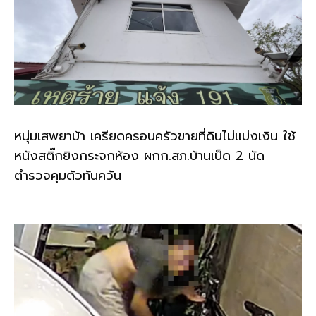
หนุ่มเสพยาบ้า เครียดครอบครัวขายที่ดินไม่แบ่งเงิน ใช้
หนังสติ๊กยิงกระจกห้อง ผกก.สภ.บ้านเป็ด 2 นัด
ตำรวจคุมตัวทันควัน