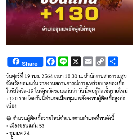
F
Li
X
E
C
S
Share
ac
n
m
o
h
วันศุกร์ที่ 19 พ.ย. 2564 เวลา 18.30 น. สำนักงานสาธารณสุข
e
e
ai
py
ar
จังหวัดขอนแก่น รายงานสถานการณ์การแพร่ระบาดของเชื้อ
b
l
Li
e
ไวรัสโควิด-19 ในจังหวัดขอนแก่นว่า วันนี้พบผู้ติดเชื้อรายใหม่
o
n
+130 ราย โดยวันนี้อำเภอเมืองชุมแพยังคงพบผู้ติดเชื้อสูงต่อ
เนื่อง
o
k
k
😷 จำนวนผู้ติดเชื้อรายใหม่จำแนกตามอำเภอที่พบดังนี้
• เมืองขอนแก่น 53
• ชุมแพ 24