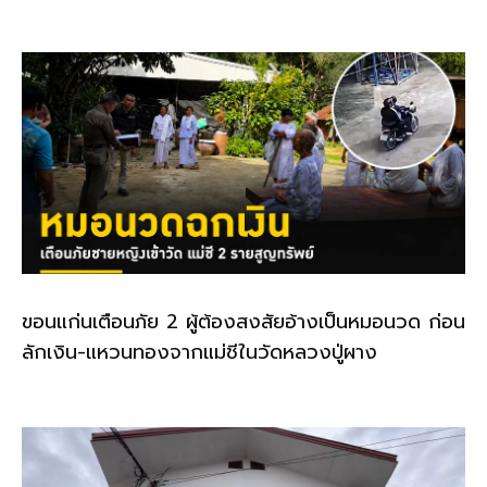
o
k
k
ขอนแก่นเตือนภัย 2 ผู้ต้องสงสัยอ้างเป็นหมอนวด ก่อน
ลักเงิน-แหวนทองจากแม่ชีในวัดหลวงปู่ผาง