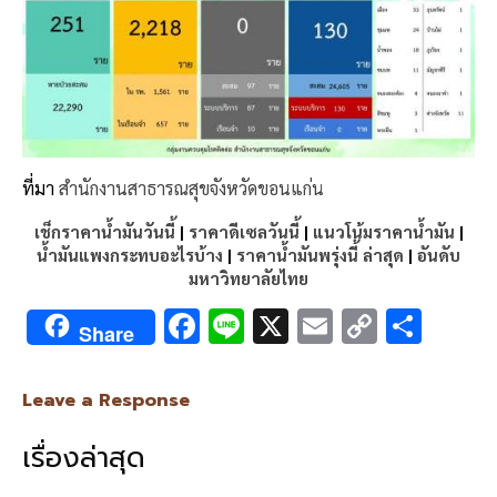
ที่มา
สำนักงานสาธารณสุขจังหวัดขอนแก่น
เช็กราคาน้ำมันวันนี้
|
ราคาดีเซลวันนี้
|
แนวโน้มราคาน้ำมัน
|
น้ำมันแพงกระทบอะไรบ้าง
|
ราคาน้ำมันพรุ่งนี้ ล่าสุด
|
อันดับ
มหาวิทยาลัยไทย
F
Li
X
E
C
S
Share
ac
n
m
o
h
e
e
ai
py
ar
Leave a Response
b
l
Li
e
เรื่องล่าสุด
o
n