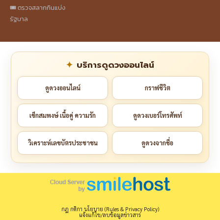
🎟️ ตรวจสลากกินแบ่ง
รัฐบาล
บริการดูดวงออนไลน์
ดูดวงออนไลน์
กราฟชีวิต
เช็กสมพงษ์ เนื้อคู่ ความรัก
ดูดวงเบอร์โทรศัพท์
วิเคราะห์เลขบัตรประชาชน
ดูดวงจากชื่อ
กฎ กติกา นโยบาย (Rules & Privacy Policy)
แจ้งแก้ไข/ลบข้อมูลข่าวสาร