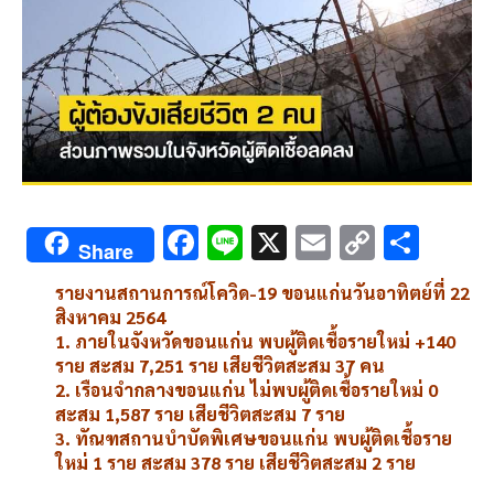
F
Li
X
E
C
S
Share
ac
n
m
o
h
รายงานสถานการณ์โควิด-19 ขอนแก่นวันอาทิตย์ที่ 22
e
e
ai
py
ar
สิงหาคม 2564
b
l
Li
e
1. ภายในจังหวัดขอนแก่น พบผู้ติดเชื้อรายใหม่ +140
ราย สะสม 7,251 ราย เสียชีวิตสะสม 37 คน
o
n
2. เรือนจำกลางขอนแก่น ไม่พบผู้ติดเชื้อรายใหม่ 0
o
k
สะสม 1,587 ราย เสียชีวิตสะสม 7 ราย
3. ทัณฑสถานบำบัดพิเศษขอนแก่น พบผู้ติดเชื้อราย
k
ใหม่ 1 ราย สะสม 378 ราย เสียชีวิตสะสม 2 ราย