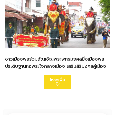
ชาวเมืองพลร่วมอัญเชิญพระพุทธมงคลมิ่งเมืองพล
ประดิษฐานหอพระใจกลางเมือง เสริมสิริมงคลคู่เมือง
โหลดเพิ่ม