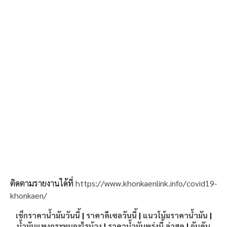
ติดตามรายงานได้ที่
https://www.khonkaenlink.info/covid19-
khonkaen/
เช็กราคาน้ำมันวันนี้
|
ราคาดีเซลวันนี้
|
แนวโน้มราคาน้ำมัน
|
น้ำมันแพงกระทบอะไรบ้าง
|
ราคาน้ำมันพรุ่งนี้ ล่าสุด
|
อันดับ