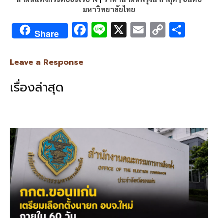
มหาวิทยาลัยไทย
F
Li
X
E
C
S
Share
ac
n
m
o
h
e
e
ai
py
ar
Leave a Response
b
l
Li
e
เรื่องล่าสุด
o
n
o
k
k