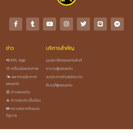
ข่าว
บริการสำคัญ
📲 KKL App
มุมสมาชิกขอนแก่นลิงก์
🎨 เครื่องมือแต่งภาพ
หางาน@ขอนแก่น
🌤️ พยากรณ์อากาศ
ลงประกาศรับสมัครงาน
ขอนแก่น
อีเวนต์@ขอนแก่น
📰 ข่าวขอนแก่น
🔥 ข่าวเด่นประเด็นร้อน
🎟️ ตรวจสลากกินแบ่ง
รัฐบาล