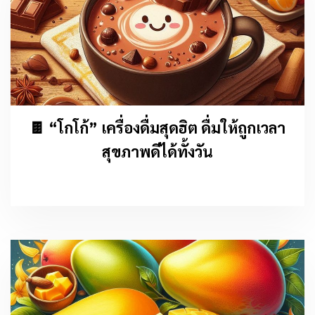
🍫 “โกโก้” เครื่องดื่มสุดฮิต ดื่มให้ถูกเวลา
สุขภาพดีได้ทั้งวัน