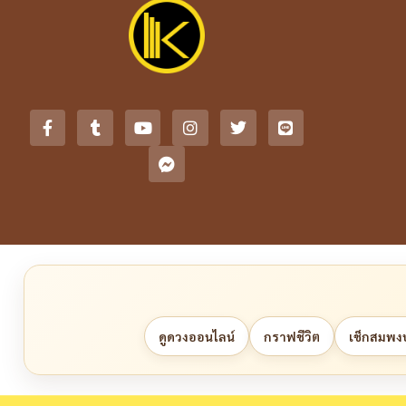
ดูดวงออนไลน์
กราฟชีวิต
เช็กสมพงษ์