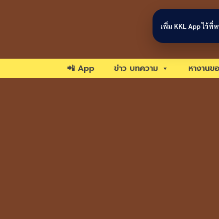
Skip to content
เพิ่ม KKL App ไว้ที
📲 App
ข่าว บทความ
หางานขอ