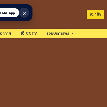
×
้ง KKL App
สมาชิก
อากาศ
📹 CCTV
รวมบริการฟรี