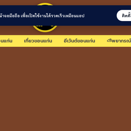
ขอนแก่นลิงก์
่หน้าจอมือถือ เพื่อเปิดใช้งานได้รวดเร็วเหมือนแอป
ติดตั
นแก่น
เที่ยวขอนแก่น
อีเว้นต์ขอนแก่น
⛅พยากรณ์