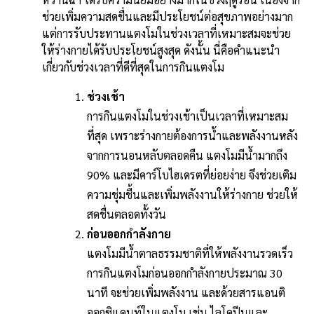
b
l
Li
e
ช่วยเพิ่มความสดชื่นและมีประโยชน์ต่อสุขภาพอย่างมาก
o
n
แต่การรับประทานแตงโมในช่วงเวลาที่เหมาะสมจะช่วย
ให้ร่างกายได้รับประโยชน์สูงสุด ดังนั้น นี่คือคำแนะนำ
o
k
เกี่ยวกับช่วงเวลาที่ดีที่สุดในการกินแตงโม
k
ช่วงเช้า
การกินแตงโมในช่วงเช้าเป็นเวลาที่เหมาะสม
ที่สุด เพราะร่างกายต้องการน้ำและพลังงานหลัง
จากการนอนหลับตลอดคืน แตงโมมีน้ำมากถึง
90% และมีคาร์โบไฮเดรตที่ย่อยง่าย จึงช่วยเติม
ความชุ่มชื้นและเพิ่มพลังงานให้ร่างกาย ช่วยให้
สดชื่นตลอดทั้งวัน
ก่อนออกกำลังกาย
แตงโมมีน้ำตาลธรรมชาติที่ให้พลังงานรวดเร็ว
การกินแตงโมก่อนออกกำลังกายประมาณ 30
นาที จะช่วยเพิ่มพลังงาน และด้วยสารแอนติ
ออกซิแดนท์ในแตงโม เช่น ไลโคปีนและ