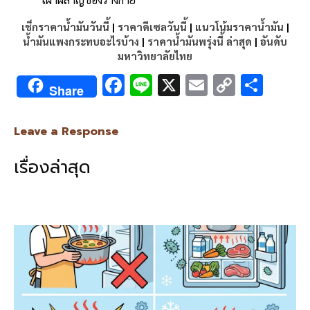
เช็กราคาน้ำมันวันนี้
|
ราคาดีเซลวันนี้
|
แนวโน้มราคาน้ำมัน
|
น้ำมันแพงกระทบอะไรบ้าง
|
ราคาน้ำมันพรุ่งนี้ ล่าสุด
|
อันดับ
มหาวิทยาลัยไทย
F
Li
X
E
C
S
Share
ac
n
m
o
h
e
e
ai
py
ar
Leave a Response
b
l
Li
e
เรื่องล่าสุด
o
n
o
k
k