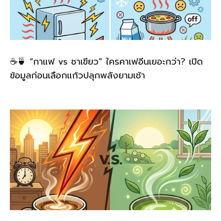
☕🍵 “กาแฟ vs ชาเขียว” ใครคาเฟอีนเยอะกว่า? เปิด
ข้อมูลก่อนเลือกแก้วปลุกพลังยามเช้า