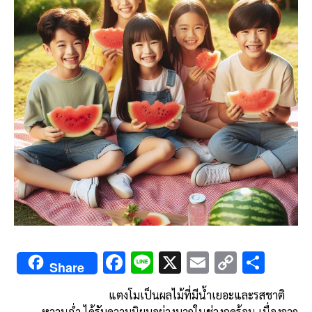
F
Li
X
E
C
S
Share
ac
n
m
o
h
แตงโมเป็นผลไม้ที่มีน้ำเยอะและรสชาติ
e
e
ai
py
ar
หวานฉ่ำ ได้รับความนิยมอย่างมากในช่วงฤดูร้อน เนื่องจาก