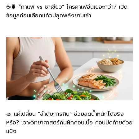
☕🍵 “กาแฟ vs ชาเขียว” ใครคาเฟอีนเยอะกว่า? เปิด
ข้อมูลก่อนเลือกแก้วปลุกพลังยามเช้า
🥗 แค่เปลี่ยน “ลำดับการกิน” ช่วยลดน้ำหนักได้จริง
หรือ? เจาะวิทยาศาสตร์กินผักก่อนเนื้อ ก่อนปิดท้ายด้วย
แป้ง