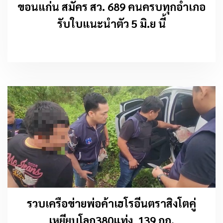
ขอนแก่น สมัคร สว. 689 คนครบทุกอำเภอ
รับใบแนะนำตัว 5 มิ.ย นี้
รวบเครือข่ายพ่อค้าเฮโรอีนตราสิงโตคู่
เหยียบโลก380แท่ง 139 กก.