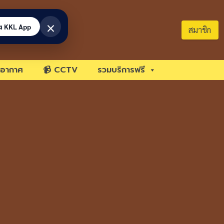
×
้ง KKL App
สมาชิก
อากาศ
📹 CCTV
รวมบริการฟรี