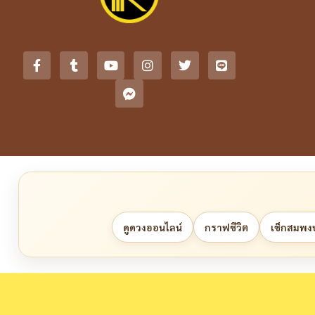
ดูดวงออนไลน์
กราฟชีวิต
เช็กสมพงษ์