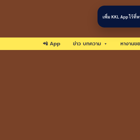
Skip to content
เพิ่ม KKL App ไว้ที
📲 App
ข่าว บทความ
หางานขอ