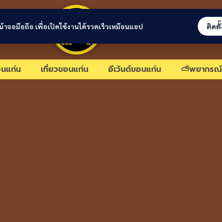
ขอนแก่นลิงก์
่หน้าจอมือถือ เพื่อเปิดใช้งานได้รวดเร็วเหมือนแอป
ติดตั
นแก่น
เที่ยวขอนแก่น
อีเว้นต์ขอนแก่น
⛅พยากรณ์