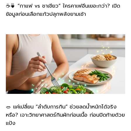
☕🍵 “กาแฟ vs ชาเขียว” ใครคาเฟอีนเยอะกว่า? เปิด
ข้อมูลก่อนเลือกแก้วปลุกพลังยามเช้า
🥗 แค่เปลี่ยน “ลำดับการกิน” ช่วยลดน้ำหนักได้จริง
หรือ? เจาะวิทยาศาสตร์กินผักก่อนเนื้อ ก่อนปิดท้ายด้วย
แป้ง