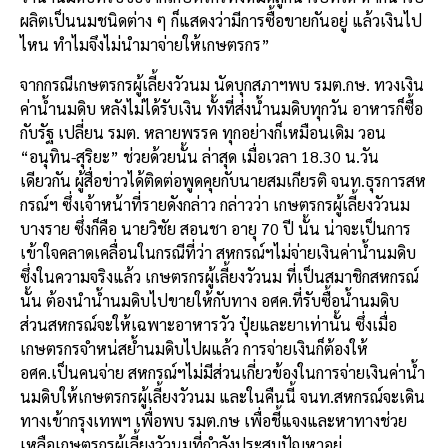
ผลิตเป็นนมชนิดต่าง ๆ ก็แสดงว่ามีการซื้อขายกันอยู่ แล้วเงินไป
ไหน ทำไมจึงไม่นำมาจ่ายให้เกษตรกร”
จากกรณีเกษตรกรผู้เลี้ยงวัวนม นัดบุกสภาฯพบ รมต.กษ. ทวงเงิน
ค่าน้ำนมดิบ หลังไม่ได้รับเงิน ทั้งที่ส่งน้ำนมดิบทุกวัน อาหารก็ซื้อ
กับรัฐ เปลี่ยน รมต. หลายพรรค ทุกอย่างก็เหมือนเดิม วอน
“อนุทิน-สุริยะ” ช่วยด้วยนั้น ล่าสุด เมื่อเวลา 18.30 น.วัน
เดียวกัน ผู้สื่อข่าวได้ติดต่อพูดคุยกับนายสมเกียรติ จนท.ธุรการสห
กรณ์ฯ ซึ่งเจ้าหน้าที่รายดังกล่าว กล่าวว่า เกษตรกรผู้เลี้ยงวัวนม
บางราย ซึ่งก็คือ นายวิชัย สอนชา อายุ 70 ปี นั้น น่าจะเป็นการ
เข้าใจคลาดเคลื่อนในกรณีที่ว่า สหกรณ์ฯไม่จ่ายเงินค่าน้ำนมดิบ
ซึ่งในความจริงแล้ว เกษตรกรผู้เลี้ยงวัวนม ที่เป็นสมาชิกสหกรณ์
นั้น ต้องนำน้ำนมดิบไปขายให้กับทาง อศค.ที่รับซื้อน้ำนมดิบ
ส่วนสหกรณ์จะให้เฉพาะอาหารวัว ปุ๋ยและยาเท่านั้น ซึ่งเมื่อ
เกษตรกรจำหน่สย้ำนมดิบไปผแล้ว การจ่ายเงินก็ต้องให้
อศค.เป็นคนจ่าย สหกรณ์ฯไม่มีส่วนเกี่ยวข้องในการจ่ายเงินค่าน้ำ
นมดิบให้เกษตรกรผู้เลี้ยงวัวนม และในคืนนี้ จนท.สหกรณ์จะเดิน
ทางเข้ากรุงเทพฯ เพื่อพบ รมต.กษ เพื่อชี้แจงและหาทางช่วย
เหลือเกษตรกรผู้เลี้ยงวัวนมที่กำลังประสบปัญหาอยู่