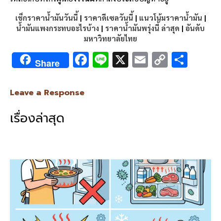
เช็กราคาน้ำมันวันนี้
|
ราคาดีเซลวันนี้
|
แนวโน้มราคาน้ำมัน
|
น้ำมันแพงกระทบอะไรบ้าง
|
ราคาน้ำมันพรุ่งนี้ ล่าสุด
|
อันดับ
มหาวิทยาลัยไทย
F
Li
X
E
C
S
Share
ac
n
m
o
h
e
e
ai
py
ar
Leave a Response
b
l
Li
e
เรื่องล่าสุด
o
n
o
k
k