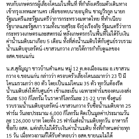
พบกับเกษตรกรผู้เลี้ยงโคนมในพื้นที่ ที่กำลังเตรียมตัวเดินทาง
เข้ากรุงเทพมหานคร เพื่อขอพบนายอนุทิน ชาญวีรกูล นายก
รัฐมนตรีและรัฐมนตรีว่าการกระทรวงมหาดไทย ที่ทำเนียบ
รัฐบาลและรัฐสภา รวมทั้งนายสุริยะ จึงรุ่งเรืองกิจ รัฐมนตรีว่าการ
กระทรวงเกษตรและสหกรณ์ หลังเกษตรกรในพื้นที่ไม่ได้รับเงิน
ค่าน้ำนมดิบมาเกือบ 5 เดือน ทั้งที่ส่งน้ำนมดิบให้กับศูนย์รวบรวม
น้ำนมดิบอุบลรัตน์-เขาสวนกวาง ภายใต้การกำกับดูแลของ
อสค.ขอนแก่น
น.ส.สุกัญญา ชาวบ้านคำแคน หมู่ 12 ต.ดงเมืองแอม อ.เขาสวน
กวาง จ.ขอนแก่น กล่าวว่า ครอบครัวเลี้ยงโคนมมากว่า 23 ปี มี
โคนมรวมกว่า 80 ตัว โดยเป็นแม่โคนม 35 ตัว ทุกวันต้องรีด
น้ำนมดิบส่งให้กับศูนย์ฯ เช้าและเย็น เฉพาะฟาร์มของตนเองส่ง
วันละ 530 กิโลกรัม ในราคากิโลกรัมละ 21-22 บาท ซึ่งศูนย์
รวบรวมน้ำนมดิบอุบลรัตน์-เขาสวนกวาง รับซื้อน้ำนมดิบจาก 25
ฟาร์ม วันละประมาณ 6,000 กิโลกรัม คิดเป็นมูลค่าประมาณวัน
ละ 126,000 บาท โดยทั้ง 25 ฟาร์มส่งน้ำนมดิบทุกวัน อาหารก็
ซื้อกับ อสค. แต่กลับไม่ได้รับเงินค่าน้ำนมดิบ ทั้งที่กำหนดจ่ายทุก
15 วัน เมื่อทวงถามก็ได้รับคำตอบว่า อสค.ขายนมไม่ได้