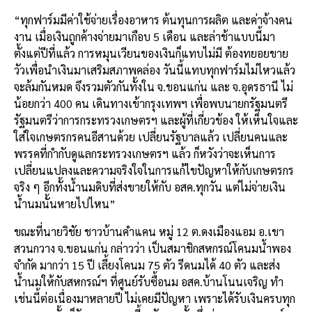
“ทุกฟาร์มมีค่าใช้จ่ายเรื่องอาหาร ต้นทุนการผลิต และค่าจ้างคน
งาน เมื่อเงินถูกค้างจ่ายมาเกือบ 5 เดือน และล่าช้าแบบนี้มา
ตั้งแต่ปีที่แล้ว การหมุนเวียนของเงินก็แทบไม่มี ต้องทยอยขาย
วัวเพื่อนำเงินมาเสริมสภาพคล่อง วันนี้แทบทุกฟาร์มไม่ไหวแล้ว
จะล้มกันหมด จึงรวมตัวกันทั้งใน จ.ขอนแก่น และ จ.อุดรธานี ไม่
น้อยกว่า 400 คน เดินทางเข้ากรุงเทพฯ เพื่อพบนายกรัฐมนตรี
รัฐมนตรีว่าการกระทรวงเกษตรฯ และผู้ที่เกี่ยวข้อง ให้เห็นใจและ
ใส่ใจเกษตรกรคนอีสานด้วย เปลี่ยนรัฐบาลแล้ว เปลี่ยนคนและ
พรรคที่กำกับดูแลกระทรวงเกษตรฯ แล้ว ก็หวังว่าจะเห็นการ
เปลี่ยนแปลงและความจริงใจในการแก้ไขปัญหาให้กับเกษตรกร
จริง ๆ อีกทั้งน้ำนมดิบที่ส่งขายให้กับ อสค.ทุกวัน แต่ไม่จ่ายเงิน
น้ำนมนั้นหายไปไหน”
ขณะที่นายวิชัย ชาวบ้านคำแคน หมู่ 12 ต.ดงเมืองแอม อ.เขา
สวนกวาง จ.ขอนแก่น กล่าวว่า เป็นสมาชิกสหกรณ์โคนมน้ำพอง
จำกัด มากว่า 15 ปี เลี้ยงโคนม 75 ตัว รีดนมได้ 40 ตัว และส่ง
น้ำนมให้กับสหกรณ์ฯ ที่ศูนย์รับซื้อนม อสค.บ้านโนนเจริญ ทำ
เช่นนี้ต่อเนื่องมาหลายปี ไม่เคยมีปัญหา เพราะได้รับเงินครบทุก