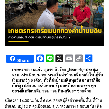
F
Li
X
E
C
S
Share
ac
n
m
o
h
เกษตรกรขอนแก่น-อุดรฯ นับร้อย ประกาศบุกประชุม
e
e
ai
py
ar
ครม.-ทำเนียบฯ-กษ. ทวงเงินค่าน้ำนมดิบ หลังไม่ได้รับ
b
l
Li
e
เงินมากว่า 5 เดือน ทั้งที่ส่งน้ำนมดิบทุกวัน อาหารก็ซื้อ
กับรัฐ เปลี่ยนมาแล้วหลายรัฐมนตรี หลายพรรค ทุก
o
n
อย่างก็เหมือนเดิม วอน “อนุทิน-สุริยะ” ช่วยด้วย
o
k
เมื่อเวลา 14.00 น. วันที่ 6 ก.ค. 2569 ผู้สื่อข่าวลงพื้นที่ไปที่บ้าน
k
คำแคน หมู่ 12 ต.ดงเมืองแอม อ.เขาสวนกวาง จ.ขอนแก่น เพื่อ