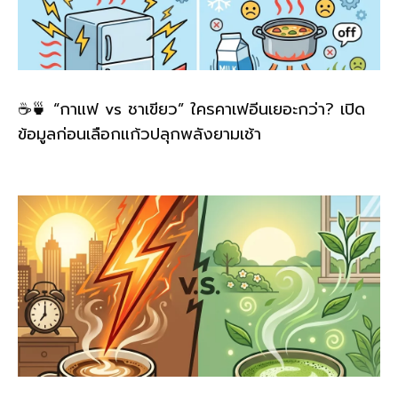
☕🍵 “กาแฟ vs ชาเขียว” ใครคาเฟอีนเยอะกว่า? เปิด
ข้อมูลก่อนเลือกแก้วปลุกพลังยามเช้า