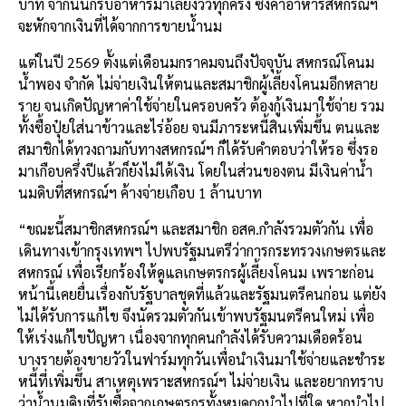
บาท จากนั้นก็รับอาหารมาเลี้ยงวัวทุกครั้ง ซึ่งค่าอาหารสหกรณ์ฯ
จะหักจากเงินที่ได้จากการขายน้ำนม
แต่ในปี 2569 ตั้งแต่เดือนมกราคมจนถึงปัจจุบัน สหกรณ์โคนม
น้ำพอง จำกัด ไม่จ่ายเงินให้ตนและสมาชิกผู้เลี้ยงโคนมอีกหลาย
ราย จนเกิดปัญหาค่าใช้จ่ายในครอบครัว ต้องกู้เงินมาใช้จ่าย รวม
ทั้งซื้อปุ๋ยใส่นาข้าวและไร่อ้อย จนมีภาระหนี้สินเพิ่มขึ้น ตนและ
สมาชิกได้ทวงถามกับทางสหกรณ์ฯ ก็ได้รับคำตอบว่าให้รอ ซึ่งรอ
มาเกือบครึ่งปีแล้วก็ยังไม่ได้เงิน โดยในส่วนของตน มีเงินค่าน้ำ
นมดิบที่สหกรณ์ฯ ค้างจ่ายเกือบ 1 ล้านบาท
“ขณะนี้สมาชิกสหกรณ์ฯ และสมาชิก อสค.กำลังรวมตัวกัน เพื่อ
เดินทางเข้ากรุงเทพฯ ไปพบรัฐมนตรีว่าการกระทรวงเกษตรและ
สหกรณ์ เพื่อเรียกร้องให้ดูแลเกษตรกรผู้เลี้ยงโคนม เพราะก่อน
หน้านี้เคยยื่นเรื่องกับรัฐบาลชุดที่แล้วและรัฐมนตรีคนก่อน แต่ยัง
ไม่ได้รับการแก้ไข จึงนัดรวมตัวกันเข้าพบรัฐมนตรีคนใหม่ เพื่อ
ให้เร่งแก้ไขปัญหา เนื่องจากทุกคนกำลังได้รับความเดือดร้อน
บางรายต้องขายวัวในฟาร์มทุกวันเพื่อนำเงินมาใช้จ่ายและชำระ
หนี้ที่เพิ่มขึ้น สาเหตุเพราะสหกรณ์ฯ ไม่จ่ายเงิน และอยากทราบ
ว่าน้ำนมดิบที่รับซื้อจากเกษตรกรทั้งหมดถูกนำไปที่ใด หากนำไป