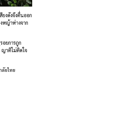
ียงดังจึงตื่นออก
งพงหญ้าห่างจาก
งรอยการถูก
 ญาติไม่ติดใจ
าลัยไทย