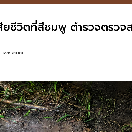
เสียชีวิตที่สีชมพู ตำรวจตรว
จตรวจสอบสาเหตุ