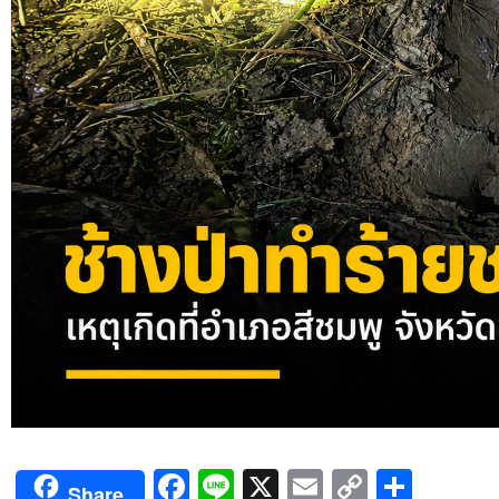
Facebook
Line
X
Email
Copy
Shar
Share