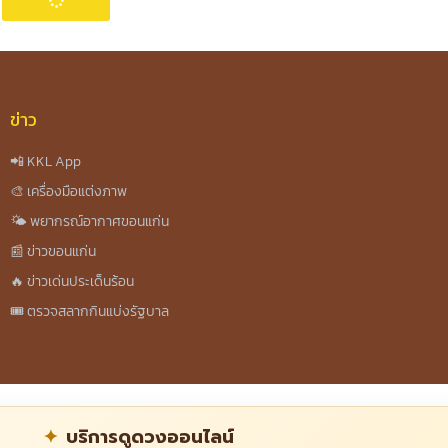
ข่าว
📲 KKL App
🎨 เครื่องมือแต่งภาพ
🌤️ พยากรณ์อากาศขอนแก่น
📰 ข่าวขอนแก่น
🔥 ข่าวเด่นประเด็นร้อน
🎟️ ตรวจสลากกินแบ่งรัฐบาล
บริการดูดวงออนไลน์