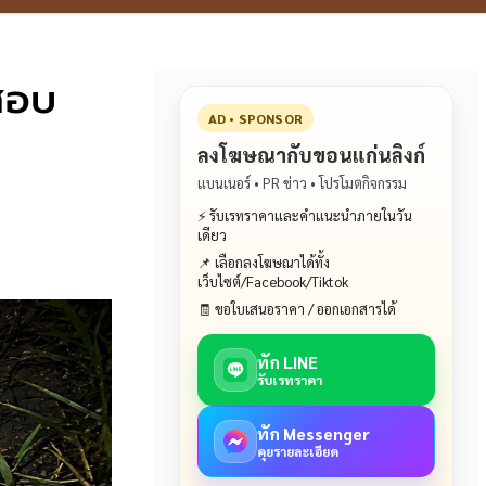
จสอบ
AD • SPONSOR
ลงโฆษณากับขอนแก่นลิงก์
แบนเนอร์ • PR ข่าว • โปรโมตกิจกรรม
⚡ รับเรทราคาและคำแนะนำภายในวัน
เดียว
📌 เลือกลงโฆษณาได้ทั้ง
เว็บไซต์/Facebook/Tiktok
🧾 ขอใบเสนอราคา / ออกเอกสารได้
ทัก LINE
รับเรทราคา
ทัก Messenger
คุยรายละเอียด