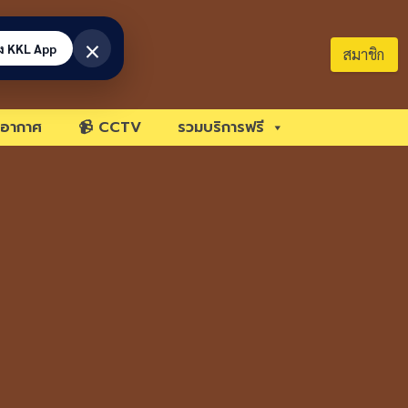
×
้ง KKL App
สมาชิก
อากาศ
📹 CCTV
รวมบริการฟรี