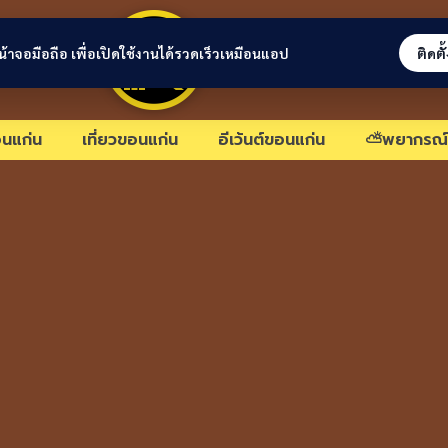
ขอนแก่นลิงก์
่หน้าจอมือถือ เพื่อเปิดใช้งานได้รวดเร็วเหมือนแอป
ติดตั
นแก่น
เที่ยวขอนแก่น
อีเว้นต์ขอนแก่น
⛅พยากรณ์