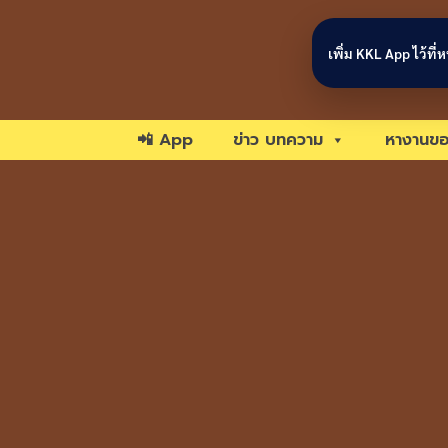
Skip to content
เพิ่ม KKL App ไว้ที
📲 App
ข่าว บทความ
หางานขอ