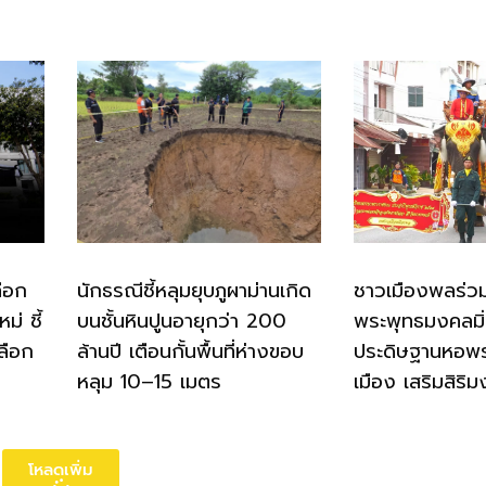
ือก
นักธรณีชี้หลุมยุบภูผาม่านเกิด
ชาวเมืองพลร่ว
่ ชี้
บนชั้นหินปูนอายุกว่า 200
พระพุทธมงคลมิ
ลือก
ล้านปี เตือนกั้นพื้นที่ห่างขอบ
ประดิษฐานหอพ
หลุม 10–15 เมตร
เมือง เสริมสิริม
โหลดเพิ่ม