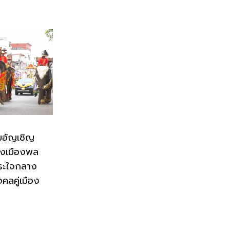
มอัญเชิญ
่งเมืองพล
ระใจกลาง
งคลคู่เมือง