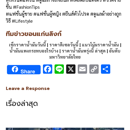
ขึ้น #FashionTips
#แฟชั่นผู้ชาย #แฟชั่นผู้หญิง #ยีนส์ตัวโปรด #ดูแลผ้าอย่างถูก
วิธี #Lifestyle
ทีมข่าวขอนแก่นลิงก์
เช็กราคาน้ำมันวันนี้
|
ราคาดีเซลวันนี้
|
แนวโน้มราคาน้ำมัน
|
น้ำมันแพงกระทบอะไรบ้าง
|
ราคาน้ำมันพรุ่งนี้ ล่าสุด
|
อันดับ
มหาวิทยาลัยไทย
F
Li
X
E
C
S
Share
ac
n
m
o
h
e
e
ai
py
ar
Leave a Response
b
l
Li
e
เรื่องล่าสุด
o
n
o
k
k