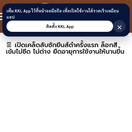
Skip to content
ขอนแก่น
เพิ่ม KKL App ไว้ที่หน้าจอมือถือ เพื่อเปิดใช้งานได้รวดเร็วเหมือน
สมาชิก
แอป
ลิงก์
×
ติดตั้ง KKL App
👖 เปิดเคล็ดลับซักยีนส์ดำครั้งแรก ล็อกสี
เข้มไม่ซีด ไม่ด่าง ยืดอายุการใช้งานให้นานขึ้น