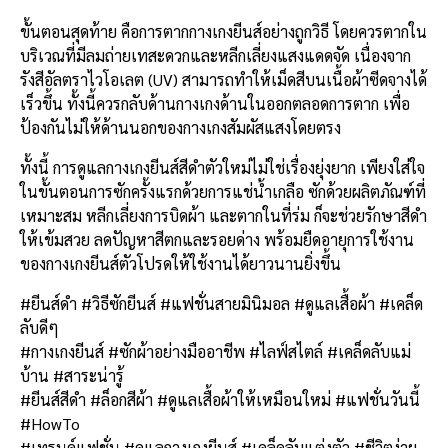
ขั้นตอนสุดท้าย คือการตากกางเกงยีนส์อย่างถูกวิธี โดยควรตากใน
บริเวณที่มีลมถ่ายเทสะดวกและหลีกเลี่ยงแสงแดดจัด เนื่องจาก
รังสีอัลตราไวโอเลต (UV) สามารถทำให้เม็ดสีบนเนื้อผ้าซีดจางได้
เร็วขึ้น ทั้งนี้ควรกลับด้านกางเกงด้านในออกตลอดการตาก เพื่อ
ป้องกันไม่ให้ด้านนอกของกางเกงสัมผัสแสงโดยตรง
ทั้งนี้ การดูแลกางเกงยีนส์สีดำตัวใหม่ไม่ใช่เรื่องยุ่งยาก เพียงใส่ใจ
ในขั้นตอนการซักครั้งแรกด้วยการแช่น้ำเกลือ ซักด้วยผลิตภัณฑ์ที่
เหมาะสม หลีกเลี่ยงการบิดผ้า และตากในที่ร่ม ก็จะช่วยรักษาสีดำ
ให้เข้มสวย ลดปัญหาสีตกและรอยด่าง พร้อมยืดอายุการใช้งาน
ของกางเกงยีนส์ตัวโปรดให้ใช้งานได้ยาวนานยิ่งขึ้น
#ยีนส์ดำ #วิธีซักยีนส์ #แฟชั่นสายมินิมอล #ดูแลเสื้อผ้า #เคล็ด
ลับดีๆ
#กางเกงยีนส์ #ซักผ้าอย่างมืออาชีพ #ไลฟ์สไตล์ #เคล็ดลับแม่
บ้าน #สาระน่ารู้
#ยีนส์สีดำ #ล็อกสีผ้า #ดูแลเสื้อผ้าให้เหมือนใหม่ #แฟชั่นวันนี้
#HowTo
#เทรนด์แฟชั่น #ดูแลกางเกงยีนส์ #เคล็ดลับแต่งตัว #ชีวิตง่าย