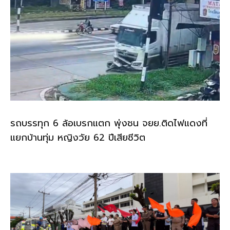
รถบรรทุก 6 ล้อเบรกแตก พุ่งชน จยย.ติดไฟแดงที่
แยกบ้านทุ่ม หญิงวัย 62 ปีเสียชีวิต