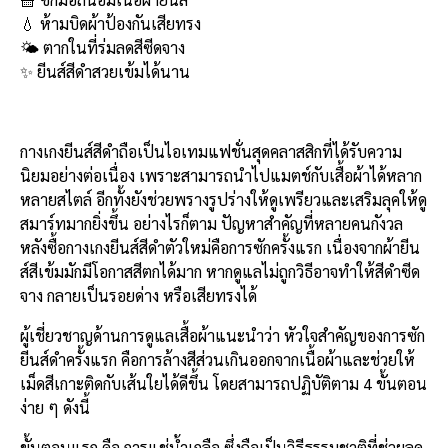
b
l
Li
e
💧 ห้ามบิดผ้าป้องกันเสียทรง
o
n
🌤️ ตากในที่ร่มลดสีซีดจาง
✨ ยีนส์สีดำสวยเข้มได้นาน
o
k
k
กางเกงยีนส์สีดำถือเป็นไอเทมแฟชั่นสุดคลาสสิกที่ได้รับความ
นิยมอย่างต่อเนื่อง เพราะสามารถนำไปแมตช์กับเสื้อผ้าได้หลาก
หลายสไตล์ อีกทั้งยังช่วยพรางรูปร่างให้ดูเพรียวและเสริมลุคให้ดู
สมาร์ทมากยิ่งขึ้น อย่างไรก็ตาม ปัญหาสำคัญที่หลายคนกังวล
หลังซื้อกางเกงยีนส์สีดำตัวใหม่คือการซักครั้งแรก เนื่องจากผ้ายีน
ส์สีเข้มมักมีโอกาสสีตกได้มาก หากดูแลไม่ถูกวิธีอาจทำให้สีดำซีด
จาง กลายเป็นรอยด่าง หรือเสียทรงได้
ผู้เชี่ยวชาญด้านการดูแลเสื้อผ้าแนะนำว่า หัวใจสำคัญของการซัก
ยีนส์ดำครั้งแรก คือการล้างสีส่วนเกินออกจากเนื้อผ้าและช่วยให้
เม็ดสีเกาะติดกับเส้นใยได้ดีขึ้น โดยสามารถปฏิบัติตาม 4 ขั้นตอน
ง่าย ๆ ดังนี้
ขั้นตอนแรก คือ การแช่น้ำเกลือ ซึ่งถือเป็นวิธีธรรมชาติที่ช่วยลด