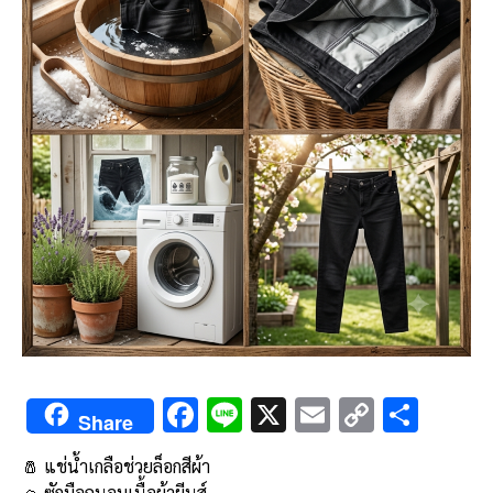
F
Li
X
E
C
S
Share
ac
n
m
o
h
🧂 แช่น้ำเกลือช่วยล็อกสีผ้า
e
e
ai
py
ar
🧺 ซักมือถนอมเนื้อผ้ายีนส์