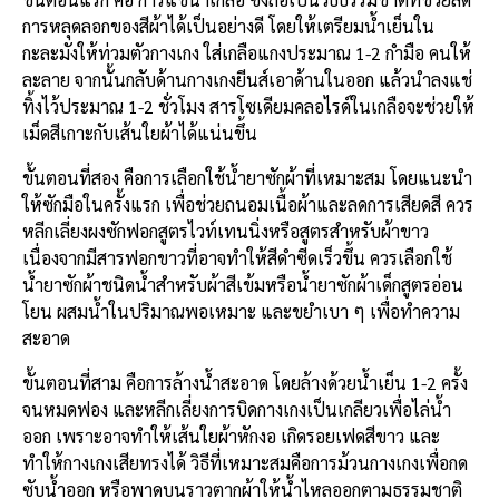
การหลุดลอกของสีผ้าได้เป็นอย่างดี โดยให้เตรียมน้ำเย็นใน
กะละมังให้ท่วมตัวกางเกง ใส่เกลือแกงประมาณ 1-2 กำมือ คนให้
ละลาย จากนั้นกลับด้านกางเกงยีนส์เอาด้านในออก แล้วนำลงแช่
ทิ้งไว้ประมาณ 1-2 ชั่วโมง สารโซเดียมคลอไรด์ในเกลือจะช่วยให้
เม็ดสีเกาะกับเส้นใยผ้าได้แน่นขึ้น
ขั้นตอนที่สอง คือการเลือกใช้น้ำยาซักผ้าที่เหมาะสม โดยแนะนำ
ให้ซักมือในครั้งแรก เพื่อช่วยถนอมเนื้อผ้าและลดการเสียดสี ควร
หลีกเลี่ยงผงซักฟอกสูตรไวท์เทนนิ่งหรือสูตรสำหรับผ้าขาว
เนื่องจากมีสารฟอกขาวที่อาจทำให้สีดำซีดเร็วขึ้น ควรเลือกใช้
น้ำยาซักผ้าชนิดน้ำสำหรับผ้าสีเข้มหรือน้ำยาซักผ้าเด็กสูตรอ่อน
โยน ผสมน้ำในปริมาณพอเหมาะ และขยำเบา ๆ เพื่อทำความ
สะอาด
ขั้นตอนที่สาม คือการล้างน้ำสะอาด โดยล้างด้วยน้ำเย็น 1-2 ครั้ง
จนหมดฟอง และหลีกเลี่ยงการบิดกางเกงเป็นเกลียวเพื่อไล่น้ำ
ออก เพราะอาจทำให้เส้นใยผ้าหักงอ เกิดรอยเฟดสีขาว และ
ทำให้กางเกงเสียทรงได้ วิธีที่เหมาะสมคือการม้วนกางเกงเพื่อกด
ซับน้ำออก หรือพาดบนราวตากผ้าให้น้ำไหลออกตามธรรมชาติ