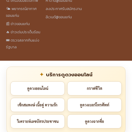
🎨 เครื่องมือแต่งภาพ
หางาน@ขอนแก่น
🌤️ พยากรณ์อากาศ
ลงประกาศรับสมัครงาน
ขอนแก่น
อีเวนต์@ขอนแก่น
📰 ข่าวขอนแก่น
🔥 ข่าวเด่นประเด็นร้อน
🎟️ ตรวจสลากกินแบ่ง
รัฐบาล
บริการดูดวงออนไลน์
ดูดวงออนไลน์
กราฟชีวิต
เช็กสมพงษ์ เนื้อคู่ ความรัก
ดูดวงเบอร์โทรศัพท์
วิเคราะห์เลขบัตรประชาชน
ดูดวงจากชื่อ