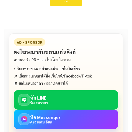
AD • SPONSOR
ลงโฆษณากับขอนแก่นลิงก์
แบนเนอร์ • PR ข่าว • โปรโมตกิจกรรม
⚡ รับเรทราคาและคำแนะนำภายในวันเดียว
📌 เลือกลงโฆษณาได้ทั้ง เว็บไซต์/Facebook/Tiktok
🧾 ขอใบเสนอราคา / ออกเอกสารได้
ทัก LINE
รับเรทราคา
ทัก Messenger
คุยรายละเอียด