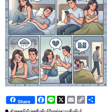
F
Li
X
E
C
S
Share
ac
n
m
o
h
🗣️ คำพูดหลังมีเพศสัมพันธ์มีผลต่อความสัมพันธ์