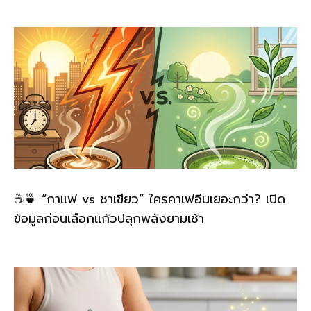
☕🍵 “กาแฟ vs ชาเขียว” ใครคาเฟอีนเยอะกว่า? เปิด
ข้อมูลก่อนเลือกแก้วปลุกพลังยามเช้า