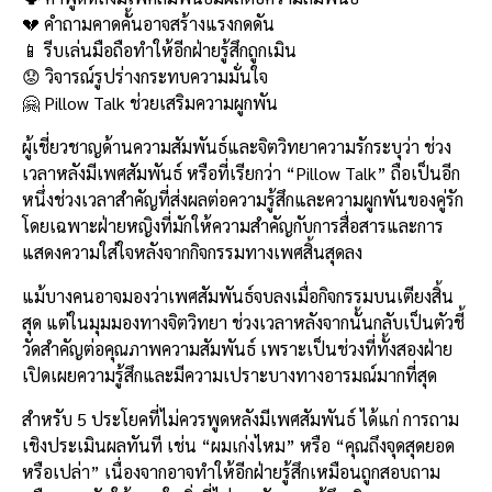
e
e
ai
py
ar
💔 คำถามคาดคั้นอาจสร้างแรงกดดัน
b
l
Li
e
📱 รีบเล่นมือถือทำให้อีกฝ่ายรู้สึกถูกเมิน
o
n
😟 วิจารณ์รูปร่างกระทบความมั่นใจ
🤗 Pillow Talk ช่วยเสริมความผูกพัน
o
k
k
ผู้เชี่ยวชาญด้านความสัมพันธ์และจิตวิทยาความรักระบุว่า ช่วง
เวลาหลังมีเพศสัมพันธ์ หรือที่เรียกว่า “Pillow Talk” ถือเป็นอีก
หนึ่งช่วงเวลาสำคัญที่ส่งผลต่อความรู้สึกและความผูกพันของคู่รัก
โดยเฉพาะฝ่ายหญิงที่มักให้ความสำคัญกับการสื่อสารและการ
แสดงความใส่ใจหลังจากกิจกรรมทางเพศสิ้นสุดลง
แม้บางคนอาจมองว่าเพศสัมพันธ์จบลงเมื่อกิจกรรมบนเตียงสิ้น
สุด แต่ในมุมมองทางจิตวิทยา ช่วงเวลาหลังจากนั้นกลับเป็นตัวชี้
วัดสำคัญต่อคุณภาพความสัมพันธ์ เพราะเป็นช่วงที่ทั้งสองฝ่าย
เปิดเผยความรู้สึกและมีความเปราะบางทางอารมณ์มากที่สุด
สำหรับ 5 ประโยคที่ไม่ควรพูดหลังมีเพศสัมพันธ์ ได้แก่ การถาม
เชิงประเมินผลทันที เช่น “ผมเก่งไหม” หรือ “คุณถึงจุดสุดยอด
หรือเปล่า” เนื่องจากอาจทำให้อีกฝ่ายรู้สึกเหมือนถูกสอบถาม