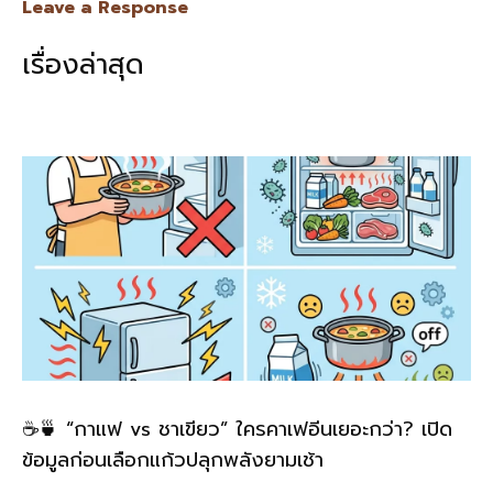
e
e
ai
py
ar
Leave a Response
b
l
Li
e
เรื่องล่าสุด
o
n
o
k
k
☕🍵 “กาแฟ vs ชาเขียว” ใครคาเฟอีนเยอะกว่า? เปิด
ข้อมูลก่อนเลือกแก้วปลุกพลังยามเช้า