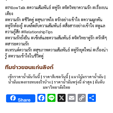
#PillowTalk #ความสัมพันธ์ #คู่รัก #จิตวิทยาความรัก #เรื่องบน
เตียง
#ความรัก #ชีวิตคู่ #สุขภาพใจ #รักอย่างเข้าใจ #ความผูกพัน
#คู่รักต้องรู้ #เคล็ดลับความสัมพันธ์ #สื่อสารอย่างเข้าใจ #ดูแล
ความรู้สึก #RelationshipTips
#ความรักยั่งยืน #เซ็กส์และความสัมพันธ์ #จิตวิทยาคู่รัก #รักดีๆ
#สาระความรัก
#เทรนด์ความรัก #สุขภาพความสัมพันธ์ #คู่รักยุคใหม่ #เรื่องน่า
รู้ #ความเข้าใจในชีวิตคู่
ทีมข่าวขอนแก่นลิงก์
เช็กราคาน้ำมันวันนี้
|
ราคาดีเซลวันนี้
|
แนวโน้มราคาน้ำมัน
|
น้ำมันแพงกระทบอะไรบ้าง
|
ราคาน้ำมันพรุ่งนี้ ล่าสุด
|
อันดับ
มหาวิทยาลัยไทย
F
Li
X
E
C
S
Share
ac
n
m
o
h