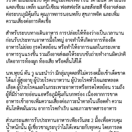
แคลเซียม เหล็ก แมกนีเซียม ฟอสฟอรัส และสังกะสี ซึ่งอาจส่งผล
ต่อระบบภูมิคุ้มกัน คุณภาพการนอนหลับ สุขภาพจิต และเพิ่ม
ความเสี่ยงต่อการติดเชื้อ
สำหรับระบบทางเดินอาหาร การปล่อยให้ท้องว่างเป็นเวลานาน
ก่อนรับประทานอาหารมื้อใหญ่ อาจทำให้เกิดอาการท้องอืด
อาหารไม่ย่อย กรดไหลย้อน หรือทำให้อาการแผลในกระเพาะ
อาหารรุนแรงขึ้น รวมถึงอาจส่งผลให้ระบบขับถ่ายทำงานผิดปกติ
เกิดอาการท้องผูก ท้องเสีย หรือคลื่นไส้ได้
นพ.หุยน์ ตัน วู แนะนำว่า มีกลุ่มบุคคลที่ไม่ควรงดมื้อเช้าเด็ดขาด
ได้แก่ ผู้สูงอายุ ผู้ป่วยโรคเบาหวาน ผู้ป่วยโรคหัวใจและหลอด
เลือด ผู้ป่วยโรคแผลในกระเพาะอาหารหรือกรดไหลย้อน รวมถึง
ผู้ที่มีร่างกายอ่อนแอหรือภูมิคุ้มกันบกพร่อง เนื่องจากการขาด
อาหารเช้าอาจเพิ่มความเสี่ยงต่อภาวะน้ำตาลในเลือดต่ำ ความ
ดันโลหิตผันผวน อาการโรคกำเริบ และภาวะขาดสารอาหาร
ส่วนกระแสการรับประทานอาหารเพียงวันละ 2 มื้อเพื่อควบคุม
น้ำหนักนั้น ผู้เชี่ยวชาญระบุว่าไม่ได้เหมาะกับทุกคน โดยการลด