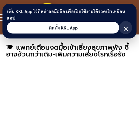
Skip to content
ขอนแก่น
เพิ่ม KKL App ไว้ที่หน้าจอมือถือ เพื่อเปิดใช้งานได้รวดเร็วเหมือน
สมาชิก
แอป
ลิงก์
×
ติดตั้ง KKL App
🍽️ แพทย์เตือนงดมื้อเช้าเสี่ยงสุขภาพพัง ชี้
อาจอ้วนกว่าเดิม-เพิ่มความเสี่ยงโรคเรื้อรัง