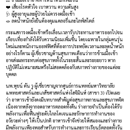
b
l
Li
e
❤️ เสี่ยงโรคหัวใจ เบาหวาน ความดันสูง
o
n
🩺 ผู้สูงอายุและผู้ป่วยไม่ควรงดมื้อเช้า
🥗 ลดน้ำหนักยั่งยืนต้องคุมแคลอรี่และไลฟ์สไตล์
o
k
k
กระแสการงดมื้อเช้าหรือเลื่อนเวลารับประทานอาหารออกไปจน
เกือบเที่ยงกำลังได้รับความนิยมเพิ่มขึ้น โดยเฉพาะในกลุ่มคนรุ่น
ใหม่และพนักงานออฟฟิศที่ต้องการประหยัดเวลาและลดน้ำหนัก
อย่างไรก็ตาม ผู้เชี่ยวชาญด้านสุขภาพเตือนว่าการข้ามมื้อเช้า
อาจส่งผลกระทบต่อสุขภาพทั้งในระยะสั้นและระยะยาว หาก
ปฏิบัติไม่เหมาะสมหรือไม่สอดคล้องกับสภาพร่างกายของแต่ละ
บุคคล
นพ.หุยน์ ตัน วู ผู้เชี่ยวชาญจากศูนย์การแพทย์มหาวิทยาลัย
แพทยศาสตร์และเภสัชศาสตร์แห่งโฮจิมินห์ (สาขา 3) เปิดเผย
ว่า อาหารเช้ายังคงมีบทบาทสำคัญต่อสุขภาพกายและสุขภาพจิต
เนื่องจากหลังจากอดอาหารตลอดทั้งคืน ร่างกายจำเป็นต้องได้รับ
พลังงานเพื่อฟื้นฟูระดับไกลโคเจนและรักษาการทำงานของ
อวัยวะต่างๆ ให้เป็นปกติ อาหารเช้าจึงช่วยให้สมองและร่างกาย
มีพลังงานเพียงพอสำหรับการทำงานและการเรียนรู้ตลอดทั้งวัน