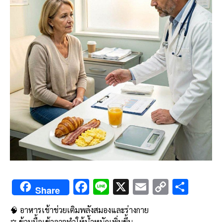
F
Li
X
E
C
S
Share
ac
n
m
o
h
🧠 อาหารเช้าช่วยเติมพลังสมองและร่างกาย
e
e
ai
py
ar
⚖️ ข้ามมื้อเช้าอาจทำให้น้ำหนักเพิ่มขึ้น