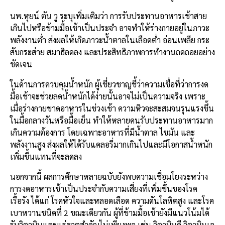
นพ.หุยน์ ตัน วู ระบุเพิ่มเติมว่า การรับประทานอาหารเช้าสาย
เกินไปหรือข้ามมื้อเช้าเป็นประจำ อาจทำให้ร่างกายอยู่ในภาวะ
พลังงานต่ำ ส่งผลให้เกิดภาวะน้ำตาลในเลือดต่ำ อ่อนเพลีย กระ
สับกระส่าย สมาธิลดลง และประสิทธิภาพการทำงานถดถอยอย่าง
ชัดเจน
ในด้านการควบคุมน้ำหนัก ผู้เชี่ยวชาญชี้ว่าความเชื่อที่ว่าการงด
มื้อเช้าจะช่วยลดน้ำหนักได้ง่ายนั้นอาจไม่เป็นความจริง เพราะ
เมื่อร่างกายขาดอาหารในช่วงเช้า ความหิวจะสะสมจนรุนแรงขึ้น
ในมื้อกลางวันหรือมื้อเย็น ทำให้หลายคนรับประทานอาหารมาก
เกินความต้องการ โดยเฉพาะอาหารที่มีน้ำตาล ไขมัน และ
พลังงานสูง ส่งผลให้ได้รับแคลอรี่มากเกินไปและมีโอกาสน้ำหนัก
เพิ่มขึ้นแทนที่จะลดลง
นอกจากนี้ ผลการศึกษาหลายฉบับยังพบความเชื่อมโยงระหว่าง
การงดอาหารเช้าเป็นประจำกับความเสี่ยงที่เพิ่มขึ้นของโรค
เรื้อรัง ได้แก่ โรคหัวใจและหลอดเลือด ความดันโลหิตสูง และโรค
เบาหวานชนิดที่ 2 ขณะเดียวกัน ผู้ที่ข้ามมื้อเช้ายังมีแนวโน้มได้
รับวิตามินและแร่ธาตุสำคัญไม่เพียงพอ เช่น วิตามินดี วิตามินเอ