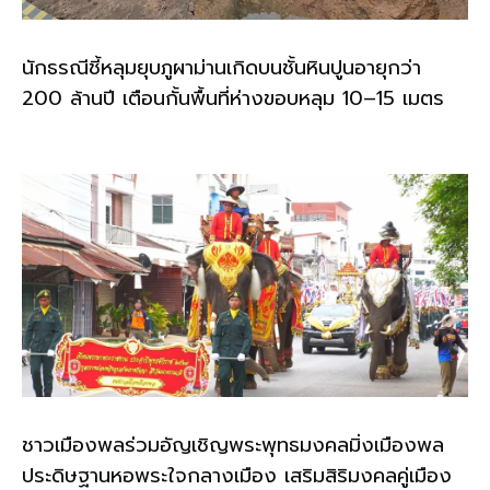
นักธรณีชี้หลุมยุบภูผาม่านเกิดบนชั้นหินปูนอายุกว่า
200 ล้านปี เตือนกั้นพื้นที่ห่างขอบหลุม 10–15 เมตร
ชาวเมืองพลร่วมอัญเชิญพระพุทธมงคลมิ่งเมืองพล
ประดิษฐานหอพระใจกลางเมือง เสริมสิริมงคลคู่เมือง