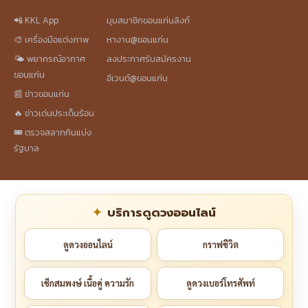
📲 KKL App
มุมสมาชิกขอนแก่นลิงก์
🎨 เครื่องมือแต่งภาพ
หางาน@ขอนแก่น
🌤️ พยากรณ์อากาศ
ลงประกาศรับสมัครงาน
ขอนแก่น
อีเวนต์@ขอนแก่น
📰 ข่าวขอนแก่น
🔥 ข่าวเด่นประเด็นร้อน
🎟️ ตรวจสลากกินแบ่ง
รัฐบาล
บริการดูดวงออนไลน์
ดูดวงออนไลน์
กราฟชีวิต
เช็กสมพงษ์ เนื้อคู่ ความรัก
ดูดวงเบอร์โทรศัพท์