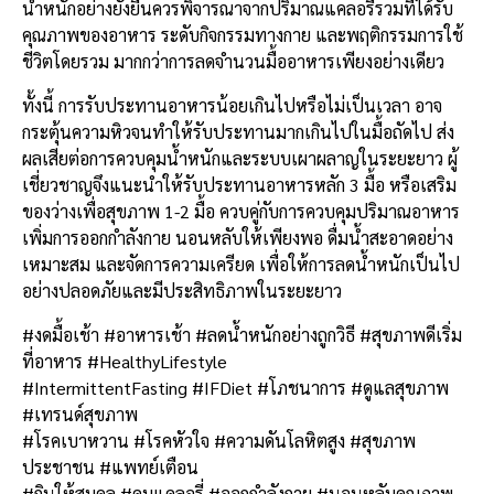
น้ำหนักอย่างยั่งยืนควรพิจารณาจากปริมาณแคลอรี่รวมที่ได้รับ
คุณภาพของอาหาร ระดับกิจกรรมทางกาย และพฤติกรรมการใช้
ชีวิตโดยรวม มากกว่าการลดจำนวนมื้ออาหารเพียงอย่างเดียว
ทั้งนี้ การรับประทานอาหารน้อยเกินไปหรือไม่เป็นเวลา อาจ
กระตุ้นความหิวจนทำให้รับประทานมากเกินไปในมื้อถัดไป ส่ง
ผลเสียต่อการควบคุมน้ำหนักและระบบเผาผลาญในระยะยาว ผู้
เชี่ยวชาญจึงแนะนำให้รับประทานอาหารหลัก 3 มื้อ หรือเสริม
ของว่างเพื่อสุขภาพ 1-2 มื้อ ควบคู่กับการควบคุมปริมาณอาหาร
เพิ่มการออกกำลังกาย นอนหลับให้เพียงพอ ดื่มน้ำสะอาดอย่าง
เหมาะสม และจัดการความเครียด เพื่อให้การลดน้ำหนักเป็นไป
อย่างปลอดภัยและมีประสิทธิภาพในระยะยาว
#งดมื้อเช้า #อาหารเช้า #ลดน้ำหนักอย่างถูกวิธี #สุขภาพดีเริ่ม
ที่อาหาร #HealthyLifestyle
#IntermittentFasting #IFDiet #โภชนาการ #ดูแลสุขภาพ
#เทรนด์สุขภาพ
#โรคเบาหวาน #โรคหัวใจ #ความดันโลหิตสูง #สุขภาพ
ประชาชน #แพทย์เตือน
#กินให้สมดุล #คุมแคลอรี่ #ออกกำลังกาย #นอนหลับคุณภาพ