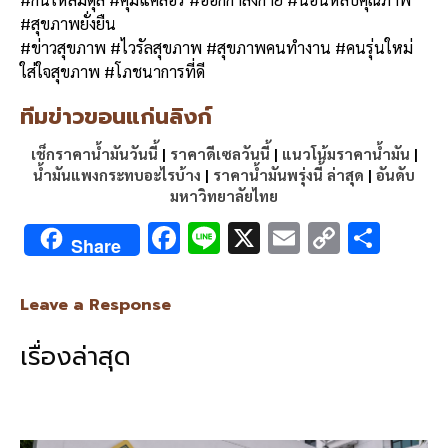
#สุขภาพยั่งยืน
#ข่าวสุขภาพ #ไวรัลสุขภาพ #สุขภาพคนทำงาน #คนรุ่นใหม่
ใส่ใจสุขภาพ #โภชนาการที่ดี
ทีมข่าวขอนแก่นลิงก์
เช็กราคาน้ำมันวันนี้
|
ราคาดีเซลวันนี้
|
แนวโน้มราคาน้ำมัน
|
น้ำมันแพงกระทบอะไรบ้าง
|
ราคาน้ำมันพรุ่งนี้ ล่าสุด
|
อันดับ
มหาวิทยาลัยไทย
F
Li
X
E
C
S
Share
ac
n
m
o
h
e
e
ai
py
ar
Leave a Response
b
l
Li
e
เรื่องล่าสุด
o
n
o
k
k