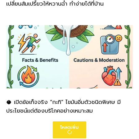
เปลี่ยนส้มเปรี้ยวให้หวานฉ่ำ ทำง่ายได้ที่บ้าน
🥥 เปิดข้อเท็จจริง “กะทิ” ไขมันอิ่มตัวชนิดพิเศษ มี
ประโยชน์แต่ต้องบริโภคอย่างเหมาะสม
โหลดเพิ่ม