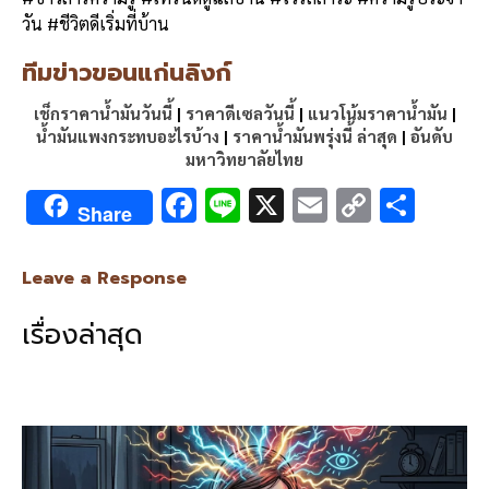
วัน #ชีวิตดีเริ่มที่บ้าน
ทีมข่าวขอนแก่นลิงก์
เช็กราคาน้ำมันวันนี้
|
ราคาดีเซลวันนี้
|
แนวโน้มราคาน้ำมัน
|
น้ำมันแพงกระทบอะไรบ้าง
|
ราคาน้ำมันพรุ่งนี้ ล่าสุด
|
อันดับ
มหาวิทยาลัยไทย
F
Li
X
E
C
S
Share
ac
n
m
o
h
e
e
ai
py
ar
Leave a Response
b
l
Li
e
เรื่องล่าสุด
o
n
o
k
k