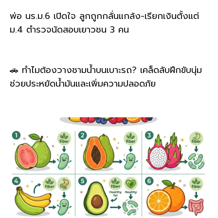
พ่อ นร.ม.6 เปิดใจ ลูกถูกกลั่นแกล้ง-เรียกเงินตั้งแต่
ม.4 ตำรวจนัดสอบเยาวชน 3 คน
🚗 ทำไมต้องวางชามน้ำบนเบาะรถ? เคล็ดลับฝึกขับนุ่ม
ช่วยประหยัดน้ำมันและเพิ่มความปลอดภัย