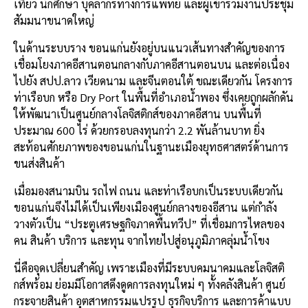
เที่ยว นักศึกษา บุคลากรทางการแพทย์ และผู้เข้าร่วมงานประชุม
สัมมนาขนาดใหญ่
ในด้านระบบราง ขอนแก่นยังอยู่บนแนวเส้นทางสำคัญของการ
เชื่อมโยงภาคอีสานตอนกลางกับภาคอีสานตอนบน และต่อเนื่อง
ไปยัง สปป.ลาว เวียดนาม และจีนตอนใต้ ขณะเดียวกัน โครงการ
ท่าเรือบก หรือ Dry Port ในพื้นที่อำเภอน้ำพอง ซึ่งเคยถูกผลักดัน
ให้พัฒนาเป็นศูนย์กลางโลจิสติกส์ของภาคอีสาน บนพื้นที่
ประมาณ 600 ไร่ ด้วยกรอบลงทุนกว่า 2.2 พันล้านบาท ยิ่ง
สะท้อนศักยภาพของขอนแก่นในฐานะเมืองยุทธศาสตร์ด้านการ
ขนส่งสินค้า
เมื่อมองสนามบิน รถไฟ ถนน และท่าเรือบกเป็นระบบเดียวกัน
ขอนแก่นจึงไม่ได้เป็นเพียงเมืองศูนย์กลางของอีสาน แต่กำลัง
วางตัวเป็น “ประตูเศรษฐกิจภาคพื้นทวีป” ที่เชื่อมการไหลของ
คน สินค้า บริการ และทุน จากไทยไปสู่อนุภูมิภาคลุ่มน้ำโขง
นี่คือจุดเปลี่ยนสำคัญ เพราะเมืองที่มีระบบคมนาคมและโลจิสติ
กส์พร้อม ย่อมมีโอกาสดึงดูดการลงทุนใหม่ ๆ ทั้งคลังสินค้า ศูนย์
กระจายสินค้า อุตสาหกรรมแปรรูป ธุรกิจบริการ และการค้าแบบ