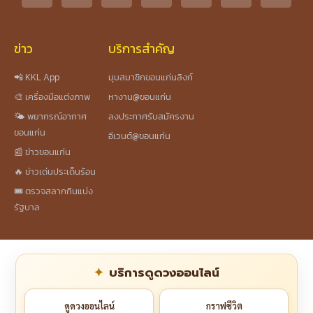
ข่าว
บริการสำคัญ
📲 KKL App
มุมสมาชิกขอนแก่นลิงก์
🎨 เครื่องมือแต่งภาพ
หางาน@ขอนแก่น
🌤️ พยากรณ์อากาศ
ลงประกาศรับสมัครงาน
ขอนแก่น
อีเวนต์@ขอนแก่น
📰 ข่าวขอนแก่น
🔥 ข่าวเด่นประเด็นร้อน
🎟️ ตรวจสลากกินแบ่ง
รัฐบาล
บริการดูดวงออนไลน์
ดูดวงออนไลน์
กราฟชีวิต