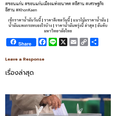
#ขอนแก่น #ขอนแก่นเมืองแห่งอนาคต #อีสาน #เศรษฐกิจ
อีสาน #KhonKaen
เช็กราคาน้ำมันวันนี้
|
ราคาดีเซลวันนี้
|
แนวโน้มราคาน้ำมัน
|
น้ำมันแพงกระทบอะไรบ้าง
|
ราคาน้ำมันพรุ่งนี้ ล่าสุด
|
อันดับ
มหาวิทยาลัยไทย
F
Li
X
E
C
S
Share
ac
n
m
o
h
e
e
ai
py
ar
Leave a Response
b
l
Li
e
เรื่องล่าสุด
o
n
o
k
k