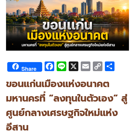
F
Li
X
E
C
S
Share
ac
n
m
o
h
ขอนแก่นเมืองแห่งอนาคต
e
e
ai
py
ar
b
l
Li
e
มหานครที่ “ลงทุนในตัวเอง” สู่
o
n
ศูนย์กลางเศรษฐกิจใหม่แห่ง
o
k
k
อีสาน