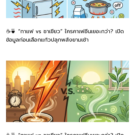
☕🍵 “กาแฟ vs ชาเขียว” ใครคาเฟอีนเยอะกว่า? เปิด
ข้อมูลก่อนเลือกแก้วปลุกพลังยามเช้า