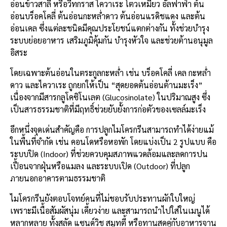
อ่อนข้าวสาลี หรือวีทกราส ไควาเระ โตวเหมี่ยว อัลฟาฟ่า ต้น
อ่อนบร็อคโคลี่ ต้นอ่อนกะหล่ำดาว ต้นอ่อนแรดิชแดง และต้น
อ่อนเคล ซึ่งแต่ละชนิดมีคุณประโยชน์แตกต่างกัน ทั้งช่วยบำรุง
ระบบย่อยอาหาร เสริมภูมิคุ้มกัน บำรุงหัวใจ และช่วยต้านอนุมูล
อิสระ
โดยเฉพาะต้นอ่อนในตระกูลกะหล่ำ เช่น บร็อคโคลี่ เคล กะหล่ำ
ดาว และไควาเระ ถูกยกให้เป็น “สุดยอดต้นอ่อนต้านมะเร็ง”
เนื่องจากมีสารกลูโคซิโนเลต (Glucosinolate) ในปริมาณสูง ซึ่ง
เป็นสารธรรมชาติที่มีฤทธิ์ช่วยยับยั้งการก่อตัวของเซลล์มะเร็ง
อีกหนึ่งจุดเด่นสำคัญคือ การปลูกไมโครกรีนสามารถทำได้ง่ายแม้
ในพื้นที่จำกัด เช่น คอนโดหรือหอพัก โดยแบ่งเป็น 2 รูปแบบ คือ
ระบบปิด (Indoor) ที่ช่วยควบคุมสภาพแวดล้อมและลดการปน
เปื้อนจากฝุ่นหรือแมลง และระบบเปิด (Outdoor) ที่ปลูก
ภายนอกอาคารตามธรรมชาติ
ไมโครกรีนยังตอบโจทย์คนที่ไม่ชอบรับประทานผักใบใหญ่
เพราะมีเนื้อสัมผัสนุ่ม เคี้ยวง่าย และสามารถนำไปใส่ในเมนูได้
หลากหลาย ทั้งสลัด แซนด์วิช สมูทตี้ หรือทานสดคู่กับอาหารจาน