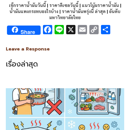
เช็กราคาน้ำมันวันนี้
|
ราคาดีเซลวันนี้
|
แนวโน้มราคาน้ำมัน
|
น้ำมันแพงกระทบอะไรบ้าง
|
ราคาน้ำมันพรุ่งนี้ ล่าสุด
|
อันดับ
มหาวิทยาลัยไทย
F
Li
X
E
C
S
Share
ac
n
m
o
h
e
e
ai
py
ar
Leave a Response
b
l
Li
e
เรื่องล่าสุด
o
n
o
k
k