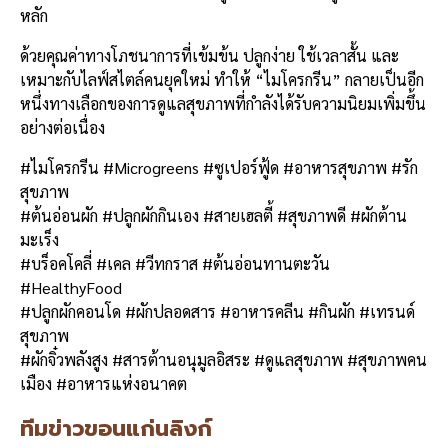
หลัก
ด้วยคุณค่าทางโภชนาการที่เข้มข้น ปลูกง่าย ใช้เวลาสั้น และ
เหมาะกับไลฟ์สไตล์คนยุคใหม่ ทำให้ “ไมโครกรีน” กลายเป็นอีก
หนึ่งทางเลือกของการดูแลสุขภาพที่กำลังได้รับความนิยมเพิ่มขึ้น
อย่างต่อเนื่อง
#ไมโครกรีน #Microgreens #ซูเปอร์ฟู้ด #อาหารสุขภาพ #รัก
สุขภาพ
#ต้นอ่อนผัก #ปลูกผักกินเอง #สายเฮลตี้ #สุขภาพดี #ผักต้าน
มะเร็ง
#บร็อคโคลี่ #เคล #วีทกราส #ต้นอ่อนทานตะวัน
#HealthyFood
#ปลูกผักคอนโด #ผักปลอดสาร #อาหารคลีน #กินผัก #เทรนด์
สุขภาพ
#ผักจิ๋วพลังสูง #สารต้านอนุมูลอิสระ #ดูแลสุขภาพ #สุขภาพคน
เมือง #อาหารแห่งอนาคต
ทีมข่าวขอนแก่นลิงก์