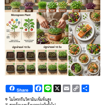
F
Li
X
E
C
S
Share
ac
n
m
o
h
🥦 ไมโครกรีนวิตามินเข้มข้นสูง
e
e
ai
py
ar
🧬 สารต้านมะเร็งมากกว่าผักทั่วไป