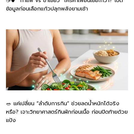
☕🍵 “กาแฟ vs ชาเขียว” ใครคาเฟอีนเยอะกว่า? เปิด
ข้อมูลก่อนเลือกแก้วปลุกพลังยามเช้า
🥗 แค่เปลี่ยน “ลำดับการกิน” ช่วยลดน้ำหนักได้จริง
หรือ? เจาะวิทยาศาสตร์กินผักก่อนเนื้อ ก่อนปิดท้ายด้วย
แป้ง