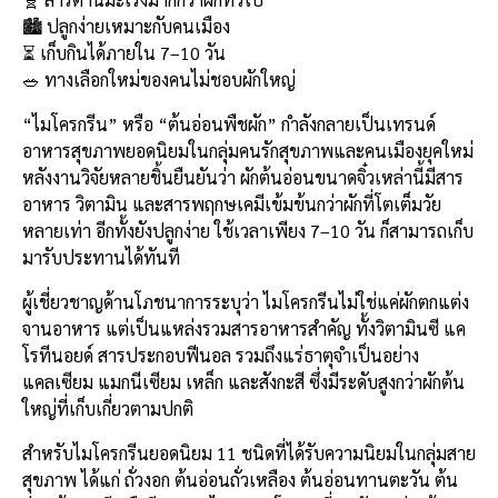
b
l
Li
e
🏙️ ปลูกง่ายเหมาะกับคนเมือง
o
n
⏳ เก็บกินได้ภายใน 7–10 วัน
🥗 ทางเลือกใหม่ของคนไม่ชอบผักใหญ่
o
k
k
“ไมโครกรีน” หรือ “ต้นอ่อนพืชผัก” กำลังกลายเป็นเทรนด์
อาหารสุขภาพยอดนิยมในกลุ่มคนรักสุขภาพและคนเมืองยุคใหม่
หลังงานวิจัยหลายชิ้นยืนยันว่า ผักต้นอ่อนขนาดจิ๋วเหล่านี้มีสาร
อาหาร วิตามิน และสารพฤกษเคมีเข้มข้นกว่าผักที่โตเต็มวัย
หลายเท่า อีกทั้งยังปลูกง่าย ใช้เวลาเพียง 7–10 วัน ก็สามารถเก็บ
มารับประทานได้ทันที
ผู้เชี่ยวชาญด้านโภชนาการระบุว่า ไมโครกรีนไม่ใช่แค่ผักตกแต่ง
จานอาหาร แต่เป็นแหล่งรวมสารอาหารสำคัญ ทั้งวิตามินซี แค
โรทีนอยด์ สารประกอบฟีนอล รวมถึงแร่ธาตุจำเป็นอย่าง
แคลเซียม แมกนีเซียม เหล็ก และสังกะสี ซึ่งมีระดับสูงกว่าผักต้น
ใหญ่ที่เก็บเกี่ยวตามปกติ
สำหรับไมโครกรีนยอดนิยม 11 ชนิดที่ได้รับความนิยมในกลุ่มสาย
สุขภาพ ได้แก่ ถั่วงอก ต้นอ่อนถั่วเหลือง ต้นอ่อนทานตะวัน ต้น