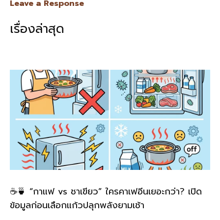
e
e
ai
py
ar
Leave a Response
b
l
Li
e
เรื่องล่าสุด
o
n
o
k
k
☕🍵 “กาแฟ vs ชาเขียว” ใครคาเฟอีนเยอะกว่า? เปิด
ข้อมูลก่อนเลือกแก้วปลุกพลังยามเช้า