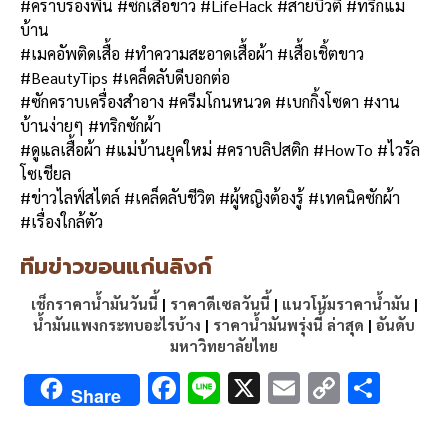
#คราบรองพื้น #ซักเสื้อขาว #LifeHack #สายบิวตี้ #ทริกแม่
บ้าน
#เมคอัพติดเสื้อ #ทำความสะอาดเสื้อผ้า #เสื้อเชิ้ตขาว
#BeautyTips #เคล็ดลับดีบอกต่อ
#ซักคราบเครื่องสำอาง #ครีมโกนหนวด #เบกกิ้งโซดา #งาน
บ้านง่ายๆ #ทริกซักผ้า
#ดูแลเสื้อผ้า #แม่บ้านยุคใหม่ #คราบลิปสติก #HowTo #ไวรัล
โซเชียล
#ข่าวไลฟ์สไตล์ #เคล็ดลับชีวิต #ผู้หญิงต้องรู้ #เทคนิคซักผ้า
#เรื่องใกล้ตัว
ทีมข่าวขอนแก่นลิงก์
เช็กราคาน้ำมันวันนี้
|
ราคาดีเซลวันนี้
|
แนวโน้มราคาน้ำมัน
|
น้ำมันแพงกระทบอะไรบ้าง
|
ราคาน้ำมันพรุ่งนี้ ล่าสุด
|
อันดับ
มหาวิทยาลัยไทย
F
Li
X
E
C
S
Share
ac
n
m
o
h