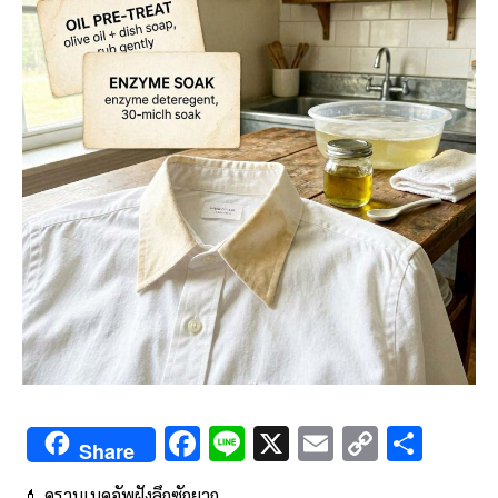
F
Li
X
E
C
S
Share
ac
n
m
o
h
💄 คราบเมคอัพฝังลึกซักยาก