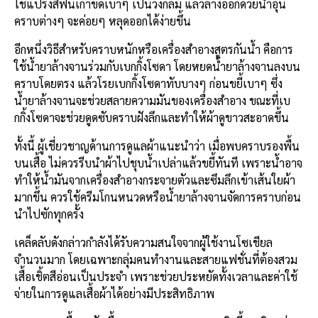
ใช้แปรงสีฟันเก่าขัดเบาๆ เป็นวงกลม แล้วล้างออกด้วยน้ำอุ่น
คราบต่างๆ จะค่อยๆ หลุดออกได้ง่ายขึ้น
อีกหนึ่งวิธีสำหรับคราบหนักหรือเครื่องสำอางสูตรกันน้ำ คือการ
ใช้น้ำยาล้างจานร่วมกับเบกกิ้งโซดา โดยหยดน้ำยาล้างจานลงบน
คราบโดยตรง แล้วโรยเบกกิ้งโซดาทับบางๆ ก่อนขยี้เบาๆ ซึ่ง
น้ำยาล้างจานจะช่วยสลายความมันของเครื่องสำอาง ขณะที่เบ
กกิ้งโซดาจะช่วยดูดซับคราบฝังลึกและทำให้ผ้าดูขาวสะอาดขึ้น
ทั้งนี้ ผู้เชี่ยวชาญด้านการดูแลผ้าแนะนำว่า เมื่อพบคราบรองพื้น
บนเสื้อ ไม่ควรรีบนำผ้าไปชุบน้ำเปล่าแล้วขยี้ทันที เพราะน้ำอาจ
ทำให้น้ำมันจากเครื่องสำอางกระจายตัวและซึมลึกเข้าเส้นใยผ้า
มากขึ้น ควรใช้ครีมโกนหนวดหรือน้ำยาล้างจานจัดการคราบก่อน
นำไปซักทุกครั้ง
เคล็ดลับดังกล่าวกำลังได้รับความสนใจจากผู้ใช้งานโซเชียล
จำนวนมาก โดยเฉพาะกลุ่มคนทำงานและสายแฟชั่นที่ต้องสวม
เสื้อเชิ้ตสีอ่อนเป็นประจำ เพราะช่วยประหยัดทั้งเวลาและค่าใช้
จ่ายในการดูแลเสื้อผ้าได้อย่างมีประสิทธิภาพ