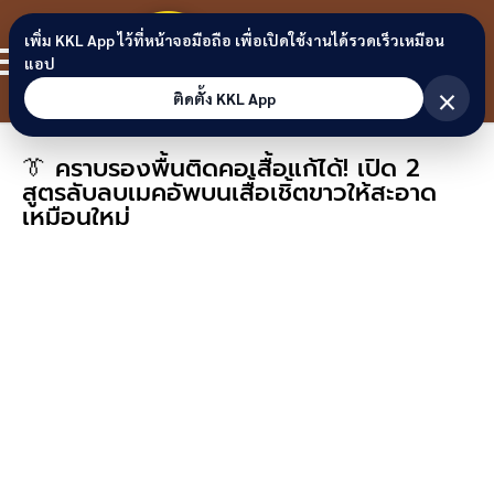
Skip to content
ขอนแก่น
เพิ่ม KKL App ไว้ที่หน้าจอมือถือ เพื่อเปิดใช้งานได้รวดเร็วเหมือน
สมาชิก
แอป
ลิงก์
×
ติดตั้ง KKL App
👔 คราบรองพื้นติดคอเสื้อแก้ได้! เปิด 2
สูตรลับลบเมคอัพบนเสื้อเชิ้ตขาวให้สะอาด
เหมือนใหม่