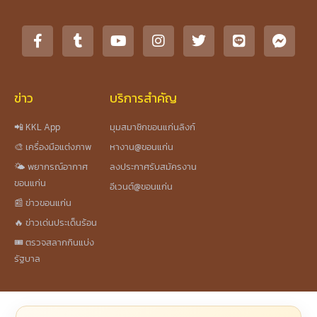
ข่าว
บริการสำคัญ
📲 KKL App
มุมสมาชิกขอนแก่นลิงก์
🎨 เครื่องมือแต่งภาพ
หางาน@ขอนแก่น
🌤️ พยากรณ์อากาศ
ลงประกาศรับสมัครงาน
ขอนแก่น
อีเวนต์@ขอนแก่น
📰 ข่าวขอนแก่น
🔥 ข่าวเด่นประเด็นร้อน
🎟️ ตรวจสลากกินแบ่ง
รัฐบาล