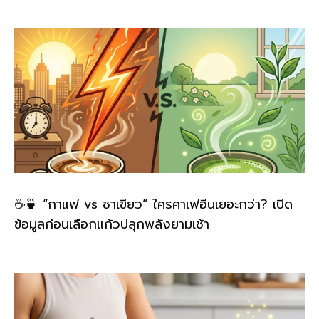
☕🍵 “กาแฟ vs ชาเขียว” ใครคาเฟอีนเยอะกว่า? เปิด
ข้อมูลก่อนเลือกแก้วปลุกพลังยามเช้า