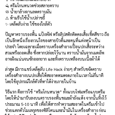
e
e
ai
py
ar
🪒 ครีมโกนหนวดช่วยสลายคราบ
b
l
Li
e
🧼 น้ำยาล้างจานลดคราบมัน
o
n
⚠️ ห้ามรีบใช้น้ำเปล่าขยี้
✨ เคล็ดลับง่าย ใช้ของใกล้ตัว
o
k
k
ปัญหาคราบรองพื้น แป้งพัฟ หรือลิปสติกติดคอเสื้อเชิ้ตสีขาว ถือ
เป็นอีกหนึ่งเรื่องกวนใจของสายบิวตี้และคนที่แต่งหน้าเป็น
ประจำ โดยเฉพาะเมื่อคราบเครื่องสำอางเปื้อนปกเสื้อระหว่าง
สวมหรือถอดเสื้อ ซึ่งหากปล่อยไว้นาน คราบน้ำมันจากเมคอัพ
อาจฝังแน่นจนซักออกยาก และทิ้งคราบเหลืองบนเนื้อผ้าได้
ล่าสุด มีการแชร์เคล็ดลับ Life Hack ง่ายๆ สำหรับขจัดคราบ
เครื่องสำอางบนปกเสื้อให้สะอาดหมดจดภายในเวลาไม่กี่นาที
โดยใช้อุปกรณ์ใกล้ตัวที่หาได้ง่ายภายในบ้าน
วิธีแรก คือการใช้ “ครีมโกนหนวด” ทั้งแบบโฟมหรือแบบครีม
โดยให้นำมาบีบลงบนคราบรองพื้นขณะผ้ายังแห้ง จากนั้นทิ้งไว้
ประมาณ 5-10 นาที เพื่อให้สารทำความสะอาดในครีมเข้าไป
ช่วยแตกตัวโมเลกุลของซิลิโคนและน้ำมันในเครื่องสำอาง ก่อน