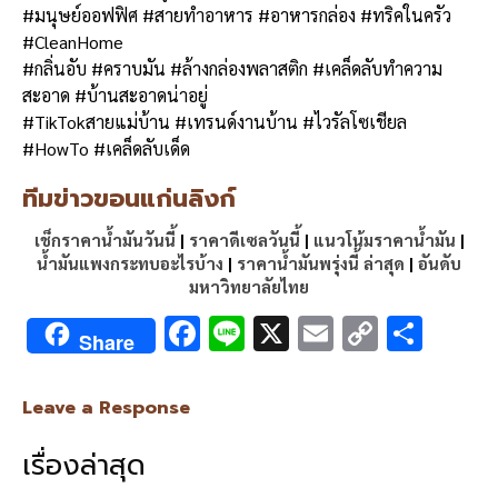
#มนุษย์ออฟฟิศ #สายทำอาหาร #อาหารกล่อง #ทริคในครัว
#CleanHome
#กลิ่นอับ #คราบมัน #ล้างกล่องพลาสติก #เคล็ดลับทำความ
สะอาด #บ้านสะอาดน่าอยู่
#TikTokสายแม่บ้าน #เทรนด์งานบ้าน #ไวรัลโซเชียล
#HowTo #เคล็ดลับเด็ด
ทีมข่าวขอนแก่นลิงก์
เช็กราคาน้ำมันวันนี้
|
ราคาดีเซลวันนี้
|
แนวโน้มราคาน้ำมัน
|
น้ำมันแพงกระทบอะไรบ้าง
|
ราคาน้ำมันพรุ่งนี้ ล่าสุด
|
อันดับ
มหาวิทยาลัยไทย
F
Li
X
E
C
S
Share
ac
n
m
o
h
e
e
ai
py
ar
Leave a Response
b
l
Li
e
เรื่องล่าสุด
o
n