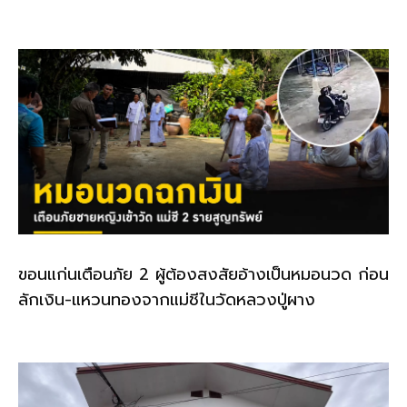
o
k
k
ขอนแก่นเตือนภัย 2 ผู้ต้องสงสัยอ้างเป็นหมอนวด ก่อน
ลักเงิน-แหวนทองจากแม่ชีในวัดหลวงปู่ผาง