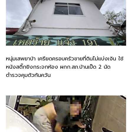
หนุ่มเสพยาบ้า เครียดครอบครัวขายที่ดินไม่แบ่งเงิน ใช้
หนังสติ๊กยิงกระจกห้อง ผกก.สภ.บ้านเป็ด 2 นัด
ตำรวจคุมตัวทันควัน