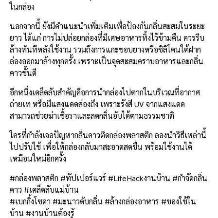
ในกล่อง
นอกจากนี้ ยังมีคำแนะนำเพิ่มเติมเพื่อป้องกันกลิ่นสะสมในระยะ
ยาว ได้แก่ การไม่ปล่อยกล่องที่มีเศษอาหารทิ้งไว้ข้ามคืน ควรรีบ
ล้างทันทีหลังใช้งาน รวมถึงการแกะขอบยางหรือซิลิโคนใต้ฝาก
ล่องออกมาล้างทุกครั้ง เพราะเป็นจุดสะสมคราบอาหารและกลิ่น
คาวชั้นดี
อีกหนึ่งเคล็ดลับสำคัญคือการนำกล่องไปตากในบริเวณที่อากาศ
ถ่ายเท หรือมีแสงแดดส่องถึง เพราะรังสี UV จากแสงแดด
สามารถช่วยฆ่าเชื้อราและลดกลิ่นอับได้ตามธรรมชาติ
ใครที่กำลังเจอปัญหากลิ่นคาวติดกล่องพลาสติก ลองนำวิธีเหล่านี้
ไปปรับใช้ เพื่อให้กล่องกลับมาสะอาดสดชื่น พร้อมใช้งานได้
เหมือนใหม่อีกครั้ง
#กล่องพลาสติก #ทัปเปอร์แวร์ #LifeHackงานบ้าน #กำจัดกลิ่น
คาว #เคล็ดลับแม่บ้าน
#เบกกิ้งโซดา #มะนาวดับกลิ่น #ล้างกล่องอาหาร #ของใช้ใน
บ้าน #งานบ้านต้องรู้