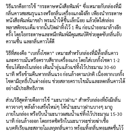
วิธีแรกคือการใช้ “กระดาษหนังสือพิมพ์” ซึ่งเหมาะกับกล่องที่มี
กลิ่นคาวสะสมรุนแรงหรือกลิ่นเครื่องแกงฝังลึก เพียงนำกระดาษ
หนังสือพิมพ์มาขยำ พรมน้ำให้ชื้นเล็กน้อย แล้วยัดใส่กล่อง
พลาสติกจนเต็ม จากนั้นปิดฝาทิ้งไว้ 1 คืน ก่อนนำออกมาล้างอีก
ครั้ง โดยใยกระดาษและหมึกพิมพ์มีคุณสมบัติช่วยดูดซับกลิ่นอับ
ความชื้น และกลิ่นคาวได้ดี
วิธีที่สองคือ “เบกกิ้งโซดา” เหมาะสำหรับกล่องที่มีทั้งกลิ่นคาว
และคราบมันหรือคราบสีจากเครื่องแกง โดยใส่เบกกิ้งโซดา 1-2
ช้อนโต๊ะลงในกล่อง เติมน้ำอุ่นแล้วแช่ทิ้งไว้ประมาณ 30-60
นาที หรือข้ามคืนหากกลิ่นแรง ก่อนล้างตามปกติ เนื่องจากเบกกิ้ง
โซดามีฤทธิ์เป็นด่างอ่อน ช่วยสลายคราบไขมันและลดกลิ่นคาวได้
อย่างมีประสิทธิภาพ
ส่วนวิธีสุดท้ายคือการใช้ “มะนาวฝาน” สำหรับกล่องที่ยังมีกลิ่น
คาวจางๆ หลังล้างเสร็จใหม่ๆ ให้นำมะนาวฝานบางๆ มาถู
ภายในกล่อง หรือบีบน้ำมะนาวผสมน้ำแช่ทิ้งไว้ประมาณ 15-30
นาที ก่อนล้างออก โดยกรดซิตริกในมะนาวจะช่วยฆ่าเชื้อ
แบคทีเรียและสลายโมเลกุลกลิ่นคาว พร้อมทิ้งกลิ่นหอมสดชื่นไว้