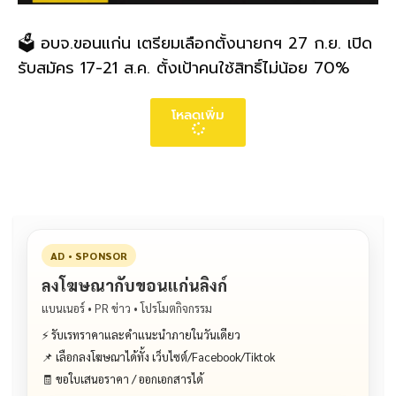
🗳️ อบจ.ขอนแก่น เตรียมเลือกตั้งนายกฯ 27 ก.ย. เปิด
รับสมัคร 17-21 ส.ค. ตั้งเป้าคนใช้สิทธิ์ไม่น้อย 70%
โหลดเพิ่ม
AD • SPONSOR
ลงโฆษณากับขอนแก่นลิงก์
แบนเนอร์ • PR ข่าว • โปรโมตกิจกรรม
⚡ รับเรทราคาและคำแนะนำภายในวันเดียว
📌 เลือกลงโฆษณาได้ทั้ง เว็บไซต์/Facebook/Tiktok
🧾 ขอใบเสนอราคา / ออกเอกสารได้