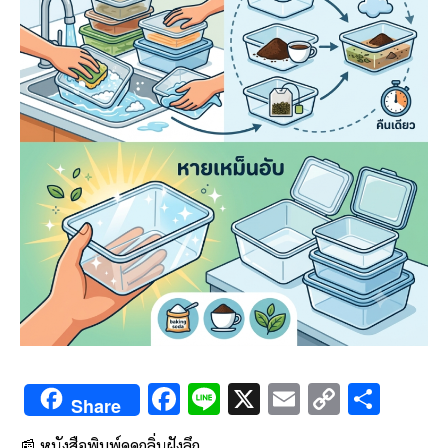
F
Li
X
E
C
S
Share
ac
n
m
o
h
📰 หนังสือพิมพ์ดูดกลิ่นฝังลึก