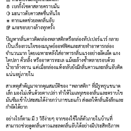
e
e
ai
py
ar
🧂 เบกกิ้งโซดาสลายคราบมัน
b
l
Li
e
🍋 มะนาวดับคาวสดชื่นทันใจ
o
n
☀️ ตากแดดช่วยลดกลิ่นอับ
🥡 แกะขอบยางล้างทุกครั้ง
o
k
k
ปัญหากลิ่นคาวติดกล่องพลาสติกหรือกล่องทัปเปอร์แวร์ กลาย
เป็นเรื่องกวนใจของมนุษย์ออฟฟิศและสายทำอาหารกล่อง
จำนวนมาก โดยเฉพาะหลังใส่อาหารกลิ่นแรงอย่างผัดเผ็ด แกง
ไตปลา คั่วกลิ้ง หรืออาหารทะเล แม้จะล้างซ้ำหลายรอบด้วย
น้ำยาล้างจาน แต่เมื่อกล่องแห้งกลับยังมีกลิ่นคาวและกลิ่นอับติด
แน่นอยู่ภายใน
สาเหตุสำคัญมาจากคุณสมบัติของ “พลาสติก” ที่มีรูพรุนขนาด
เล็ก มองไม่เห็นด้วยตาเปล่า ทำให้โมเลกุลของกลิ่นและคราบไข
มันซึมเข้าไปสะสมได้ง่ายกว่าภาชนะแก้ว ส่งผลให้กลิ่นฝังลึกและ
กำจัดได้ยาก
อย่างไรก็ตาม มี 3 วิธีง่ายๆ จากของใช้ใกล้ตัวภายในบ้านที่
สามารถช่วยดูดกลิ่นคาวและลดกลิ่นอับได้อย่างมีประสิทธิภาพ