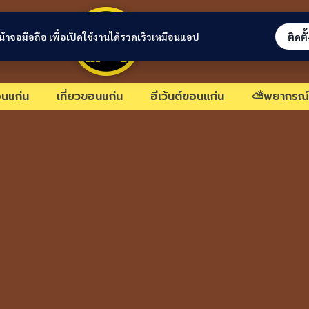
ขอนแก่นลิงก์
่หน้าจอมือถือ เพื่อเปิดใช้งานได้รวดเร็วเหมือนแอป
ติดตั
นแก่น
เที่ยวขอนแก่น
อีเว้นต์ขอนแก่น
⛅พยากรณ์