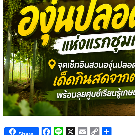
Facebook
Line
X
Email
Copy
Shar
Share