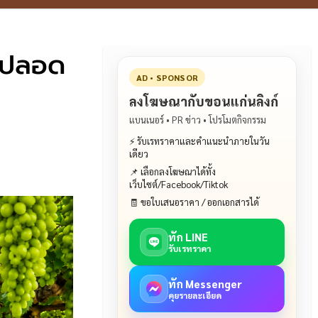
่นปลอด
AD • SPONSOR
ลงโฆษณากับขอนแก่นลิงก์
แบนเนอร์ • PR ข่าว • โปรโมตกิจกรรม
⚡ รับเรทราคาและคำแนะนำภายในวัน
เดียว
📌 เลือกลงโฆษณาได้ทั้ง
เว็บไซต์/Facebook/Tiktok
🧾 ขอใบเสนอราคา / ออกเอกสารได้
ทัก LINE
รับเรทราคา
ทัก Messenger
คุยรายละเอียด