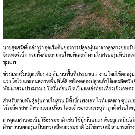
นายสุขสวัสดิ์ กล่าวว่า จุดเริ่มต้นของการปลูกองุ่นมาจากลูกสาวชอบรั
อินเทอร์เน็ต รวมทั้งสอบถามคนไทยที่เคยทำงานในสวนองุ่นที่ประเท
ชุมแพ
ช่วงแรกเริ่มปลูกเพียง 40 ต้น บนพื้นที่ประมาณ 2 งาน โดยใช้ตอองุ
แรง โตไว และทนสภาพพื้นที่ได้ดี หลังทดลองปลูกแล้วได้ผลผลิตจริง จึง
พัฒนาสวนประมาณ 1 ปีครึ่ง ก่อนเปิดเป็นแหล่งท่องเที่ยวเชิงเกษตร
สำหรับสายพันธุ์องุ่นภายในสวน มีทั้งบิ๊กเพอเลท ไวท์มะละกา ซุปเปอร์
ไร้เมล็ด รสชาติหวานอมเปรี้ยว โดยเจ้าของสวนระบุว่า ลูกค้าส่วนให
การดูแลสวนจะเน้นวิธีธรรมชาติ เช่น ใช้มุ้งกันแมลง ห้อยลูกเหม็นไ
ฝ้าขาวบนผลองุ่นเป็นสารเคลือบธรรมชาติ ไม่ใช่สารเคมี สามารถล