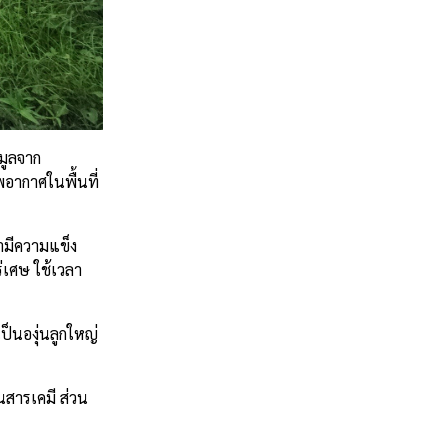
อมูลจาก
อากาศในพื้นที่
่ามีความแข็ง
ร่เศษ ใช้เวลา
ป็นองุ่นลูกใหญ่
นสารเคมี ส่วน