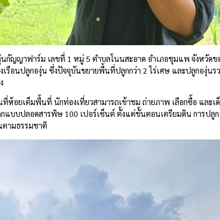
วนองุ่นกัญญาฟาร์ม เลขที่ 1 หมู่ 5 ตำบลโนนสะอาด อำเภอชุมแพ จังหวัด
ือนปลูกองุ่น ซึ่งปัจจุบันขยายพื้นที่ปลูกกว่า 2 ไร่เศษ และปลูกองุ่นร
วง
ห้อยเต็มพื้นที่ นักท่องเที่ยวสามารถเข้าชม ถ่ายภาพ เลือกซื้อ และเด็ด
กแบบปลอดสารพิษ 100 เปอร์เซ็นต์ ตั้งแต่ขั้นตอนเตรียมดิน การปลูก
วานตามธรรมชาติ