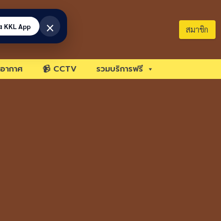
×
้ง KKL App
สมาชิก
อากาศ
📹 CCTV
รวมบริการฟรี