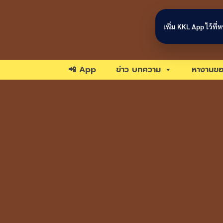
Skip to content
เพิ่ม KKL App ไว้ที
📲 App
ข่าว บทความ
หางานขอ