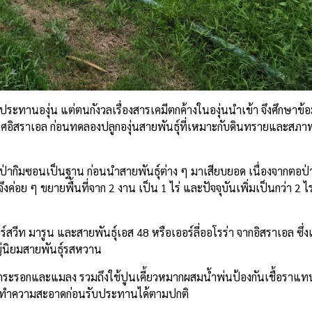
บประทานองุ่น แต่ตนกังวลเรื่องสารเคมีตกค้างในองุ่นนำเข้า จึงศึกษาข้
ศอิสราเอล ก่อนทดลองปลูกองุ่นสายพันธุ์ที่เหมาะกับดินทรายและสภาพ
่นป่ากิมซอนเป็นฐาน ก่อนนำสายพันธุ์ต่าง ๆ มาเสียบยอด เนื่องจากตอป
ค่อย ๆ ขยายพื้นที่จาก 2 งาน เป็น 1 ไร่ และปัจจุบันเพิ่มเป็นกว่า 2 ไ
สวีท มารูน และสายพันธุ์เอส 48 หรือเออร์ลี่ออโรร่า จากอิสราเอล ซึ่งเ
ญ่นิยมสายพันธุ์รสหวาน
ล่กระรอกและแมลง รวมถึงใช้ปูนเคี้ยวหมากผสมน้ำพ่นป้องกันเชื้อราแท
้างทำความสะอาดก่อนรับประทานได้ตามปกติ