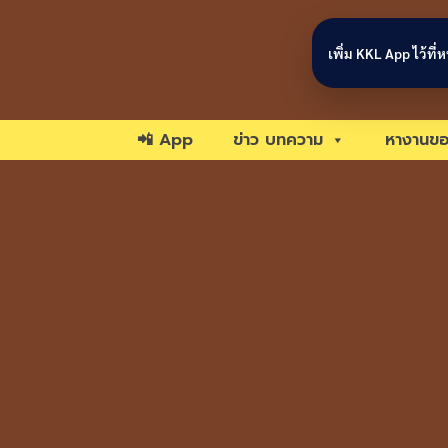
Skip to content
เพิ่ม KKL App ไว้ที
📲 App
ข่าว บทความ
หางานขอ