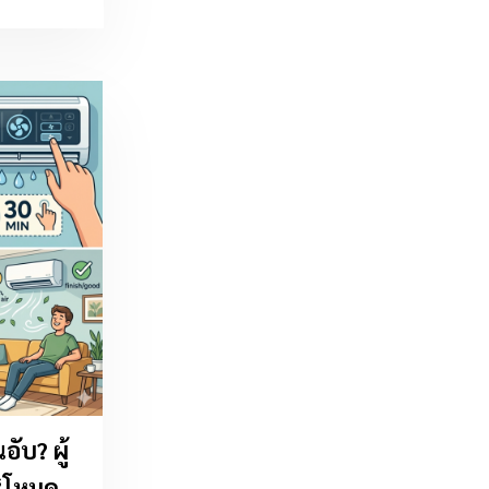
อับ? ผู้
 “โหมด