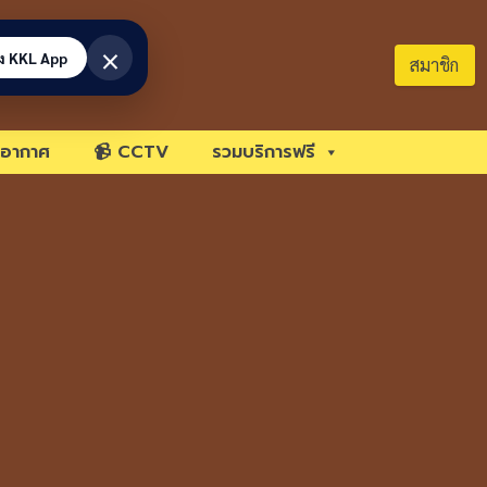
×
้ง KKL App
สมาชิก
อากาศ
📹 CCTV
รวมบริการฟรี