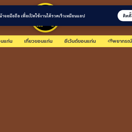
ขอนแก่นลิงก์
่หน้าจอมือถือ เพื่อเปิดใช้งานได้รวดเร็วเหมือนแอป
ติดตั
นแก่น
เที่ยวขอนแก่น
อีเว้นต์ขอนแก่น
⛅พยากรณ์