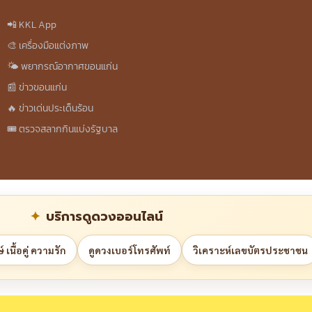
📲 KKL App
🎨 เครื่องมือแต่งภาพ
🌤️ พยากรณ์อากาศขอนแก่น
📰 ข่าวขอนแก่น
🔥 ข่าวเด่นประเด็นร้อน
🎟️ ตรวจสลากกินแบ่งรัฐบาล
บริการดูดวงออนไลน์
 เนื้อคู่ ความรัก
ดูดวงเบอร์โทรศัพท์
วิเคราะห์เลขบัตรประชาชน