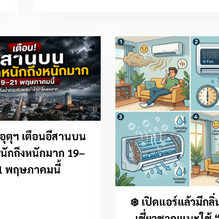
ย์อุตุฯ เตือนอีสานบน
ักถึงหนักมาก 19–
1 พฤษภาคมนี้
❄️ เปิดแอร์แล้วมีกลิ่น
เชี่ยวชาญแนะใช้