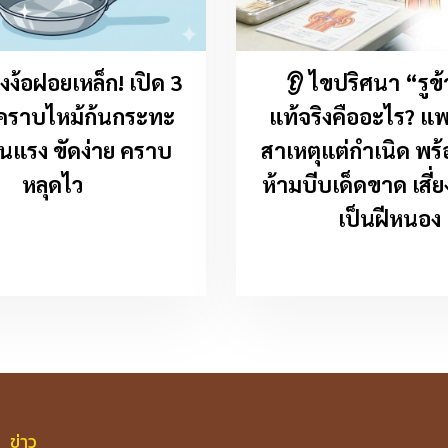
องง้อฝอยเหล็ก! เปิด 3
👂 ไขปริศนา “รูข้
ัดคราบไหม้ก้นกระทะ
แท้จริงคืออะไร? แ
อนแรง ขัดง่าย คราบ
สาเหตุแต่กำเนิด พร
หลุดไว
ห้ามบีบเด็ดขาด เสี่ยง
เป็นฝีหนอง
ข่าว