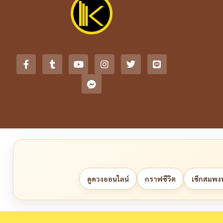
ดูดวงออนไลน์
กราฟชีวิต
เช็กสมพงษ์