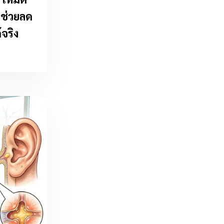
 ช่วยลด
จริง