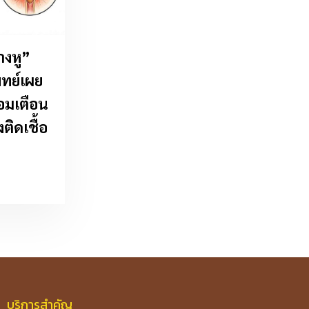
างหู”
พทย์เผย
้อมเตือน
ติดเชื้อ
บริการสำคัญ