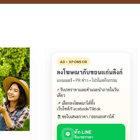
AD • SPONSOR
ลงโฆษณากับขอนแก่นลิงก์
แบนเนอร์ • PR ข่าว • โปรโมตกิจกรรม
⚡ รับเรทราคาและคำแนะนำภายในวัน
เดียว
📌 เลือกลงโฆษณาได้ทั้ง
เว็บไซต์/Facebook/Tiktok
🧾 ขอใบเสนอราคา / ออกเอกสารได้
ทัก LINE
รับเรทราคา