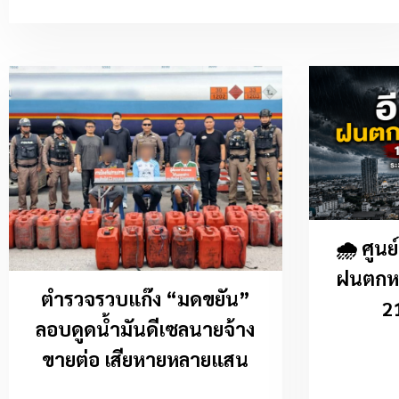
🌧️ ศูน
ฝนตกหน
ตำรวจรวบแก๊ง “มดขยัน”
2
ลอบดูดน้ำมันดีเซลนายจ้าง
ขายต่อ เสียหายหลายแสน