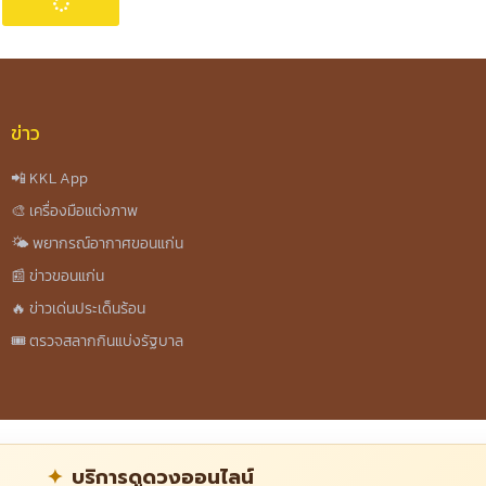
ข่าว
📲 KKL App
🎨 เครื่องมือแต่งภาพ
🌤️ พยากรณ์อากาศขอนแก่น
📰 ข่าวขอนแก่น
🔥 ข่าวเด่นประเด็นร้อน
🎟️ ตรวจสลากกินแบ่งรัฐบาล
บริการดูดวงออนไลน์