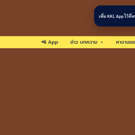
Skip to content
เพิ่ม KKL App ไว้ที
📲 App
ข่าว บทความ
หางานขอ