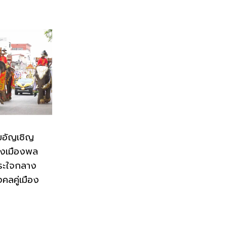
มอัญเชิญ
่งเมืองพล
ระใจกลาง
งคลคู่เมือง