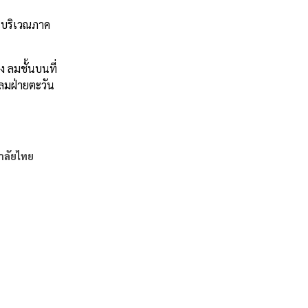
านบริเวณภาค
 ลมชั้นบนที่
ลมฝ่ายตะวัน
าลัยไทย