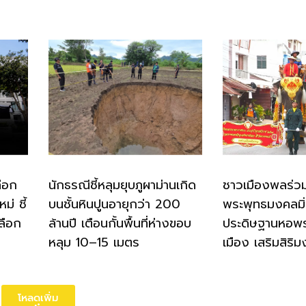
ือก
นักธรณีชี้หลุมยุบภูผาม่านเกิด
ชาวเมืองพลร่ว
่ ชี้
บนชั้นหินปูนอายุกว่า 200
พระพุทธมงคลมิ
ลือก
ล้านปี เตือนกั้นพื้นที่ห่างขอบ
ประดิษฐานหอพ
หลุม 10–15 เมตร
เมือง เสริมสิริม
โหลดเพิ่ม