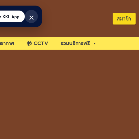
×
้ง KKL App
สมาชิก
อากาศ
📹 CCTV
รวมบริการฟรี