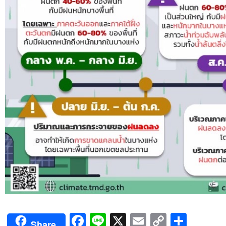
Facebook
Line
X
Email
Copy
Shar
Share