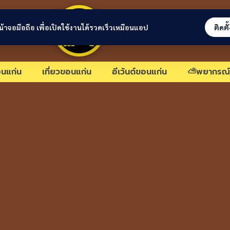
ขอนแก่นลิงก์
่หน้าจอมือถือ เพื่อเปิดใช้งานได้รวดเร็วเหมือนแอป
ติดตั
นแก่น
เที่ยวขอนแก่น
อีเว้นต์ขอนแก่น
⛅พยากรณ์