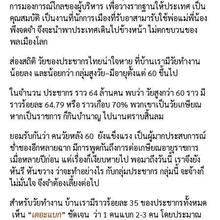
การมองการณ์ไกลของผู้บ
ริ
หาร เพื่อวางรากฐานให้ประเทศ เป็น
คุณสมบัติ เป็นงานที่นักการเมืองที่รับอาสามารับใช้พ่อแม่พี่น้อง
พึงจดจำ จึงจะนำพาประเทศเดินไปข้างหน้า ไม่ตกขบวนของ
พลเมืองโลก
ส่องสถิติ วัยของประชากรไทย
น่าใจหาย ที่บ้านเรามีวัยทำงาน
น้อยลง และน้อยกว่า กลุ่มสูงวัย
–
มีอายุตั้งแต่
60
ขึ้นไป
ในจำนวน ประชากร ราว
64
ล้านคน พบว่า วัยสูงกว่า
60
ราว มี
ราวร้อยละ
64.79
หรือ ราวเกือบ
70%
พวกเขาเป็นวัยเกษียณ
หากเป็นราชการ ก็กินบำนาญ ไปนานตราบสิ้นลม
ยอมรับกันว่า คนวัยหลัง
60
ยังแข็งแรง เป็นผู้มากประสบการณ์
ช่ำชองอีกหลายฉาก มีการพูดกันถึงการต่อเกษียณอายุราชการ
เมื่อหลายปีก่อน แต่เรื่องก็เงียบหายไป พอมาถึงวันนี้ เราจึงยัง
หันรี หันขวาง ว่าจะทำอย่างไร กับกลุ่มประชากร กลุ่มนี้ จะจ้างก็
ไม่มั่นใจ จึงจำต้องเลี้ยงต่อไป
สำหรับวัยทำงาน บ้านเรามีราวร้อยละ
35
ของประชากรทั้งหมด
เห็น “
เดอะแบก
” ชัดเจน ว่า
1
คนแบก
2
-3
คน โดยประมาณ