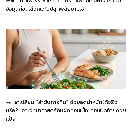
☕🍵 “กาแฟ vs ชาเขียว” ใครคาเฟอีนเยอะกว่า? เปิด
ข้อมูลก่อนเลือกแก้วปลุกพลังยามเช้า
🥗 แค่เปลี่ยน “ลำดับการกิน” ช่วยลดน้ำหนักได้จริง
หรือ? เจาะวิทยาศาสตร์กินผักก่อนเนื้อ ก่อนปิดท้ายด้วย
แป้ง