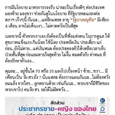
การมีนโยบาย มาตรการรองรับ น่า
จะเป็นเรื่องดีๆ ต่อประเทศ
มองซ้าย มองขวา ช่วยกันดูในนโยบาย ที่รั
ฐ
บาลจะแถลงต่อ
สภาฯ
เร็วๆนี้
กันนะ
….
แต่อีกแหละ อายุ
“
รัฐบาลอนุทิน
” มีเพียง
4
เดือน อาจไม่เห็นเงา
…
ไม่คาดหวังเป็นดีสุด
นอกจากนี้ ตัวพวกเราเอง ยังต้องเป็นที่พึ่งแห่งตน ในการดูแล ให้
สุขภาพแข็งแรง กินน้อย ใช้น้อย ประหยัดเงิน ประเดี๋ยว แก่
ก่อน
..
ยังไม่ตาย
…
แต่เงินหมด ต้องประคองตัวให้เหลือเวลาเจ็บ
ป่วยสั้นที่สุด ก่อนลมหายใจสุดท้าย ไม่งั้น หมดตัวกับ ค่าหมอ ที่
ต้องรักษาตัวเอง
…
คุณละ
….
อยู่ชั้นใด
70
หรือ
35
มองไปเบื้องหน้า ซ้าย
…
ขวา
….
มี
เพื่อนเป็น วัย สว
.
ยัง
?
นั่นแหละ ต้องวางแผนกันนะ
…
ไม่ต้องหวัง
ลมแล้ง จากใคร
…
ลูกหลานด้วย เช่นกันนะ
…
พวกเขาก็มีชีวิตของ
พวกเขาไป คนวัย สว
.
จะได้ไม่ผิดหวัง
….