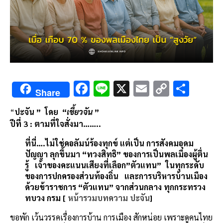
F
Li
X
E
C
S
Share
ac
n
m
o
h
“
ปะจัน ” โดย “
เขี้ยวจัน
”
e
e
ai
py
ar
ปีที่
3 :
ตามที่ใจสั่งมา
……..
b
l
Li
e
ที่นี่….ไม่ใช่คอลัมน์ร้องทุกข์ แต่เป็น การสังคมอุดม
o
n
ปัญญา ลุกขึ้นมา “ทวงสิทธิ” ของการเป็นพลเมืองผู้ตื่น
o
k
รู้ เจ้าของคะแนนเสียงที่เลือก”ตัวแทน” ในทุกระดับ
ของการปกครองส่วนท้องถิ่น และการบริหารบ้านเมือง
k
ด้วยข้าราชการ “ตัวแทน” จากส่วนกลาง ทุกกระทรวง
ทบวง กรม [
หน้ารวมบทความ ปะจัน
]
ขอพัก เว้นวรรคเรื่องการบ้าน การเมือง สักหน่อย เพราะดูคนไทย