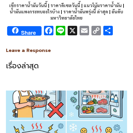
เช็กราคาน้ำมันวันนี้
|
ราคาดีเซลวันนี้
|
แนวโน้มราคาน้ำมัน
|
น้ำมันแพงกระทบอะไรบ้าง
|
ราคาน้ำมันพรุ่งนี้ ล่าสุด
|
อันดับ
มหาวิทยาลัยไทย
F
Li
X
E
C
S
Share
ac
n
m
o
h
e
e
ai
py
ar
Leave a Response
b
l
Li
e
เรื่องล่าสุด
o
n
o
k
k