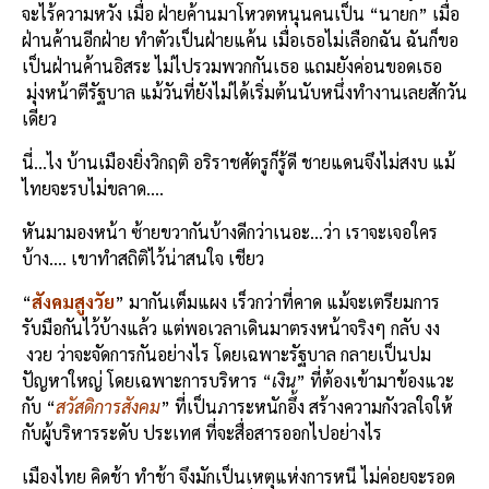
จะไร้ความหวัง เมื่อ ฝ่ายค้านมาโหวตหนุนคนเป็น “นายก” เมื่อ
ฝ่านค้านอีกฝ่าย ทำตัวเป็นฝ่ายแค้น เมื่อเธอไม่
เลือกฉัน ฉันก็ขอ
เป็นฝ่านค้านอิสระ ไม่ไปรวมพวกกันเธอ แถมยังค่อนขอดเธอ
มุ่งหน้าตีรัฐบาล แม้วันที่ยังไม่ได้เริ่มต้นนับหนึ่งทำงานเลยสักวัน
เดียว
นี่
…
ไง บ้านเมืองยิ่งวิกฤติ อ
ริ
ราชศัตรูก็รู้ดี ชายแดนจึงไม่สงบ แม้
ไทยจะรบไม่ขลาด
….
หันมามองหน้า ซ้ายขวากันบ้างดีกว่าเนอะ
…
ว่า เราจะเจอใคร
บ้าง
….
เขาทำสถิติไว้น่าสนใจ เชียว
“
สังคมสูงวัย
”
มากันเต็มแผง เร็วกว่าที่คาด แม้จะเตรียมการ
รับมือกันไว้บ้างแล้ว แต่พอเวลาเดินมาตรงหน้าจริงๆ กลับ
งง
งวย
ว่าจะจัดการกันอย่างไร โดย
เฉ
พาะรัฐบาล กลายเป็นปม
ปัญหาใหญ่ โดยเฉพาะการบริหาร “
เงิน
” ที่ต้องเข้ามาข้องแวะ
กับ “
สวัสดิการสังคม
” ที่เป็นภาระหนักอึ้ง สร้างความกังวลใจให้
กับผู้บริหารระดับ ประเทศ ที่จะสื่อสารออกไปอย่างไร
เมืองไทย คิดช้า ทำช้า จึงมักเป็นเหตุแห่งการหนี ไม่ค่อยจะรอด