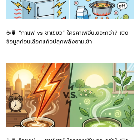
☕🍵 “กาแฟ vs ชาเขียว” ใครคาเฟอีนเยอะกว่า? เปิด
ข้อมูลก่อนเลือกแก้วปลุกพลังยามเช้า