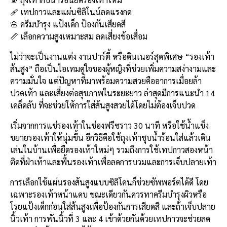
b
l
Li
e
🩹 เทปกาวและแผ่นซิลิโนน์ลดแรงกด
o
n
🌸 ครีมบำรุง แป้งเด็ก ป้องกันเสียดสี
📏 เลือกความสูงเหมาะสม ลดเสี่ยงข้อเสื่อม
o
k
k
ไม่ว่าจะเป็นงานแต่ง งานปาร์ตี้ หรือดินเนอร์สุดพิเศษ “รองเท้า
ส้นสูง” ถือเป็นไอเทมคู่ใจของผู้หญิงที่ช่วยเพิ่มความสง่างามและ
ความมั่นใจ แต่ปัญหาที่มาพร้อมความสวยคืออาการเมื่อยล้า
ปวดเท้า และเสี่ยงต่อสุขภาพในระยะยาว ล่าสุดมีการแนะนำ 14
เคล็ดลับ ที่จะช่วยให้การใส่ส้นสูงสวยได้โดยไม่ต้องเจ็บปวด
เริ่มจากการแช่รองเท้าในช่องฟรีซราว 30 นาที หรือใช้น้ำแข็ง
ขยายรองเท้าให้นุ่มขึ้น อีกวิธีคือใช้ถุงเท้าชุบน้ำร้อนใส่แล้วเดิน
เล่นในบ้านเพื่อยืดรองเท้าใหม่ๆ รวมถึงการใช้เทปกาวสองหน้า
ติดที่ฝ่าเท้าและพื้นรองเท้าเพื่อลดการบวมและการเจ็บปลายเท้า
การเลือกใช้แผ่นรองส้นสูงแบบซิลิโคนก็ช่วยซัพพอร์ตได้ดี โดย
เฉพาะรองเท้าหน้าแคบ ขณะเดียวกันควรทาครีมบำรุงผิวหรือ
โรยแป้งเด็กก่อนใส่ส้นสูงเพื่อป้องกันการเสียดสี และถ้าเจ็บปลาย
นิ้วเท้า การพันนิ้วที่ 3 และ 4 เข้าด้วยกันด้วยเทปกาวจะช่วยลด