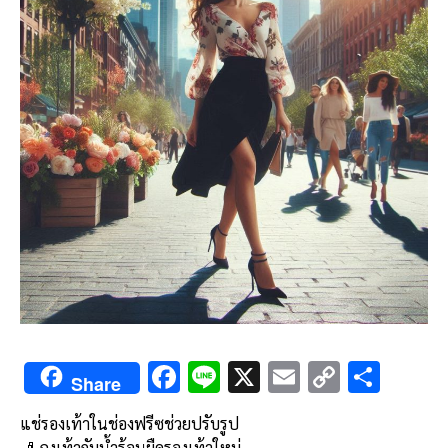
F
Li
X
E
C
S
Share
ac
n
m
o
h
แช่รองเท้าในช่องฟรีซช่วยปรับรูป
e
e
ai
py
ar
🧦 ถุงเท้ากับน้ำร้อนยืดรองเท้าใหม่