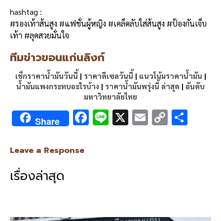
hashtag :
#รองเท้าส้นสูง #แฟชั่นผู้หญิง #เคล็ดลับใส่ส้นสูง #ป้องกันเจ็บ
เท้า #ลุคสวยมั่นใจ
ทีมข่าวขอนแก่นลิงก์
เช็กราคาน้ำมันวันนี้
|
ราคาดีเซลวันนี้
|
แนวโน้มราคาน้ำมัน
|
น้ำมันแพงกระทบอะไรบ้าง
|
ราคาน้ำมันพรุ่งนี้ ล่าสุด
|
อันดับ
มหาวิทยาลัยไทย
F
Li
X
E
C
S
Share
ac
n
m
o
h
e
e
ai
py
ar
Leave a Response
b
l
Li
e
เรื่องล่าสุด
o
n
o
k
k