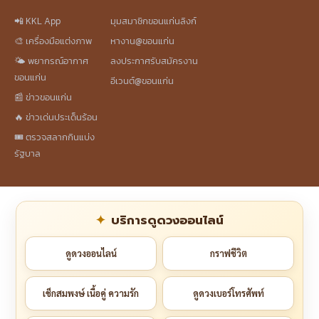
📲 KKL App
มุมสมาชิกขอนแก่นลิงก์
🎨 เครื่องมือแต่งภาพ
หางาน@ขอนแก่น
🌤️ พยากรณ์อากาศ
ลงประกาศรับสมัครงาน
ขอนแก่น
อีเวนต์@ขอนแก่น
📰 ข่าวขอนแก่น
🔥 ข่าวเด่นประเด็นร้อน
🎟️ ตรวจสลากกินแบ่ง
รัฐบาล
บริการดูดวงออนไลน์
ดูดวงออนไลน์
กราฟชีวิต
เช็กสมพงษ์ เนื้อคู่ ความรัก
ดูดวงเบอร์โทรศัพท์