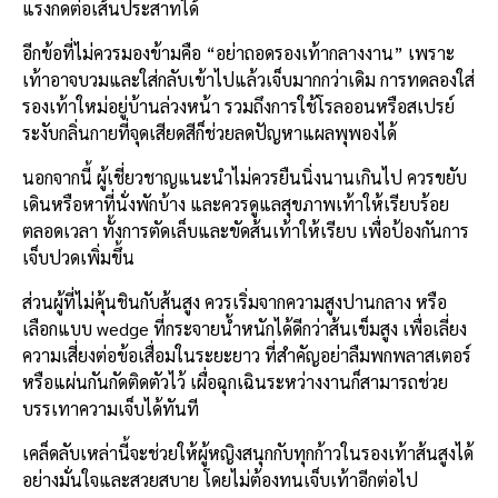
แรงกดต่อเส้นประสาทได้
อีกข้อที่ไม่ควรมองข้ามคือ “อย่าถอดรองเท้ากลางงาน” เพราะ
เท้าอาจบวมและใส่กลับเข้าไปแล้วเจ็บมากกว่าเดิม การทดลองใส่
รองเท้าใหม่อยู่บ้านล่วงหน้า รวมถึงการใช้โรลออนหรือสเปรย์
ระงับกลิ่นกายที่จุดเสียดสีก็ช่วยลดปัญหาแผลพุพองได้
นอกจากนี้ ผู้เชี่ยวชาญแนะนำไม่ควรยืนนิ่งนานเกินไป ควรขยับ
เดินหรือหาที่นั่งพักบ้าง และควรดูแลสุขภาพเท้าให้เรียบร้อย
ตลอดเวลา ทั้งการตัดเล็บและขัดส้นเท้าให้เรียบ เพื่อป้องกันการ
เจ็บปวดเพิ่มขึ้น
ส่วนผู้ที่ไม่คุ้นชินกับส้นสูง ควรเริ่มจากความสูงปานกลาง หรือ
เลือกแบบ wedge ที่กระจายน้ำหนักได้ดีกว่าส้นเข็มสูง เพื่อเลี่ยง
ความเสี่ยงต่อข้อเสื่อมในระยะยาว ที่สำคัญอย่าลืมพกพลาสเตอร์
หรือแผ่นกันกัดติดตัวไว้ เผื่อฉุกเฉินระหว่างงานก็สามารถช่วย
บรรเทาความเจ็บได้ทันที
เคล็ดลับเหล่านี้จะช่วยให้ผู้หญิงสนุกกับทุกก้าวในรองเท้าส้นสูงได้
อย่างมั่นใจและสวยสบาย โดยไม่ต้องทนเจ็บเท้าอีกต่อไป