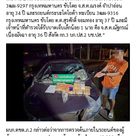
3ฒผ-9297 กรุงเทพมหานคร ขับโดย จ.ส.ต.ณรงค์ จำปาอ่อน
อายุ 34 ปี และรถยนต์กระบะโตโยต้า ทะเบียน 3ฒผ-9316
กรุงเทพมหานคร ขับโดย ด.ต.สุรศักดิ์ จอมทอง อายุ 37 ปี และมี
เจ้าหน้าที่ตำรวจได้รับบาดเจ็บเล็กน้อย 1 นาย คือ จ.ส.ต.ณัฐกรณ์
เนื่องมัจฉา อายุ 36 ปี สังกัด กก.3 บก.ปส.2 บช.ปส.”
ผบก.ตชด.ภ.2 กล่าวต่อว่าจากการตรวจค้นภายในรถยนต์ของผู้