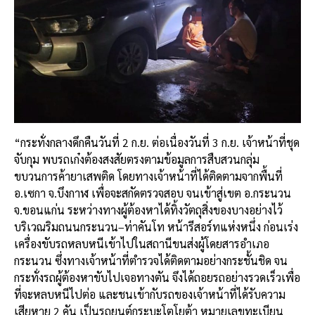
“กระทั่งกลางดึกคืนวันที่ 2 ก.ย. ต่อเนื่องวันที่ 3 ก.ย. เจ้าหน้าที่ชุด
จับกุม พบรถเก๋งต้องสงสัยตรงตามข้อมูลการสืบสวนกลุ่ม
ขบวนการค้ายาเสพติด โดยทางเจ้าหน้าที่ได้ติดตามจากพื้นที่
อ.เซกา จ.บึงกาฬ เพื่อจะสกัดตรวจสอบ จนเข้าสู่เขต อ.กระนวน
จ.ขอนแก่น ระหว่างทางผู้ต้องหาได้ทิ้งวัตถุสิ่งของบางอย่างไว้
บริเวณริมถนนกระนวน–ท่าคันโท หน้ารีสอร์ทแห่งหนึ่ง ก่อนเร่ง
เครื่องขับรถหลบหนีเข้าไปในสถานีขนส่งผู้โดยสารอำเภอ
กระนวน ซึ่งทางเจ้าหน้าที่ตำรวจได้ติดตามอย่างกระชั้นชิด จน
กระทั่งรถผู้ต้องหาขับไปเจอทางตัน จึงได้ถอยรถอย่างรวดเร็วเพื่อ
ที่จะหลบหนีไปต่อ และชนเข้ากับรถของเจ้าหน้าที่ได้รับความ
เสียหาย 2 คัน เป็นรถยนต์กระบะโตโยต้า หมายเลขทะเบียน