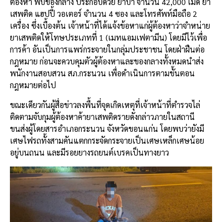
ต้องหา พบของกลาง ประกอบด้วย ยาบ้า จำนวน 42,000 เม็ด ยา
เสพติด แฮปปี้ วอเตอร์ จำนวน 4 ซอง และโทรศัพท์มือถือ 2
เครื่อง ซึ่งเบื้องต้น เจ้าหน้าที่ได้แจ้งข้อหาแก่ผู้ต้องหาว่าจำหน่าย
ยาเสพติดให้โทษประเภทที่ 1 (เมทแอมเฟตามีน) โดยมีไว้เพื่อ
การค้า อันเป็นการแพร่กระจายในกลุ่มประชาชน โดยฝ่าฝืนต่อ
กฎหมาย ก่อนจะควบคุมตัวผู้ต้องหาและของกลางทั้งหมดนำส่ง
พนักงานสอบสวน สภ.กระนวน เพื่อดำเนินการตามขั้นตอน
กฎหมายต่อไป
ขณะเดียวกันผู้สื่อข่าวลงพื้นที่จุดเกิดเหตุที่เจ้าหน้าที่ตำรวจไล่
ติดตามจับกุมผู้ต้องหาค้ายาเสพติดรายดังกล่าวภายในสถานี
ขนส่งผู้โดยสารอำเภอกระนวน จังหวัดขอนแก่น โดยพบว่ายังมี
เศษไฟรถทั้งสามคันแตกกระจัดกระจายเป็นเศษเหล็กเศษน้อย
อยู่บนถนน และมีรอยยางรถยนต์เบรคเป็นทางยาว