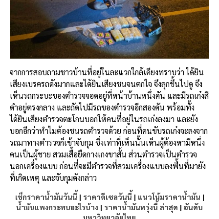
จากการสอบถามชาวบ้านที่อยู่ในละแวกใกล้เคียงทราบว่า ได้ยิน
เสียงเบรครถดังมากและได้ยินเสียงชนจนตกใจ จึงลุกขึ้นไปดู จึง
เห็นรถกระบะของตำรวจจอดอยู่ที่หน้าบ้านหนึ่งคัน และมีรถเก๋งสี
ดำอยู่ตรงกลาง และถัดไปมีรถของตำรวจอีกสองคัน พร้อมทั้ง
ได้ยินเสียงตำรวจตะโกนบอกให้คนที่อยู่ในรถเก๋งลงมา และยัง
บอกอีกว่าทำไมต้องชนรถตำรวจด้วย ก่อนที่คนขับรถเก๋งจะลงจาก
รถมาทางตำรวจก็เข้าจับกุม ซึ่งเท่าที่เห็นนั้นเห็นผู้ต้องหามีหนึ่ง
คนเป็นผู้ชาย สวมเสื้อยืดกางเกงขาสั้น ส่วนตำรวจเป็นตำรวจ
นอกเครื่องแบบ ก่อนที่จะมีตำรวจที่สวมเครื่องแบบลงพื้นที่มายัง
ที่เกิดเหตุ และจับกุมดังกล่าว
เช็กราคาน้ำมันวันนี้
|
ราคาดีเซลวันนี้
|
แนวโน้มราคาน้ำมัน
|
น้ำมันแพงกระทบอะไรบ้าง
|
ราคาน้ำมันพรุ่งนี้ ล่าสุด
|
อันดับ
มหาวิทยาลัยไทย