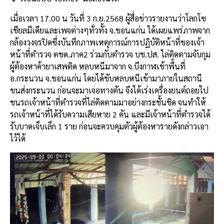
เมื่อเวลา 17.00 น วันที่ 3 ก.ย.2568 ผู้สื่อข่าวรายงานว่าโลกโซ
เชียลมีเดียและเพจต่างๆทั่วทั้ง จ.ขอนแก่น ได้เผยแพร่ภาพจาก
กล้องวงจรปิดซึ่งบันทึกภาพเหตุการณ์การปฏิบัติหน้าที่ของเจ้า
หน้าที่ตำรวจ ตชด.ภาค2 ร่วมกับตำรวจ บช.ปส. ไล่ติดตามจับกุม
ผู้ต้องหาค้ายาเสพติด หลบหนีมาจาก จ.บึงกาฬเข้าพื้นที่
อ.กระนวน จ.ขอนแก่น โดยได้ขับหลบหนีเข้ามาภายในสถานี
ขนส่งกระนวน ก่อนจะมาเจอทางตัน จึงได้เร่งเครื่องยนต์ถอยไป
ชนรถเจ้าหน้าที่ตำรวจที่ไล่ติดตามมาอย่างกระชั้นชิด จนทำให้
รถเจ้าหน้าที่ได้รับความเสียหาย 2 คัน และมีเจ้าหน้าที่ตำรวจได้
รับบาดเจ็บเล็ก 1 ราย ก่อนจะควบคุมตัวผู้ต้องหารายดังกล่าวเอา
ไว้ได้