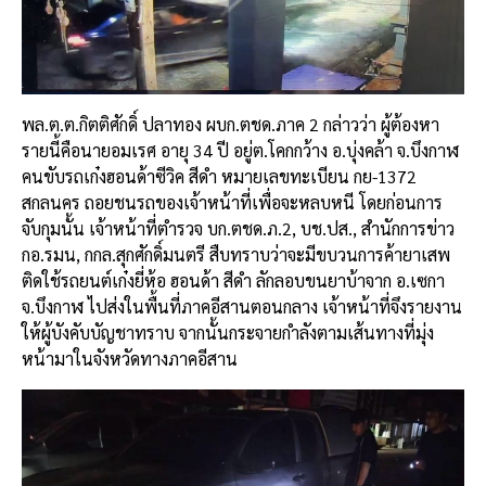
พล.ต.ต.กิตติศักดิ์ ปลาทอง ผบก.ตชด.ภาค 2 กล่าวว่า ผู้ต้องหา
รายนี้คือนายอมเรศ อายุ 34 ปี อยู่ต.โคกกว้าง อ.บุ่งคล้า จ.บึงกาฬ
คนขับรถเก๋งฮอนด้าซีวิค สีดำ หมายเลขทะเบียน กย-1372
สกลนคร ถอยชนรถของเจ้าหน้าที่เพื่อจะหลบหนี โดยก่อนการ
จับกุมนั้น เจ้าหน้าที่ตำรวจ บก.ตชด.ภ.2, บช.ปส., สำนักการข่าว
กอ.รมน, กกล.สุกศักดิ์มนตรี สืบทราบว่าจะมีขบวนการค้ายาเสพ
ติดใช้รถยนต์เก๋งยี่ห้อ ฮอนด้า สีดำ ลักลอบขนยาบ้าจาก อ.เซกา
จ.บึงกาฬ ไปส่งในพื้นที่ภาคอีสานตอนกลาง เจ้าหน้าที่จึงรายงาน
ให้ผู้บังคับบัญชาทราบ จากนั้นกระจายกำลังตามเส้นทางที่มุ่ง
หน้ามาในจังหวัดทางภาคอีสาน