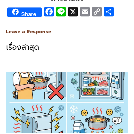
F
Li
X
E
C
S
Share
ac
n
m
o
h
e
e
ai
py
ar
Leave a Response
b
l
Li
e
เรื่องล่าสุด
o
n
o
k
k