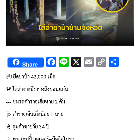
F
Li
X
E
C
S
Share
ac
n
m
o
h
📦 ยึดยาบ้า 42,000 เม็ด
e
e
ai
py
ar
b
l
Li
e
🚨 ไล่ล่าจากบึงกาฬถึงขอนแก่น
o
n
🚗 ชนรถตำรวจเสียหาย 2 คัน
o
k
🩺 ตำรวจเจ็บเล็กน้อย 1 นาย
k
👮 คุมตัวชายวัย 34 ปี
📱 พบแฮปปี้ วอเตอร์–มือถือในรถ