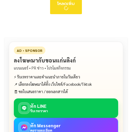
โหลดเพิ่ม
AD • SPONSOR
ลงโฆษณากับขอนแก่นลิงก์
แบนเนอร์ • PR ข่าว • โปรโมตกิจกรรม
⚡ รับเรทราคาและคำแนะนำภายในวันเดียว
📌 เลือกลงโฆษณาได้ทั้ง เว็บไซต์/Facebook/Tiktok
🧾 ขอใบเสนอราคา / ออกเอกสารได้
ทัก LINE
รับเรทราคา
ทัก Messenger
คุยรายละเอียด