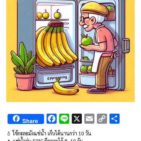
F
Li
X
E
C
S
Share
ac
n
m
o
h
💧 ใช้กะละมังแช่น้ำ เก็บได้นานกว่า 10 วัน
e
e
ai
py
ar
🔥 แช่น้ำอุ่น 50°C ยืดอายุได้ 8–10 วัน