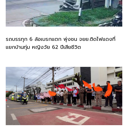
รถบรรทุก 6 ล้อเบรกแตก พุ่งชน จยย.ติดไฟแดงที่
แยกบ้านทุ่ม หญิงวัย 62 ปีเสียชีวิต