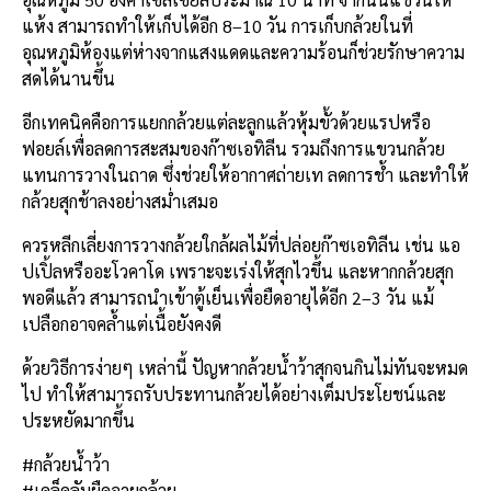
แห้ง สามารถทำให้เก็บได้อีก 8–10 วัน การเก็บกล้วยในที่
อุณหภูมิห้องแต่ห่างจากแสงแดดและความร้อนก็ช่วยรักษาความ
สดได้นานขึ้น
อีกเทคนิคคือการแยกกล้วยแต่ละลูกแล้วหุ้มขั้วด้วยแรปหรือ
ฟอยล์เพื่อลดการสะสมของก๊าซเอทิลีน รวมถึงการแขวนกล้วย
แทนการวางในถาด ซึ่งช่วยให้อากาศถ่ายเท ลดการช้ำ และทำให้
กล้วยสุกช้าลงอย่างสม่ำเสมอ
ควรหลีกเลี่ยงการวางกล้วยใกล้ผลไม้ที่ปล่อยก๊าซเอทิลีน เช่น แอ
ปเปิ้ลหรืออะโวคาโด เพราะจะเร่งให้สุกไวขึ้น และหากกล้วยสุก
พอดีแล้ว สามารถนำเข้าตู้เย็นเพื่อยืดอายุได้อีก 2–3 วัน แม้
เปลือกอาจคล้ำแต่เนื้อยังคงดี
ด้วยวิธีการง่ายๆ เหล่านี้ ปัญหากล้วยน้ำว้าสุกจนกินไม่ทันจะหมด
ไป ทำให้สามารถรับประทานกล้วยได้อย่างเต็มประโยชน์และ
ประหยัดมากขึ้น
#กล้วยน้ำว้า
#เคล็ดลับยืดอายุกล้วย