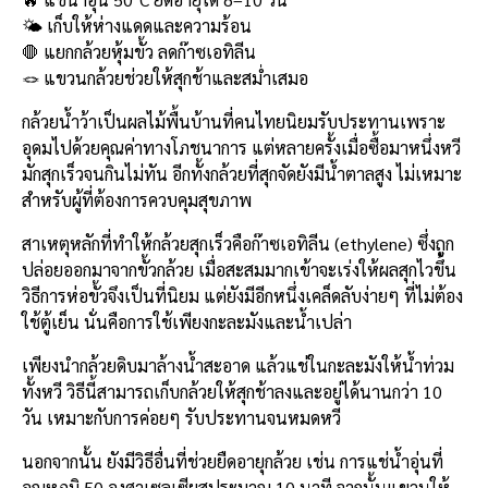
b
l
Li
e
🌤️ เก็บให้ห่างแดดและความร้อน
o
n
🛑 แยกกล้วยหุ้มขั้ว ลดก๊าซเอทิลีน
🪢 แขวนกล้วยช่วยให้สุกช้าและสม่ำเสมอ
o
k
k
กล้วยน้ำว้าเป็นผลไม้พื้นบ้านที่คนไทยนิยมรับประทานเพราะ
อุดมไปด้วยคุณค่าทางโภชนาการ แต่หลายครั้งเมื่อซื้อมาหนึ่งหวี
มักสุกเร็วจนกินไม่ทัน อีกทั้งกล้วยที่สุกจัดยังมีน้ำตาลสูง ไม่เหมาะ
สำหรับผู้ที่ต้องการควบคุมสุขภาพ
สาเหตุหลักที่ทำให้กล้วยสุกเร็วคือก๊าซเอทิลีน (ethylene) ซึ่งถูก
ปล่อยออกมาจากขั้วกล้วย เมื่อสะสมมากเข้าจะเร่งให้ผลสุกไวขึ้น
วิธีการห่อขั้วจึงเป็นที่นิยม แต่ยังมีอีกหนึ่งเคล็ดลับง่ายๆ ที่ไม่ต้อง
ใช้ตู้เย็น นั่นคือการใช้เพียงกะละมังและน้ำเปล่า
เพียงนำกล้วยดิบมาล้างน้ำสะอาด แล้วแช่ในกะละมังให้น้ำท่วม
ทั้งหวี วิธีนี้สามารถเก็บกล้วยให้สุกช้าลงและอยู่ได้นานกว่า 10
วัน เหมาะกับการค่อยๆ รับประทานจนหมดหวี
นอกจากนั้น ยังมีวิธีอื่นที่ช่วยยืดอายุกล้วย เช่น การแช่น้ำอุ่นที่
อุณหภูมิ 50 องศาเซลเซียสประมาณ 10 นาที จากนั้นแขวนให้