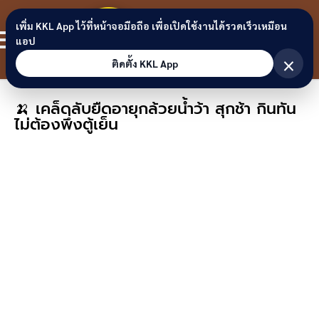
Skip to content
ขอนแก่น
เพิ่ม KKL App ไว้ที่หน้าจอมือถือ เพื่อเปิดใช้งานได้รวดเร็วเหมือน
สมาชิก
แอป
ลิงก์
×
ติดตั้ง KKL App
🍌 เคล็ดลับยืดอายุกล้วยน้ำว้า สุกช้า กินทัน
ไม่ต้องพึ่งตู้เย็น