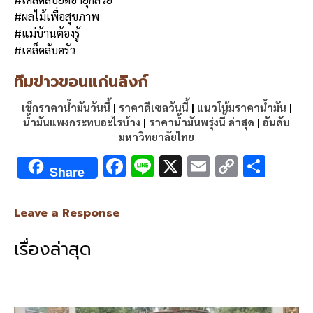
#ผลไม้เพื่อสุขภาพ
#แม่บ้านต้องรู้
#เคล็ดลับครัว
ทีมข่าวขอนแก่นลิงก์
เช็กราคาน้ำมันวันนี้
|
ราคาดีเซลวันนี้
|
แนวโน้มราคาน้ำมัน
|
น้ำมันแพงกระทบอะไรบ้าง
|
ราคาน้ำมันพรุ่งนี้ ล่าสุด
|
อันดับ
มหาวิทยาลัยไทย
F
Li
X
E
C
S
Share
ac
n
m
o
h
e
e
ai
py
ar
Leave a Response
b
l
Li
e
เรื่องล่าสุด
o
n
o
k
k