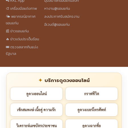
📲 KKL App
มุมสมาชิกขอนแก่นลิงก์
🎨 เครื่องมือแต่งภาพ
หางาน@ขอนแก่น
🌤️ พยากรณ์อากาศ
ลงประกาศรับสมัครงาน
ขอนแก่น
อีเวนต์@ขอนแก่น
📰 ข่าวขอนแก่น
🔥 ข่าวเด่นประเด็นร้อน
🎟️ ตรวจสลากกินแบ่ง
รัฐบาล
บริการดูดวงออนไลน์
ดูดวงออนไลน์
กราฟชีวิต
เช็กสมพงษ์ เนื้อคู่ ความรัก
ดูดวงเบอร์โทรศัพท์
วิเคราะห์เลขบัตรประชาชน
ดูดวงจากชื่อ