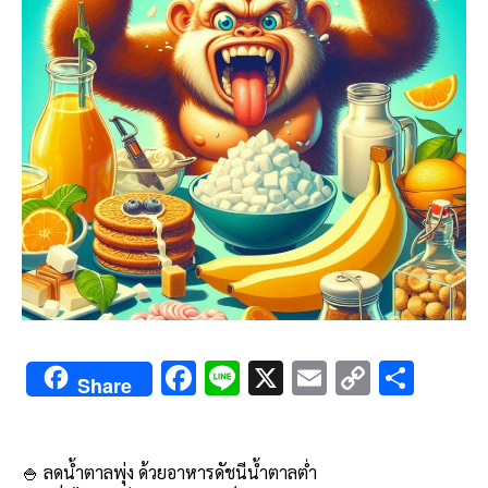
F
Li
X
E
C
S
Share
ac
n
m
o
h
e
e
ai
py
ar
b
l
Li
e
🍚 ลดน้ำตาลพุ่ง ด้วยอาหารดัชนีน้ำตาลต่ำ