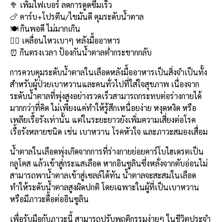
🥦 เพิ่มไฟเบอร์ ลดการดูดซึมเร็ว
o
n
🍗 คาร์บ+โปรตีน/ไขมันดี คุมระดับน้ำตาล
o
k
🍽️ กินพอดี ไม่มากเกิน
k
🚶‍♂️ เคลื่อนไหวเบาๆ หลังมื้ออาหาร
⏰ กินตรงเวลา ป้องกันน้ำตาลต่ำกระชากกลับ
การควบคุมระดับน้ำตาลในเลือดหลังมื้ออาหารเป็นสิ่งจำเป็นทั้ง
สำหรับผู้ป่วยเบาหวานและคนทั่วไปที่ใส่ใจสุขภาพ เนื่องจาก
ระดับน้ำตาลที่พุ่งสูงอย่างรวดเร็วสามารถกระทบต่อร่างกายได้
มากกว่าที่คิด ไม่เพียงแค่ทำให้รู้สึกเหนื่อยง่าย หงุดหงิด หรือ
เพลียเรื้อรังเท่านั้น แต่ในระยะยาวยังเพิ่มความเสี่ยงต่อโรค
เรื้อรังหลายชนิด เช่น เบาหวาน โรคหัวใจ และภาวะสมองเสื่อม
น้ำตาลในเลือดพุ่งเกิดจากการที่ร่างกายย่อยคาร์โบไฮเดรตเป็น
กลูโคส แล้วเข้าสู่กระแสเลือด หากอินซูลินซึ่งหลั่งจากตับอ่อนไม่
สามารถพาน้ำตาลเข้าสู่เซลล์ได้ทัน น้ำตาลจะสะสมในเลือด
ทำให้ระดับน้ำตาลสูงผิดปกติ โดยเฉพาะในผู้ที่เป็นเบาหวาน
หรือมีภาวะดื้อต่ออินซูลิน
เพื่อรับมือกับภาวะนี้ สามารถปรับพฤติกรรมง่ายๆ ในชีวิตประจำ