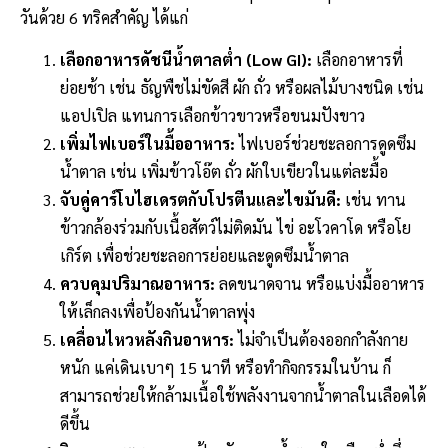
วันด้วย 6 ทริคสำคัญ ได้แก่
เลือกอาหารดัชนีน้ำตาลต่ำ (Low GI):
เลือกอาหารที่
ย่อยช้า เช่น ธัญพืชไม่ขัดสี ผัก ถั่ว หรือผลไม้บางชนิด เช่น
แอปเปิล แทนการเลือกข้าวขาวหรือขนมปังขาว
เพิ่มไฟเบอร์ในมื้ออาหาร:
ไฟเบอร์ช่วยชะลอการดูดซึม
น้ำตาล เช่น เพิ่มข้าวโอ๊ต ถั่ว ผักใบเขียวในแต่ละมื้อ
จับคู่คาร์โบไฮเดรตกับโปรตีนและไขมันดี:
เช่น ทาน
ข้าวกล้องร่วมกับเนื้อสัตว์ไม่ติดมัน ไข่ อะโวคาโด หรือโย
เกิร์ต เพื่อช่วยชะลอการย่อยและดูดซึมน้ำตาล
ควบคุมปริมาณอาหาร:
ลดขนาดจาน หรือแบ่งมื้ออาหาร
ให้เล็กลงเพื่อป้องกันน้ำตาลพุ่ง
เคลื่อนไหวหลังกินอาหาร:
ไม่จำเป็นต้องออกกำลังกาย
หนัก แค่เดินเบาๆ 15 นาที หรือทำกิจกรรมในบ้าน ก็
สามารถช่วยให้กล้ามเนื้อใช้พลังงานจากน้ำตาลในเลือดได้
ดีขึ้น