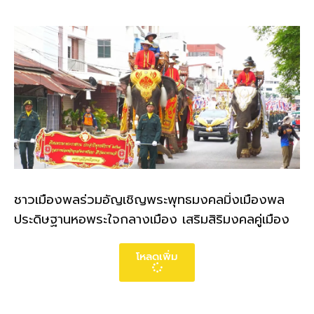
ชาวเมืองพลร่วมอัญเชิญพระพุทธมงคลมิ่งเมืองพล
ประดิษฐานหอพระใจกลางเมือง เสริมสิริมงคลคู่เมือง
โหลดเพิ่ม