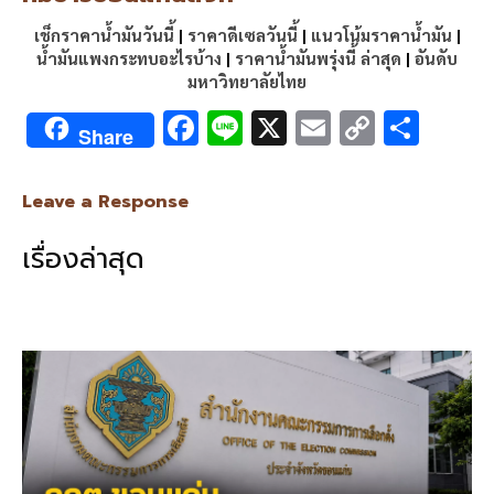
เช็กราคาน้ำมันวันนี้
|
ราคาดีเซลวันนี้
|
แนวโน้มราคาน้ำมัน
|
น้ำมันแพงกระทบอะไรบ้าง
|
ราคาน้ำมันพรุ่งนี้ ล่าสุด
|
อันดับ
มหาวิทยาลัยไทย
F
Li
X
E
C
S
Share
ac
n
m
o
h
e
e
ai
py
ar
Leave a Response
b
l
Li
e
เรื่องล่าสุด
o
n
o
k
k