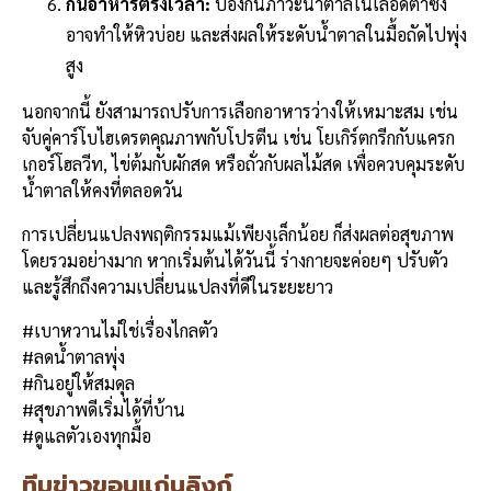
กินอาหารตรงเวลา:
ป้องกันภาวะน้ำตาลในเลือดต่ำซึ่ง
อาจทำให้หิวบ่อย และส่งผลให้ระดับน้ำตาลในมื้อถัดไปพุ่ง
สูง
นอกจากนี้ ยังสามารถปรับการเลือกอาหารว่างให้เหมาะสม เช่น
จับคู่คาร์โบไฮเดรตคุณภาพกับโปรตีน เช่น โยเกิร์ตกรีกกับแครก
เกอร์โฮลวีท, ไข่ต้มกับผักสด หรือถั่วกับผลไม้สด เพื่อควบคุมระดับ
น้ำตาลให้คงที่ตลอดวัน
การเปลี่ยนแปลงพฤติกรรมแม้เพียงเล็กน้อย ก็ส่งผลต่อสุขภาพ
โดยรวมอย่างมาก หากเริ่มต้นได้วันนี้ ร่างกายจะค่อยๆ ปรับตัว
และรู้สึกถึงความเปลี่ยนแปลงที่ดีในระยะยาว
#เบาหวานไม่ใช่เรื่องไกลตัว
#ลดน้ำตาลพุ่ง
#กินอยู่ให้สมดุล
#สุขภาพดีเริ่มได้ที่บ้าน
#ดูแลตัวเองทุกมื้อ
ทีมข่าวขอนแก่นลิงก์