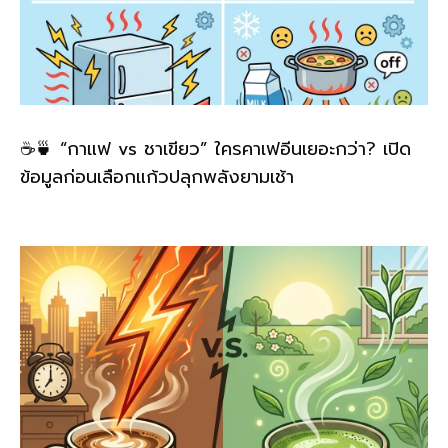
☕🍵 “กาแฟ vs ชาเขียว” ใครคาเฟอีนเยอะกว่า? เปิด
ข้อมูลก่อนเลือกแก้วปลุกพลังยามเช้า