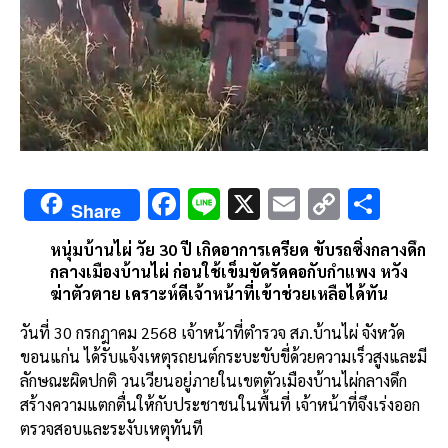
F
Li
X
E
C
S
Share
ac
n
m
o
h
หนุ่มบ้านไผ่ วัย 30 ปี เกิดอาการเครียด ขับรถซิ่งกลางดึก
e
e
ai
py
ar
กลางเมืองบ้านไผ่ ก่อนใช้เข็มขัดรัดคอกับกำแพง หวัง
b
l
Li
e
ฆ่าตัวตาย เคราะห์ดีเจ้าหน้าที่เข้าช่วยเหลือได้ทัน
o
n
วันที่ 30 กรกฎาคม 2568 เจ้าหน้าที่ตำรวจ สภ.บ้านไผ่ จังหวัด
o
k
ขอนแก่น ได้รับแจ้งเหตุรถยนต์กระบะขับขี่ด้วยความเร็วสูงและมี
ลักษณะผิดปกติ วนเวียนอยู่ภายในเขตตัวเมืองบ้านไผ่กลางดึก
k
สร้างความแตกตื่นให้กับประชาชนในพื้นที่ เจ้าหน้าที่จึงเร่งออก
ตรวจสอบและระงับเหตุทันที