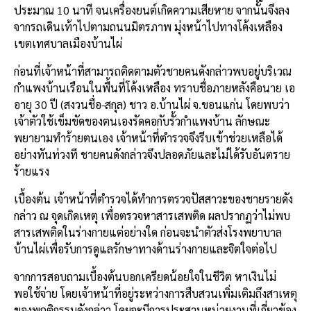
ประมาณ 10 นาที จนเครื่องยนต์เกิดความเสียหาย จากนั้นจึงลง
จากรถเดินเท้าไปตามถนนมิตรภาพ มุ่งหน้าไปทางโค้งเหลือง
เขตเทศบาลเมืองบ้านไผ่
ก่อนที่เจ้าหน้าที่สามารถติดตามตัวชายคนดังกล่าวพบอยู่บริเวณ
กำแพงบ้านเรือนในพื้นที่โค้งเหลือง ทราบชื่อภายหลังคือนาย เอ
อายุ 30 ปี (สงวนชื่อ-สกุล) ชาว อ.บ้านไผ่ จ.ขอนแก่น โดยพบว่า
เจ้าตัวใช้เข็มขัดของตนเองรัดคอกับรั้วกำแพงบ้าน ลักษณะ
พยายามทำร้ายตนเอง เจ้าหน้าที่ตำรวจจึงรีบเข้าช่วยเหลือได้
อย่างทันท่วงที ชายคนดังกล่าวจึงปลอดภัยและไม่ได้รับอันตราย
ร้ายแรง
เบื้องต้น เจ้าหน้าที่ตำรวจได้ทำการตรวจปัสสาวะของชายรายดัง
กล่าว ณ จุดเกิดเหตุ เพื่อตรวจหาสารเสพติด ผลปรากฏว่าไม่พบ
สารเสพติดในร่างกายแต่อย่างใด ก่อนจะนำตัวส่งโรงพยาบาล
บ้านไผ่เพื่อรับการดูแลรักษาทางด้านร่างกายและจิตใจต่อไป
จากการสอบถามเบื้องต้นบอกเครียดน้อยใจในชีวิต หาเงินไม่
พอใช้จ่าย โดยเจ้าหน้าที่อยู่ระหว่างการสืบสวนเพิ่มเติมถึงสาเหตุ
ของพฤติกรรมดังกล่าว โดยจะมีการประสานหน่วยงานที่เกี่ยวข้อง