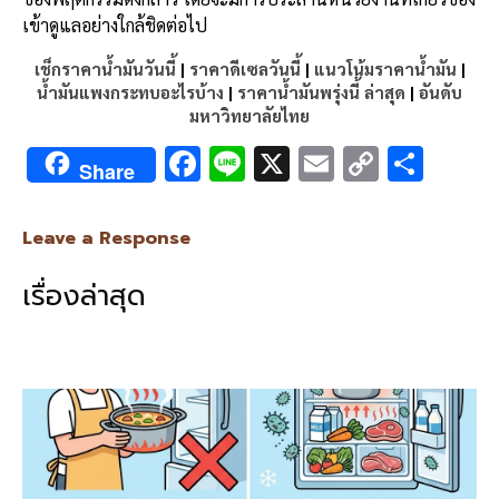
เข้าดูแลอย่างใกล้ชิดต่อไป
เช็กราคาน้ำมันวันนี้
|
ราคาดีเซลวันนี้
|
แนวโน้มราคาน้ำมัน
|
น้ำมันแพงกระทบอะไรบ้าง
|
ราคาน้ำมันพรุ่งนี้ ล่าสุด
|
อันดับ
มหาวิทยาลัยไทย
F
Li
X
E
C
S
Share
ac
n
m
o
h
e
e
ai
py
ar
Leave a Response
b
l
Li
e
เรื่องล่าสุด
o
n
o
k
k