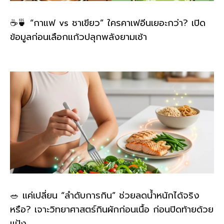
☕🍵 “กาแฟ vs ชาเขียว” ใครคาเฟอีนเยอะกว่า? เปิด
ข้อมูลก่อนเลือกแก้วปลุกพลังยามเช้า
🥗 แค่เปลี่ยน “ลำดับการกิน” ช่วยลดน้ำหนักได้จริง
หรือ? เจาะวิทยาศาสตร์กินผักก่อนเนื้อ ก่อนปิดท้ายด้วย
แป้ง