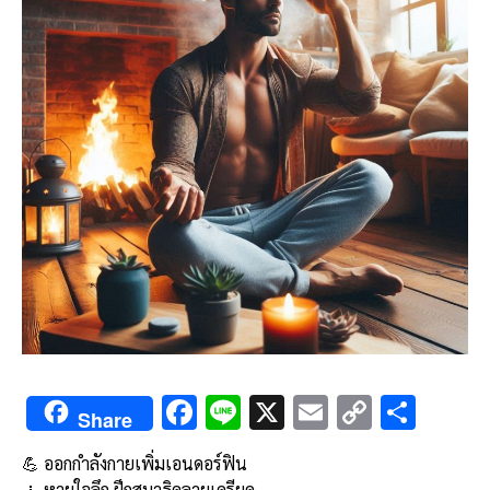
F
Li
X
E
C
S
Share
ac
n
m
o
h
💪 ออกกำลังกายเพิ่มเอนดอร์ฟิน
e
e
ai
py
ar
🧘 หายใจลึก ฝึกสมาธิคลายเครียด