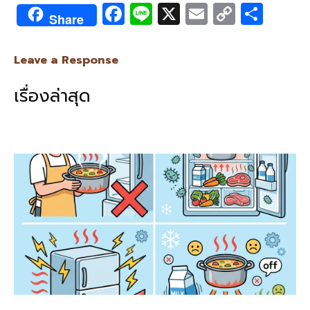
F
Li
X
E
C
S
Share
ac
n
m
o
h
e
e
ai
py
ar
Leave a Response
b
l
Li
e
เรื่องล่าสุด
o
n
o
k
k