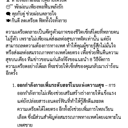
b
l
Li
e
😴 พักผ่อนเพียงพอฟื้นพลังรัก
o
n
🗨️ คุยกับคู่ ช่วยผ่อนคลายใจ
🍽️ กินดี ลดเครียด ฟิตทั้งใจทั้งกาย
o
k
k
ความเครียดกลายเป็นศัตรูตัวฉกาจของชีวิตเซ็กส์โดยที่หลายคน
ไม่รู้ตัว เพราะไม่เพียงแค่ส่งผลต่อสุขภาพจิตเท่านั้น แต่ยัง
สามารถลดความต้องการทางเพศ ทำให้คุณผู้ชายรู้สึกไม่มั่นใจ
หรือส่งผลต่อสมรรถภาพทางเพศโดยตรง เพื่อช่วยฟื้นคืนความ
สุขบนเตียง ทีมข่าวขอนแก่นลิงก์จึงขอแนะนำ 8 วิธีจัดการ
ความเครียดอย่างได้ผล ที่จะช่วยให้เซ็กส์ของคุณกลับมาเร่าร้อน
อีกครั้ง
ออกกำลังกายเพิ่มระดับฮอร์โมนแห่งความสุข
– การ
ออกกำลังกายไม่เพียงช่วยเสริมสร้างร่างกายให้แข็งแรง
แต่ยังปล่อยสารเอนดอร์ฟินที่ทำให้รู้สึกดีและลด
ความเครียดได้โดยตรง อีกทั้งยังช่วยเพิ่มการไหลเวียน
เลือด ซึ่งมีส่วนสำคัญต่อสมรรถภาพทางเพศโดยเฉพาะใน
เพศชาย