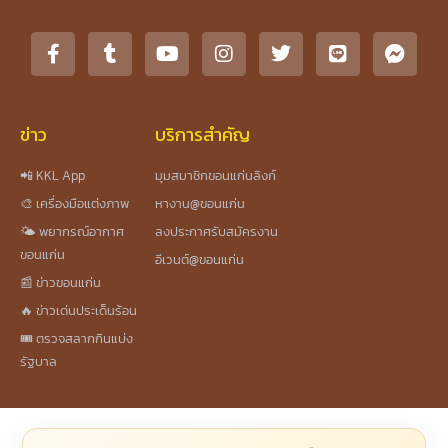
ข่าว
บริการสำคัญ
📲 KKL App
มุมสมาชิกขอนแก่นลิงก์
🎨 เครื่องมือแต่งภาพ
หางาน@ขอนแก่น
🌤️ พยากรณ์อากาศ
ลงประกาศรับสมัครงาน
ขอนแก่น
อีเวนต์@ขอนแก่น
📰 ข่าวขอนแก่น
🔥 ข่าวเด่นประเด็นร้อน
🎟️ ตรวจสลากกินแบ่ง
รัฐบาล