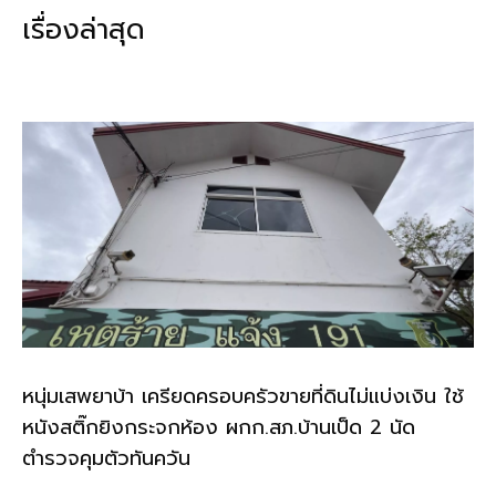
b
l
Li
e
เรื่องล่าสุด
o
n
o
k
k
หนุ่มเสพยาบ้า เครียดครอบครัวขายที่ดินไม่แบ่งเงิน ใช้
หนังสติ๊กยิงกระจกห้อง ผกก.สภ.บ้านเป็ด 2 นัด
ตำรวจคุมตัวทันควัน