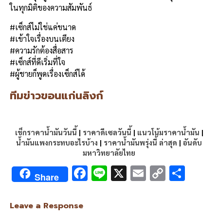
ในทุกมิติของความสัมพันธ์
#เซ็กส์ไม่ใช่แค่ขนาด
#เข้าใจเรื่องบนเตียง
#ความรักต้องสื่อสาร
#เซ็กส์ที่ดีเริ่มที่ใจ
#ผู้ชายก็พูดเรื่องเซ็กส์ได้
ทีมข่าวขอนแก่นลิงก์
เช็กราคาน้ำมันวันนี้
|
ราคาดีเซลวันนี้
|
แนวโน้มราคาน้ำมัน
|
น้ำมันแพงกระทบอะไรบ้าง
|
ราคาน้ำมันพรุ่งนี้ ล่าสุด
|
อันดับ
มหาวิทยาลัยไทย
F
Li
X
E
C
S
Share
ac
n
m
o
h
e
e
ai
py
ar
Leave a Response