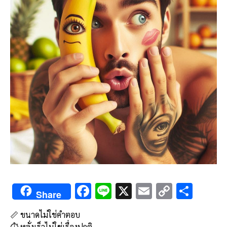
F
Li
X
E
C
S
Share
ac
n
m
o
h
📏 ขนาดไม่ใช่คำตอบ
e
e
ai
py
ar
⏱️ หลั่งเร็วไม่ใช่เรื่องปกติ