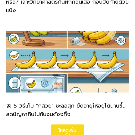
หรือ? เจาะวิทยาศาสตร์กินผักก่อนเนื้อ ก่อนปิดท้ายด้วย
แป้ง
🍌 5 วิธีเก็บ “กล้วย” ชะลอสุก ยืดอายุให้อยู่ได้นานขึ้น
ลดปัญหากินไม่ทันจนต้องทิ้ง
โหลดเพิ่ม