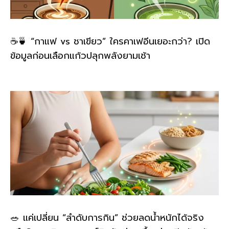
☕🍵 “กาแฟ vs ชาเขียว” ใครคาเฟอีนเยอะกว่า? เปิด
ข้อมูลก่อนเลือกแก้วปลุกพลังยามเช้า
🥗 แค่เปลี่ยน “ลำดับการกิน” ช่วยลดน้ำหนักได้จริง