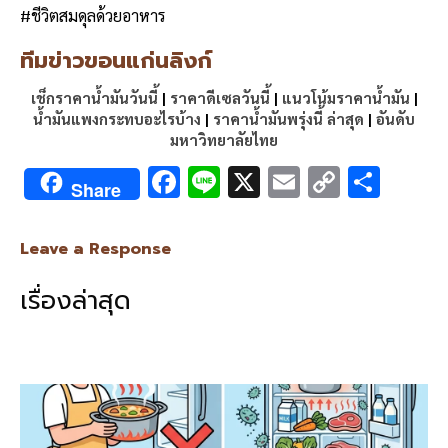
#ชีวิตสมดุลด้วยอาหาร
ทีมข่าวขอนแก่นลิงก์
เช็กราคาน้ำมันวันนี้
|
ราคาดีเซลวันนี้
|
แนวโน้มราคาน้ำมัน
|
น้ำมันแพงกระทบอะไรบ้าง
|
ราคาน้ำมันพรุ่งนี้ ล่าสุด
|
อันดับ
มหาวิทยาลัยไทย
F
Li
X
E
C
S
Share
ac
n
m
o
h
e
e
ai
py
ar
Leave a Response
b
l
Li
e
เรื่องล่าสุด
o
n
o
k
k