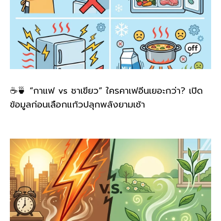
☕🍵 “กาแฟ vs ชาเขียว” ใครคาเฟอีนเยอะกว่า? เปิด
ข้อมูลก่อนเลือกแก้วปลุกพลังยามเช้า