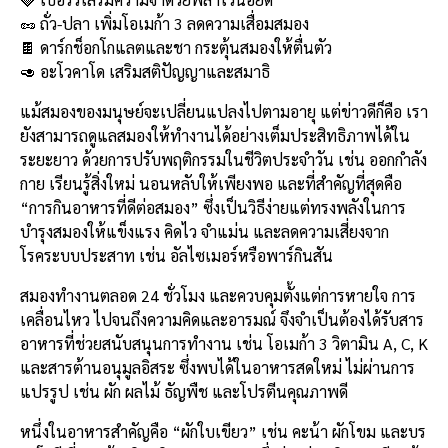
b
l
Li
e
🥜 ถั่ว-ปลา เพิ่มโอเมก้า 3 ลดความเสื่อมสมอง
o
n
🍫 ดาร์กช็อกโกแลตและชา กระตุ้นสมองให้ตื่นตัว
🥑 อะโวคาโด เสริมสติปัญญาและสมาธิ
o
k
k
แม้สมองของมนุษย์จะเปลี่ยนแปลงไปตามอายุ แต่ข่าวดีก็คือ เรา
ยังสามารถดูแลสมองให้ทำงานได้อย่างเต็มประสิทธิภาพได้ใน
ระยะยาว ด้วยการปรับพฤติกรรมในชีวิตประจำวัน เช่น ออกกำลัง
กาย เรียนรู้สิ่งใหม่ นอนหลับให้เพียงพอ และที่สำคัญที่สุดคือ
“การกินอาหารที่ดีต่อสมอง” ซึ่งเป็นวิธีง่ายแต่ทรงพลังในการ
บำรุงสมองให้แข็งแรง คิดไว จำแม่น และลดความเสี่ยงจาก
โรคระบบประสาท เช่น อัลไซเมอร์หรือพาร์กินสัน
สมองทำงานตลอด 24 ชั่วโมง และควบคุมตั้งแต่การหายใจ การ
เคลื่อนไหว ไปจนถึงความคิดและอารมณ์ จึงจำเป็นต้องได้รับสาร
อาหารที่ช่วยสนับสนุนการทำงาน เช่น โอเมก้า 3 วิตามิน A, C, K
และสารต้านอนุมูลอิสระ ซึ่งพบได้ในอาหารสดใหม่ ไม่ผ่านการ
แปรรูป เช่น ผัก ผลไม้ ธัญพืช และโปรตีนคุณภาพดี
หนึ่งในอาหารสำคัญคือ “ผักใบเขียว” เช่น คะน้า ผักโขม และบร