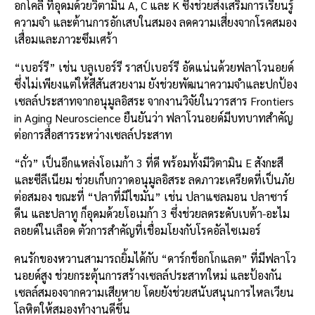
อกโคลี ที่อุดมด้วยวิตามิน A, C และ K ซึ่งช่วยส่งเสริมการเรียนรู้
ความจำ และต้านการอักเสบในสมอง ลดความเสี่ยงจากโรคสมอง
เสื่อมและภาวะซึมเศร้า
“เบอร์รี” เช่น บลูเบอร์รี ราสป์เบอร์รี อัดแน่นด้วยฟลาโวนอยด์
ซึ่งไม่เพียงแต่ให้สีสันสวยงาม ยังช่วยพัฒนาความจำและปกป้อง
เซลล์ประสาทจากอนุมูลอิสระ จากงานวิจัยในวารสาร Frontiers
in Aging Neuroscience ยืนยันว่า ฟลาโวนอยด์มีบทบาทสำคัญ
ต่อการสื่อสารระหว่างเซลล์ประสาท
“ถั่ว” เป็นอีกแหล่งโอเมก้า 3 ที่ดี พร้อมทั้งมีวิตามิน E สังกะสี
และซีลีเนียม ช่วยเก็บกวาดอนุมูลอิสระ ลดภาวะเครียดที่เป็นภัย
ต่อสมอง ขณะที่ “ปลาที่มีไขมัน” เช่น ปลาแซลมอน ปลาซาร์
ดีน และปลาทู ก็อุดมด้วยโอเมก้า 3 ซึ่งช่วยลดระดับเบต้า-อะไม
ลอยด์ในเลือด ตัวการสำคัญที่เชื่อมโยงกับโรคอัลไซเมอร์
คนรักของหวานสามารถยิ้มได้กับ “ดาร์กช็อกโกแลต” ที่มีฟลาโว
นอยด์สูง ช่วยกระตุ้นการสร้างเซลล์ประสาทใหม่ และป้องกัน
เซลล์สมองจากความเสียหาย โดยยังช่วยสนับสนุนการไหลเวียน
โลหิตให้สมองทำงานดีขึ้น