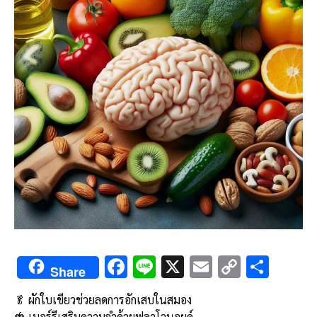
F
Li
X
E
C
S
Share
ac
n
m
o
h
🥬 ผักใบเขียวช่วยลดการอักเสบในสมอง
e
e
ai
py
ar
🍓 เบอร์รีเสริมความจำด้วยฟลาโวนอยด์