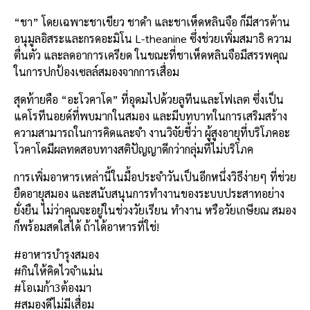
“ชา” โดยเฉพาะชาเขียว ชาดำ และชาเห็ดหลินจือ ก็มีสารต้าน
อนุมูลอิสระและกรดอะมิโน L-theanine ซึ่งช่วยเพิ่มสมาธิ ความ
ตื่นตัว และลดอาการเครียด ในขณะที่ชาเห็ดหลินจือมีสรรพคุณ
ในการปกป้องเซลล์สมองจากการเสื่อม
สุดท้ายคือ “อะโวคาโด” ที่อุดมไปด้วยลูทีนและโฟเลต ซึ่งเป็น
แคโรทีนอยด์ที่พบมากในสมอง และมีบทบาทในการเสริมสร้าง
ความสามารถในการคิดและจำ งานวิจัยชี้ว่า ผู้สูงอายุที่บริโภคอะ
โวคาโดมีผลทดสอบทางสติปัญญาดีกว่ากลุ่มที่ไม่บริโภค
การเพิ่มอาหารเหล่านี้ในมื้อประจำวันเป็นอีกหนึ่งวิธีง่ายๆ ที่ช่วย
ยืดอายุสมอง และสนับสนุนการทำงานของระบบประสาทอย่าง
ยั่งยืน ไม่ว่าคุณจะอยู่ในช่วงวัยเรียน ทำงาน หรือวัยเกษียณ สมอง
ก็พร้อมสดใสได้ ถ้าได้อาหารที่ใช่!
#อาหารบำรุงสมอง
#กินให้คิดไวจำแม่น
#โอเมก้า3ต้องมา
#สมองดีไม่มีเสื่อม