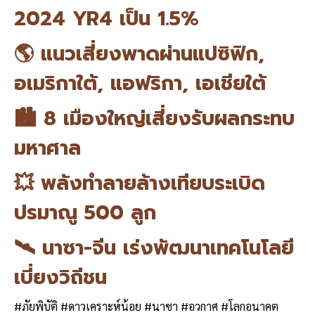
b
l
Li
e
2024 YR4 เป็น 1.5%
o
n
🌎 แนวเสี่ยงพาดผ่านแปซิฟิก,
o
k
อเมริกาใต้, แอฟริกา, เอเชียใต้
k
🏙 8 เมืองใหญ่เสี่ยงรับผลกระทบ
มหาศาล
💥 พลังทำลายล้างเทียบระเบิด
ปรมาณู 500 ลูก
🛰 นาซา-จีน เร่งพัฒนาเทคโนโลยี
เบี่ยงวิถีชน
#ภัยพิบัติ #ดาวเคราะห์น้อย #นาซา #อวกาศ #โลกอนาคต