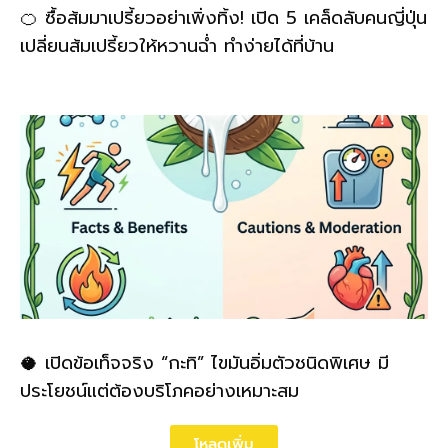
🍊 ซื้อส้มมาเปรี้ยวอย่าเพิ่งทิ้ง! เปิด 5 เคล็ดลับคนญี่ปุ่น
เปลี่ยนส้มเปรี้ยวให้หวานฉ่ำ ทำง่ายได้ที่บ้าน
🥥 เปิดข้อเท็จจริง “กะทิ” ไขมันอิ่มตัวชนิดพิเศษ มี
ประโยชน์แต่ต้องบริโภคอย่างเหมาะสม
โหลดเพิ่ม