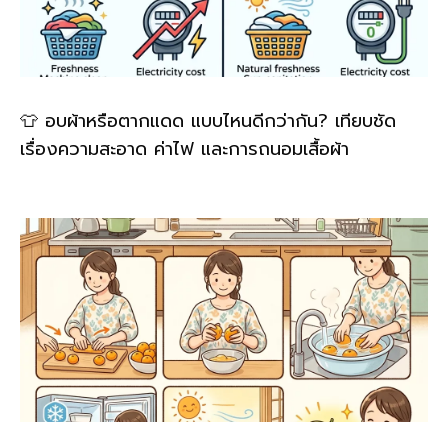
👕 อบผ้าหรือตากแดด แบบไหนดีกว่ากัน? เทียบชัด
เรื่องความสะอาด ค่าไฟ และการถนอมเสื้อผ้า