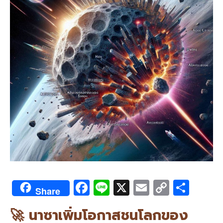
F
Li
X
E
C
S
Share
ac
n
m
o
h
🚀 นาซาเพิ่มโอกาสชนโลกของ
e
e
ai
py
ar