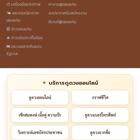
🎨 เครื่องมือแต่งภาพ
หางาน@ขอนแก่น
🌤️ พยากรณ์อากาศ
ลงประกาศรับสมัครงาน
ขอนแก่น
อีเวนต์@ขอนแก่น
📰 ข่าวขอนแก่น
🔥 ข่าวเด่นประเด็นร้อน
🎟️ ตรวจสลากกินแบ่ง
รัฐบาล
บริการดูดวงออนไลน์
ดูดวงออนไลน์
กราฟชีวิต
เช็กสมพงษ์ เนื้อคู่ ความรัก
ดูดวงเบอร์โทรศัพท์
วิเคราะห์เลขบัตรประชาชน
ดูดวงจากชื่อ