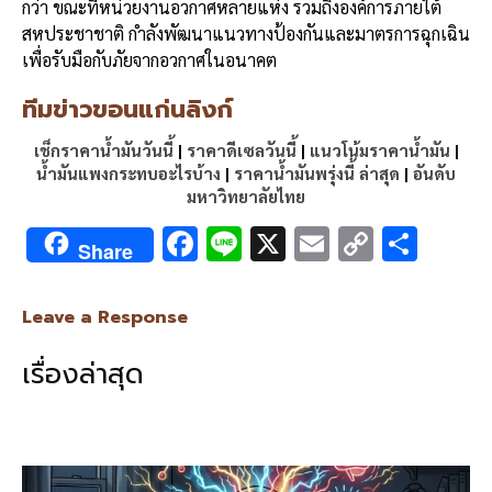
กว่า ขณะที่หน่วยงานอวกาศหลายแห่ง รวมถึงองค์การภายใต้
สหประชาชาติ กำลังพัฒนาแนวทางป้องกันและมาตรการฉุกเฉิน
เพื่อรับมือกับภัยจากอวกาศในอนาคต
ทีมข่าวขอนแก่นลิงก์
เช็กราคาน้ำมันวันนี้
|
ราคาดีเซลวันนี้
|
แนวโน้มราคาน้ำมัน
|
น้ำมันแพงกระทบอะไรบ้าง
|
ราคาน้ำมันพรุ่งนี้ ล่าสุด
|
อันดับ
มหาวิทยาลัยไทย
F
Li
X
E
C
S
Share
ac
n
m
o
h
e
e
ai
py
ar
Leave a Response
b
l
Li
e
เรื่องล่าสุด
o
n
o
k
k