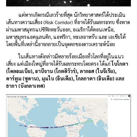
แต่หากเกิดกรณีเลวร้ายที่สุด นักวิทยาศาสตร์ได้ประเมิน
เส้นทางความเสี่ยง (Risk Corridor) ที่อาจได้รับผลกระทบ ซึ่งพาด
ผ่านมหาสมุทรแปซิฟิกตะวันออก, อเมริกาใต้ตอนเหนือ,
มหาสมุทรแอตแลนติก, แอฟริกา, ทะเลอาหรับ และ เอเชียใต้
โดยพื้นที่เหล่านี้อาจกลายเป็นจุดตกของดาวเคราะห์น้อย
ในเส้นทางดังกล่าวมีหลายร้อยเมืองทั่วโลกที่อยู่ในแนว
เสี่ยง แต่เมืองใหญ่ที่อาจได้รับผลกระทบโดยตรง ได้แก่
โบโกตา
(โคลอมเบีย), อาบีจาน (โกตดิวัวร์), ลากอส (ไนจีเรีย),
คาร์ทูม (ซูดาน), มุมไบ (อินเดีย), โกลกาตา (อินเดีย) และ
ธากา (บังกลาเทศ)