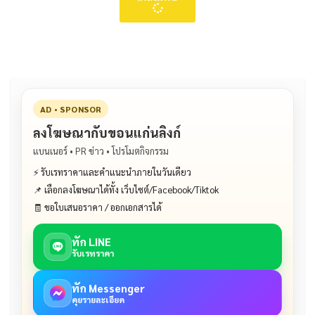
AD • SPONSOR
ลงโฆษณากับขอนแก่นลิงก์
แบนเนอร์ • PR ข่าว • โปรโมตกิจกรรม
⚡ รับเรทราคาและคำแนะนำภายในวันเดียว
📌 เลือกลงโฆษณาได้ทั้ง เว็บไซต์/Facebook/Tiktok
🧾 ขอใบเสนอราคา / ออกเอกสารได้
ทัก LINE
รับเรทราคา
ทัก Messenger
คุยรายละเอียด