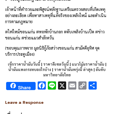
เจ้าหน้าที่ตำรวจและพิสูจน์หลักฐานเตรียมตรวจสอบที่เกิดเหตุ
อย่างละเอียด เพื่อหาสาเหตุที่แท้จริงของเพลิงไหม้ และดำเนิน
การตามกฎหมาย
#ไฟไหม้ขอนแก่น #หอพักบ้านกอก #ดับเพลิงบ้านเป็ด #ข่าว
ขอนแก่น #ช่วยแมวสำลักควัน
(ขอบคุณภาพจาก มูลนิธิกู้ภัยสว่างขอนแก่น สามัคคีอุทิศ จุด
บริการประตูเมือง)
เช็กราคาน้ำมันวันนี้
|
ราคาดีเซลวันนี้
|
แนวโน้มราคาน้ำมัน
|
น้ำมันแพงกระทบอะไรบ้าง
|
ราคาน้ำมันพรุ่งนี้ ล่าสุด
|
อันดับ
มหาวิทยาลัยไทย
F
Li
X
E
C
S
Share
ac
n
m
o
h
e
e
ai
py
ar
Leave a Response
b
l
Li
e