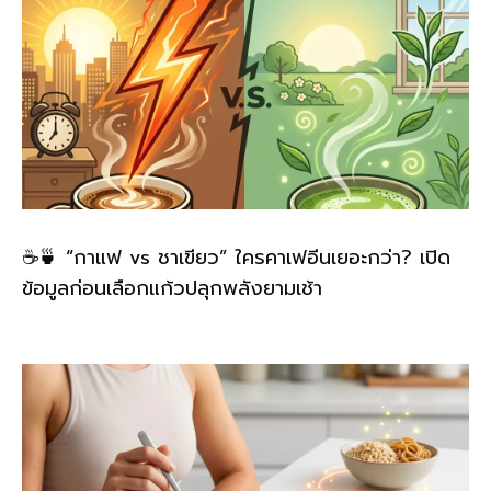
☕🍵 “กาแฟ vs ชาเขียว” ใครคาเฟอีนเยอะกว่า? เปิด
ข้อมูลก่อนเลือกแก้วปลุกพลังยามเช้า