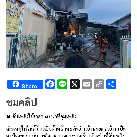
F
Li
X
E
C
S
Share
ac
n
m
o
h
ชมคลิป
e
e
ai
py
ar
b
l
Li
e
🧯 ดับเพลิงใช้เวลา 40 นาทีคุมเพลิง
o
n
เกิดเหตุไฟไหม้ร้านเย็บผ้าหน้าหอพักย่านบ้านกอก ต.บ้านเป็ด
o
k
อ.เมืองขอนแก่น เพลิงลุกลามอย่างรวดเร็ว เจ้าหน้าที่ดับเพลิง