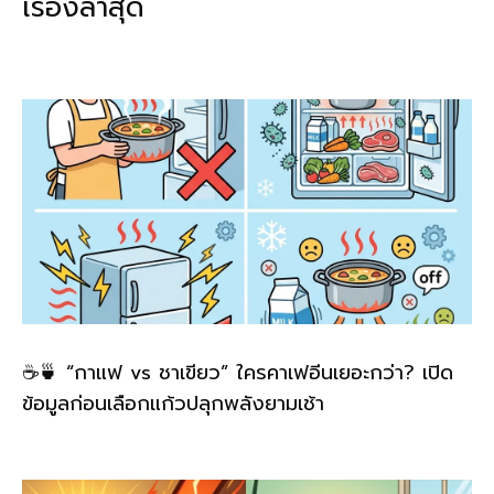
เรื่องล่าสุด
o
n
o
k
k
☕🍵 “กาแฟ vs ชาเขียว” ใครคาเฟอีนเยอะกว่า? เปิด
ข้อมูลก่อนเลือกแก้วปลุกพลังยามเช้า