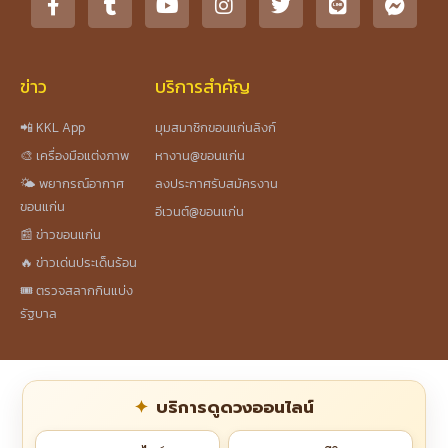
ข่าว
บริการสำคัญ
📲 KKL App
มุมสมาชิกขอนแก่นลิงก์
🎨 เครื่องมือแต่งภาพ
หางาน@ขอนแก่น
🌤️ พยากรณ์อากาศ
ลงประกาศรับสมัครงาน
ขอนแก่น
อีเวนต์@ขอนแก่น
📰 ข่าวขอนแก่น
🔥 ข่าวเด่นประเด็นร้อน
🎟️ ตรวจสลากกินแบ่ง
รัฐบาล
บริการดูดวงออนไลน์