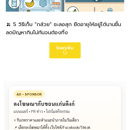
🍌 5 วิธีเก็บ “กล้วย” ชะลอสุก ยืดอายุให้อยู่ได้นานขึ้น
ลดปัญหากินไม่ทันจนต้องทิ้ง
โหลดเพิ่ม
AD • SPONSOR
ลงโฆษณากับขอนแก่นลิงก์
แบนเนอร์ • PR ข่าว • โปรโมตกิจกรรม
⚡ รับเรทราคาและคำแนะนำภายในวันเดียว
📌 เลือกลงโฆษณาได้ทั้ง เว็บไซต์/Facebook/Tiktok