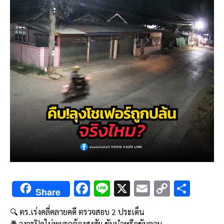
F
Li
X
E
C
S
Share
ac
n
m
o
h
🔍 ตร.เร่งคลี่คลายคดี ตรวจสอบ 2 ประเด็น
e
e
ai
py
ar
🚔 วงจรปิดไม่พบรถต้องสงสัย ขับนำหรือขับตาม