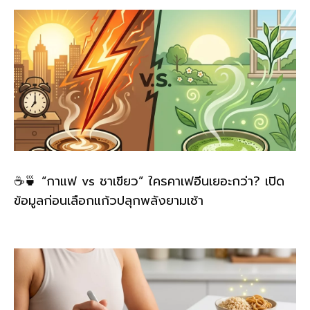
☕🍵 “กาแฟ vs ชาเขียว” ใครคาเฟอีนเยอะกว่า? เปิด
ข้อมูลก่อนเลือกแก้วปลุกพลังยามเช้า