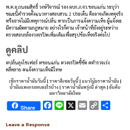
พ.ต.อ.ถนอมสิทธิ์ วงษ์วิจารณ์ รอง ผบก.ภ.จว.ขอนแก่น ระบุว่า
ขณะนี้ตำรวจตั้งแนวทางสอบสวน 2 ประเด็น คืออาจเกิดเหตุจริง
หรืออาจไม่มีเหตุการณ์ปล้น หากเป็นการแจ้งความเท็จ ผู้แจ้งจะ
มีความผิดตามกฎหมาย อย่างไรก็ตาม เจ้าหน้าที่ยังอยู่ระหว่าง
ตรวจสอบกล้องวงจรปิดเพิ่มเติมเพื่อสรุปข้อเท็จจริงต่อไป
ดูคลิป
#ปล้นลุงโชเฟอร์ #ขอนแก่น #วงจรปิดชี้ชัด #ตำรวจเร่ง
คลี่คลาย #แจ้งความเท็จมีโทษ
เช็กราคาน้ำมันวันนี้
|
ราคาดีเซลวันนี้
|
แนวโน้มราคาน้ำมัน
|
น้ำมันแพงกระทบอะไรบ้าง
|
ราคาน้ำมันพรุ่งนี้ ล่าสุด
|
อันดับ
มหาวิทยาลัยไทย
F
Li
X
E
C
S
Share
ac
n
m
o
h
e
e
ai
py
ar
Leave a Response