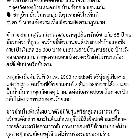
b
l
Li
e
📍 จุดเกิดเหตุบ้านหนองปอ-บ้านวังตอ จ.ขอนแก่น
o
n
🗣️ ชาวบ้านยัน ไม่พบกลุ่มวัยรุ่นรวมตัวในพื้นที่
⚖️ ตร.ชี้ หากแจ้งความเท็จ มีความผิดตามกฎหมาย
o
k
k
ตำรวจ สภ.เวฬุวัน เร่งตรวจสอบเหตุปล้นทรัพย์ชายวัย 65 ปี คน
ขับรถทัวร์ ที่ถูก 3 คนร้ายขี่จักรยานยนต์ประกบทำร้ายและชิง
กระเป๋าเงินสด 25,000 บาท บนถนนสายบ้านหนองปอ-บ้านวัง
ตอ จ.ขอนแก่น ล่าสุดตรวจสอบกล้องวงจรปิดยังไม่พบรถต้อง
สงสัยขับนำหรือขับตาม
เหตุเกิดเมื่อคืนวันที่ 8 ก.พ. 2568 นายสมศรี ศรีนุ้ย ผู้เสียหาย
แจ้งว่า ถูก 3 คนร้ายขี่จักรยานยนต์ 2 คัน ประกบจากโค้ง 3 แยก
ปั๊มน้ำมัน ห่างจุดเกิดเหตุ 1 กม. แต่เมื่อตรวจสอบกล้องวงจรปิด
กลับไม่พบภาพรถของคนร้ายเลย
ชาวบ้านในพื้นที่เผย ปกติไม่มีวัยรุ่นหรือกลุ่มคนมารวมตัว
บริเวณดังกล่าว และในคืนเกิดเหตุก็ไม่มีสิ่งผิดปกติ ขณะที่ภาพ
จากกล้องวงจรปิดสามารถจับภาพนายสมศรีขี่จักรยานยนต์ผ่าน
จุดต่างๆ ก่อนเกิดเหตุได้ แต่ไม่พบร่องรอยของคนร้าย