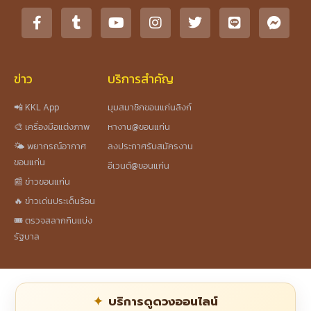
ข่าว
บริการสำคัญ
📲 KKL App
มุมสมาชิกขอนแก่นลิงก์
🎨 เครื่องมือแต่งภาพ
หางาน@ขอนแก่น
🌤️ พยากรณ์อากาศ
ลงประกาศรับสมัครงาน
ขอนแก่น
อีเวนต์@ขอนแก่น
📰 ข่าวขอนแก่น
🔥 ข่าวเด่นประเด็นร้อน
🎟️ ตรวจสลากกินแบ่ง
รัฐบาล
บริการดูดวงออนไลน์