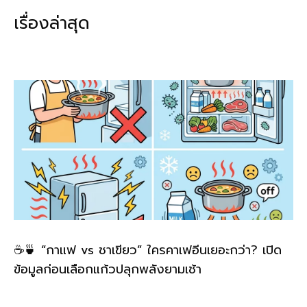
b
l
Li
e
เรื่องล่าสุด
o
n
o
k
k
☕🍵 “กาแฟ vs ชาเขียว” ใครคาเฟอีนเยอะกว่า? เปิด
ข้อมูลก่อนเลือกแก้วปลุกพลังยามเช้า